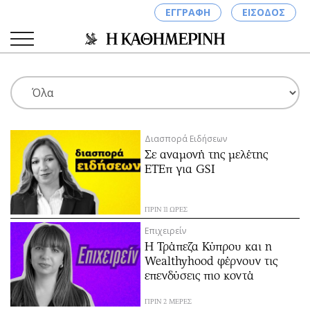
ΕΓΓΡΑΦΗ
ΕΙΣΟΔΟΣ
ΚΑΤΗΓΟΡΙΕΣ
ΣΥΝΔΕΣΗ
Διασπορά Ειδήσεων
Κύπρος
Απόψεις
Σε αναμονή της μελέτης
Παιδεία
Αρθρογραφία
ΕΤΕπ για GSI
Υγεία
The Hill
Πολιτική
Υγεία
ΠΡΙΝ 11 ΩΡΕΣ
Βουλευτικές 2026
Αγγελίες
Επιχειρείν
Εκλογές 2024
Ενοικιάζονται
Η Τράπεζα Κύπρου και η
Wealthyhood φέρνουν τις
Προεδρικές 2023
Πωλούνται
επενδύσεις πιο κοντά
Δημοσκοπήσεις
Ζητούν εργασία
Διπλωματία
Θέσεις εργασίας
ΠΡΙΝ 2 ΜΕΡΕΣ