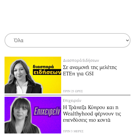
ΕΓΓΡΑΦΗ
ΕΙΣΟΔΟΣ
ΚΑΤΗΓΟΡΙΕΣ
ΣΥΝΔΕΣΗ
Διασπορά Ειδήσεων
Κύπρος
Απόψεις
Σε αναμονή της μελέτης
Παιδεία
Αρθρογραφία
ΕΤΕπ για GSI
Υγεία
The Hill
Πολιτική
Υγεία
ΠΡΙΝ 23 ΩΡΕΣ
Βουλευτικές 2026
Αγγελίες
Επιχειρείν
Εκλογές 2024
Ενοικιάζονται
Η Τράπεζα Κύπρου και η
Wealthyhood φέρνουν τις
Προεδρικές 2023
Πωλούνται
επενδύσεις πιο κοντά
Δημοσκοπήσεις
Ζητούν εργασία
Διπλωματία
Θέσεις εργασίας
ΠΡΙΝ 3 ΜΕΡΕΣ