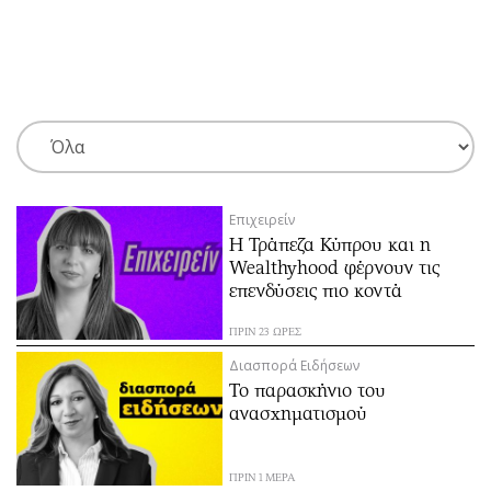
ΕΓΓΡΑΦΗ
ΕΙΣΟΔΟΣ
ΚΑΤΗΓΟΡΙΕΣ
ΣΥΝΔΕΣΗ
Επιχειρείν
Κύπρος
Απόψεις
Η Τράπεζα Κύπρου και η
Παιδεία
Αρθρογραφία
Wealthyhood φέρνουν τις
Υγεία
The Hill
επενδύσεις πιο κοντά
Πολιτική
Υγεία
ΠΡΙΝ 23 ΩΡΕΣ
Βουλευτικές 2026
Αγγελίες
Διασπορά Ειδήσεων
Εκλογές 2024
Ενοικιάζονται
Το παρασκήνιο του
ανασχηματισμού
Προεδρικές 2023
Πωλούνται
Δημοσκοπήσεις
Ζητούν εργασία
Διπλωματία
Θέσεις εργασίας
ΠΡΙΝ 1 ΜΕΡΑ