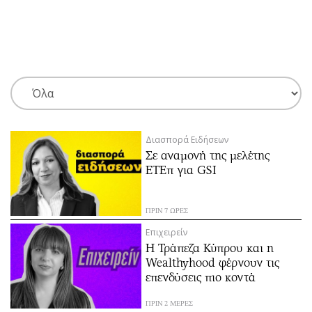
ΕΓΓΡΑΦΗ
ΕΙΣΟΔΟΣ
ΚΑΤΗΓΟΡΙΕΣ
ΣΥΝΔΕΣΗ
Διασπορά Ειδήσεων
Κύπρος
Απόψεις
Σε αναμονή της μελέτης
Παιδεία
Αρθρογραφία
ΕΤΕπ για GSI
Υγεία
The Hill
Πολιτική
Υγεία
ΠΡΙΝ 7 ΩΡΕΣ
Βουλευτικές 2026
Αγγελίες
Επιχειρείν
Εκλογές 2024
Ενοικιάζονται
Η Τράπεζα Κύπρου και η
Wealthyhood φέρνουν τις
Προεδρικές 2023
Πωλούνται
επενδύσεις πιο κοντά
Δημοσκοπήσεις
Ζητούν εργασία
Διπλωματία
Θέσεις εργασίας
ΠΡΙΝ 2 ΜΕΡΕΣ