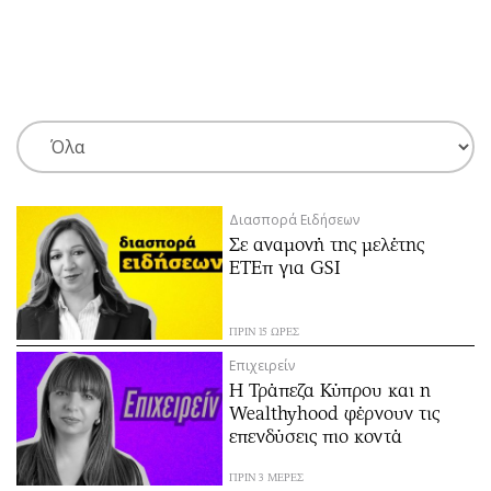
ΕΓΓΡΑΦΗ
ΕΙΣΟΔΟΣ
ΚΑΤΗΓΟΡΙΕΣ
ΣΥΝΔΕΣΗ
Διασπορά Ειδήσεων
Κύπρος
Απόψεις
Σε αναμονή της μελέτης
Παιδεία
Αρθρογραφία
ΕΤΕπ για GSI
Υγεία
The Hill
Πολιτική
Υγεία
ΠΡΙΝ 15 ΩΡΕΣ
Βουλευτικές 2026
Αγγελίες
Επιχειρείν
Εκλογές 2024
Ενοικιάζονται
Η Τράπεζα Κύπρου και η
Wealthyhood φέρνουν τις
Προεδρικές 2023
Πωλούνται
επενδύσεις πιο κοντά
Δημοσκοπήσεις
Ζητούν εργασία
Διπλωματία
Θέσεις εργασίας
ΠΡΙΝ 3 ΜΕΡΕΣ