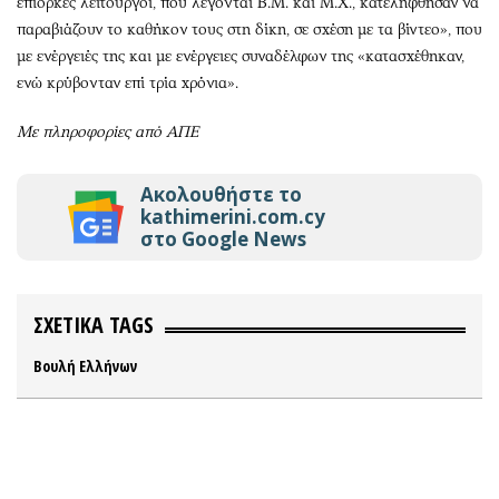
επίορκες λειτουργοί, που λέγονται Β.Μ. και Μ.Χ., κατελήφθησαν να
παραβιάζουν το καθήκον τους στη δίκη, σε σχέση με τα βίντεο», που
με ενέργειές της και με ενέργειες συναδέλφων της «κατασχέθηκαν,
ενώ κρύβονταν επί τρία χρόνια».
Με πληροφορίες από ΑΠΕ
Ακολουθήστε το
kathimerini.com.cy
στο Google News
ΣΧΕΤΙΚΑ TAGS
Βουλή Ελλήνων