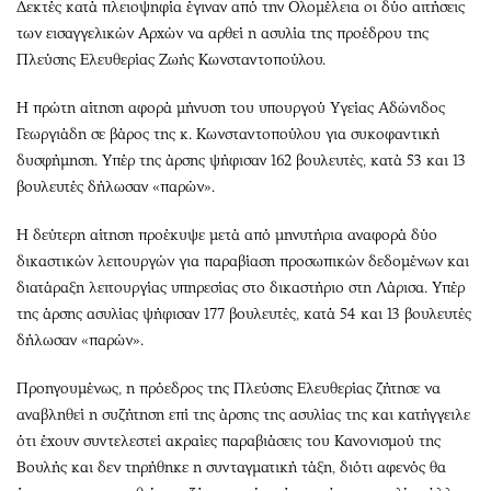
Περιβάλλον
Ταξίδια
Δεκτές κατά πλειοψηφία έγιναν από την Ολομέλεια οι δύο αιτήσεις
των εισαγγελικών Αρχών να αρθεί η ασυλία της προέδρου της
Ελλάδα
Συνταγές
Πλεύσης Ελευθερίας Ζωής Κωνσταντοπούλου.
Κόσμος
Έξοδος
Παράξενα
Media
Η πρώτη αίτηση αφορά μήνυση του υπουργού Υγείας Αδώνιδος
Πολιτισμός
Εκπομπές
Γεωργιάδη σε βάρος της κ. Κωνσταντοπούλου για συκοφαντική
δυσφήμηση. Υπέρ της άρσης ψήφισαν 162 βουλευτές, κατά 53 και 13
Σινεμά
Wine routes
βουλευτές δήλωσαν «παρών».
Θέατρο-Χορός
Podcasts
Μουσική
Uncut
Η δεύτερη αίτηση προέκυψε μετά από μηνυτήρια αναφορά δύο
Εικαστικά
Προσφορές
δικαστικών λειτουργών για παραβίαση προσωπικών δεδομένων και
διατάραξη λειτουργίας υπηρεσίας στο δικαστήριο στη Λάρισα. Υπέρ
Βιβλίο
Προσωπικότητες στην ''Κ''
της άρσης ασυλίας ψήφισαν 177 βουλευτές, κατά 54 και 13 βουλευτές
Χειρόγραφα
Επιστολές
δήλωσαν «παρών».
Προηγουμένως, η πρόεδρος της Πλεύσης Ελευθερίας ζήτησε να
αναβληθεί η συζήτηση επί της άρσης της ασυλίας της και κατήγγειλε
ότι έχουν συντελεστεί ακραίες παραβιάσεις του Κανονισμού της
Βουλής και δεν τηρήθηκε η συνταγματική τάξη, διότι αφενός θα