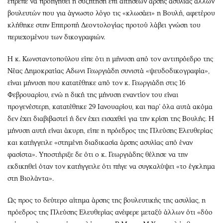
έπρεπε να προηγηθεί η συζήτηση επί αιτήσεων άρσης ασυλίας άλλων
βουλευτών που για άγνωστο λόγο τις «κλωσάει» η Βουλή, αφετέρου
κλήθηκε στην Επιτροπή Δεοντολογίας προτού λάβει γνώση του
περιεχομένου των δικογραφιών.
Η κ. Κωνσταντοπούλου είπε ότι η μήνυση από τον αντιπρόεδρο της
Νέας Δημοκρατίας Αδωνι Γεωργιάδη συνιστά «ψευδοδικογραφία»,
είναι μήνυση που κατατέθηκε από τον κ. Γεωργιάδη στις 16
Φεβρουαρίου, ενώ η δική της μήνυση εναντίον του είναι
προγενέστερη, κατατέθηκε 29 Ιανουαρίου, και παρ’ όλα αυτά ακόμα
δεν έχει διαβιβαστεί ή δεν έχει εισαχθεί για την κρίση της Βουλής. Η
μήνυση αυτή είναι άκυρη, είπε η πρόεδρος της Πλεύσης Ελευθερίας
και κατήγγειλε «στημένη διαδικασία άρσης ασυλίας από έναν
φασίστα». Υποστήριξε δε ότι ο κ. Γεωργιάδης θέλησε να την
εκδικηθεί όταν τον κατήγγειλε ότι πήγε να συγκαλύψει «το έγκλημα
στη Βιολάντα».
Ως προς το δεύτερο αίτημα άρσης της βουλευτικής της ασυλίας, η
πρόεδρος της Πλεύσης Ελευθερίας ανέφερε μεταξύ άλλων ότι «δύο