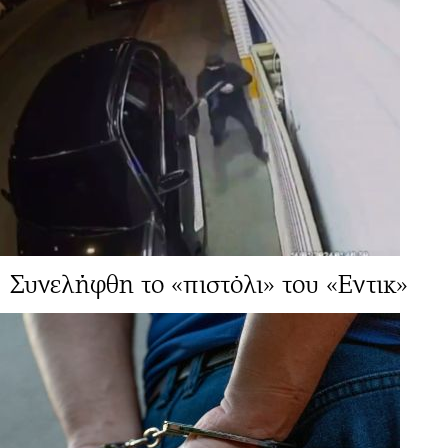
Συνελήφθη το «πιστόλι» του «Εντικ»