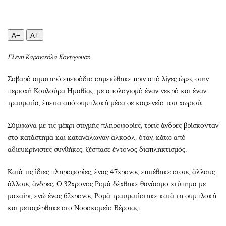
Περιβάλλον
Ταξίδια
Ελλάδα
Συνταγές
Κόσμος
Έξοδος
A−
A+
Παράξενα
Media
Ελένη Καρανικόλα Κοντορούση
Πολιτισμός
Εκπομπές
Σινεμά
Wine routes
Σοβαρό αιματηρό επεισόδιο σημειώθηκε πριν από λίγες ώρες στην
Θέατρο-Χορός
Podcasts
περιοχή Κουλούρα Ημαθίας, με απολογισμό έναν νεκρό και έναν
τραυματία, έπειτα από συμπλοκή μέσα σε καφενείο του χωριού.
Μουσική
Uncut
Εικαστικά
Προσφορές
Σύμφωνα με τις μέχρι στιγμής πληροφορίες, τρεις άνδρες βρίσκονταν
Βιβλίο
Προσωπικότητες στην ''Κ''
στο κατάστημα και κατανάλωναν αλκοόλ, όταν, κάτω από
Χειρόγραφα
Επιστολές
αδιευκρίνιστες συνθήκες, ξέσπασε έντονος διαπληκτισμός.
Κατά τις ίδιες πληροφορίες, ένας 47χρονος επιτέθηκε στους άλλους
άλλους άνδρες. Ο 32χρονος Ρομά δέχθηκε θανάσιμο χτύπημα με
μαχαίρι, ενώ ένας 62χρονος Ρομά τραυματίστηκε κατά τη συμπλοκή
και μεταφέρθηκε στο Νοσοκομείο Βέροιας.