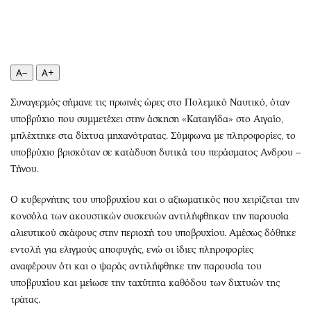
Περιβάλλον
Ταξίδια
Ελλάδα
Συνταγές
Κόσμος
Έξοδος
Παράξενα
Media
A−
A+
Πολιτισμός
Εκπομπές
Συναγερμός σήμανε τις πρωινές ώρες στο Πολεμικό Ναυτικό, όταν
Σινεμά
Wine routes
υποβρύχιο που συμμετέχει στην άσκηση «Καταιγίδα» στο Αιγαίο,
Θέατρο-Χορός
Podcasts
μπλέχτηκε στα δίχτυα μηχανότρατας. Σύμφωνα με πληροφορίες, το
Μουσική
Uncut
υποβρύχιο βρισκόταν σε κατάδυση δυτικά του περάσματος Ανδρου –
Εικαστικά
Προσφορές
Τήνου.
Βιβλίο
Προσωπικότητες στην ''Κ''
Ο κυβερνήτης του υποβρυχίου και ο αξιωματικός που χειρίζεται την
Χειρόγραφα
Επιστολές
κονσόλα των ακουστικών συσκευών αντιλήφθηκαν την παρουσία
αλιευτικού σκάφους στην περιοχή του υποβρυχίου. Αμέσως δόθηκε
εντολή για ελιγμούς αποφυγής, ενώ οι ίδιες πληροφορίες
αναφέρουν ότι και ο ψαράς αντιλήφθηκε την παρουσία του
υποβρυχίου και μείωσε την ταχύτητα καθόδου των διχτυών της
τράτας.