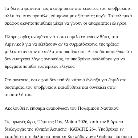
Τα δίχτυα φαίνεται πως ακούμπησαν στο κέλυφος του υποβρυχίου,
αλλά όχι στην προπέλα, σύμφωνα με αξιόπιστες πηγές. Το πολεμικό
σκάφος ακινητοποιήθηκε μέχρι να γίνουν οι απαραίτητοι έλεγχοι.
Πληροφορίες αναφέρουν ότι στο σημείο έσπευσαν δύτες του
Λιμενικού για να εξετάσουν αν τα συρματόσχοινα της τράτας
μπλέχτηκαν στην προπέλα του υποβρυχίου. Αφού διαπιστώθηκε ότι
δεν συντρέχει λόγος ανησυχίας, το υποβρύχιο αναδύθηκε για να
πραγματοποιηθεί εξωτερικός έλεγχος.
Στη συνέχεια, και αφού δεν υπήρξε κάποια ένδειξη για ζημιά στα
συστήματα του υποβρυχίου, καταδύθηκε και συνεχίζει στην
αποστολή του.
Ακολουθεί η επίσημη ανακοίνωση του Πολεμικού Ναυτικού:
Τις πρωινές ώρες Πέμπτης 14ης Μαΐου 2026, κατά την διάρκεια
διεξαγωγής της εθνικής Άσκησης «ΚΑΤΑΙΓΙΣ 26», Υποβρύχιο εν
καταδύσει στη θαλάσσια περιοχή Κυκλάδων αντιλήφθηκε παρουσία