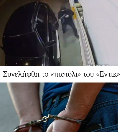
Συνελήφθη το «πιστόλι» του «Εντικ»