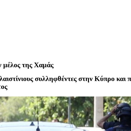
ν μέλος της Χαμάς
αλαιστίνιους συλληφθέντες στην Κύπρο και 
τος