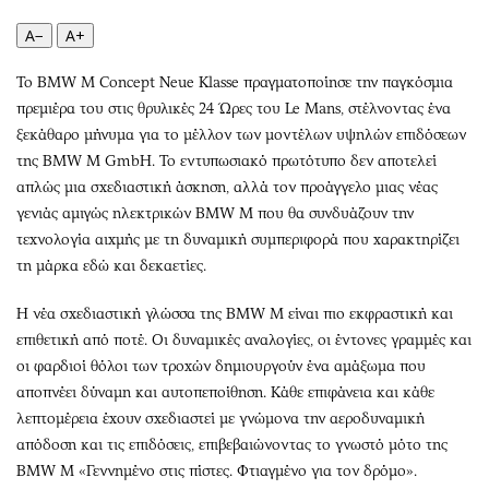
Περιβάλλον
Ταξίδια
A−
A+
Ελλάδα
Συνταγές
Κόσμος
Έξοδος
Το BMW M Concept Neue Klasse πραγματοποίησε την παγκόσμια
Παράξενα
Media
πρεμιέρα του στις θρυλικές 24 Ώρες του Le Mans, στέλνοντας ένα
Πολιτισμός
Εκπομπές
ξεκάθαρο μήνυμα για το μέλλον των μοντέλων υψηλών επιδόσεων
της BMW M GmbH. Το εντυπωσιακό πρωτότυπο δεν αποτελεί
Σινεμά
Wine routes
απλώς μια σχεδιαστική άσκηση, αλλά τον προάγγελο μιας νέας
Θέατρο-Χορός
Podcasts
γενιάς αμιγώς ηλεκτρικών BMW M που θα συνδυάζουν την
Μουσική
Uncut
τεχνολογία αιχμής με τη δυναμική συμπεριφορά που χαρακτηρίζει
Εικαστικά
Προσφορές
τη μάρκα εδώ και δεκαετίες.
Βιβλίο
Προσωπικότητες στην ''Κ''
Η νέα σχεδιαστική γλώσσα της BMW M είναι πιο εκφραστική και
Χειρόγραφα
Επιστολές
επιθετική από ποτέ. Οι δυναμικές αναλογίες, οι έντονες γραμμές και
οι φαρδιοί θόλοι των τροχών δημιουργούν ένα αμάξωμα που
αποπνέει δύναμη και αυτοπεποίθηση. Κάθε επιφάνεια και κάθε
λεπτομέρεια έχουν σχεδιαστεί με γνώμονα την αεροδυναμική
απόδοση και τις επιδόσεις, επιβεβαιώνοντας το γνωστό μότο της
BMW M «Γεννημένο στις πίστες. Φτιαγμένο για τον δρόμο».