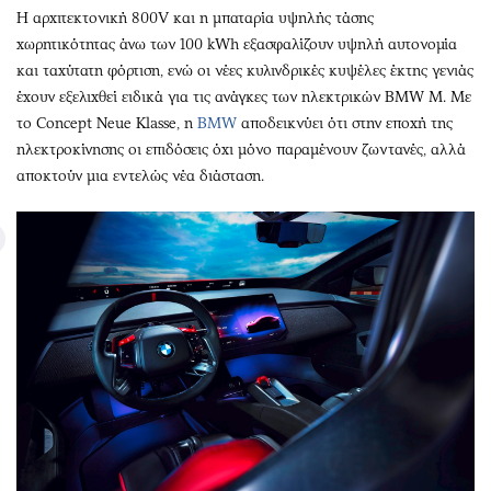
Η αρχιτεκτονική 800V και η μπαταρία υψηλής τάσης
χωρητικότητας άνω των 100 kWh εξασφαλίζουν υψηλή αυτονομία
και ταχύτατη φόρτιση, ενώ οι νέες κυλινδρικές κυψέλες έκτης γενιάς
έχουν εξελιχθεί ειδικά για τις ανάγκες των ηλεκτρικών BMW M. Με
το Concept Neue Klasse, η
BMW
αποδεικνύει ότι στην εποχή της
ηλεκτροκίνησης οι επιδόσεις όχι μόνο παραμένουν ζωντανές, αλλά
αποκτούν μια εντελώς νέα διάσταση.