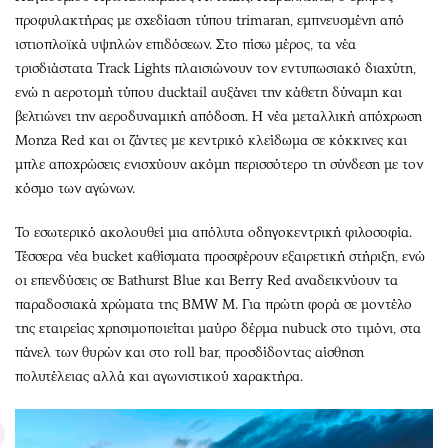
προφυλακτήρας με σχεδίαση τύπου trimaran, εμπνευσμένη από
ιστιοπλοϊκά υψηλών επιδόσεων. Στο πίσω μέρος, τα νέα
τρισδιάστατα Track Lights πλαισιώνουν τον εντυπωσιακό διαχύτη,
ενώ η αεροτομή τύπου ducktail αυξάνει την κάθετη δύναμη και
βελτιώνει την αεροδυναμική απόδοση. Η νέα μεταλλική απόχρωση
Monza Red και οι ζάντες με κεντρικό κλείδωμα σε κόκκινες και
μπλε αποχρώσεις ενισχύουν ακόμη περισσότερο τη σύνδεση με τον
κόσμο των αγώνων.
Το εσωτερικό ακολουθεί μια απόλυτα οδηγοκεντρική φιλοσοφία.
Τέσσερα νέα bucket καθίσματα προσφέρουν εξαιρετική στήριξη, ενώ
οι επενδύσεις σε Bathurst Blue και Berry Red αναδεικνύουν τα
παραδοσιακά χρώματα της BMW M. Για πρώτη φορά σε μοντέλο
της εταιρείας χρησιμοποιείται μαύρο δέρμα nubuck στο τιμόνι, στα
πάνελ των θυρών και στο roll bar, προσδίδοντας αίσθηση
πολυτέλειας αλλά και αγωνιστικού χαρακτήρα.