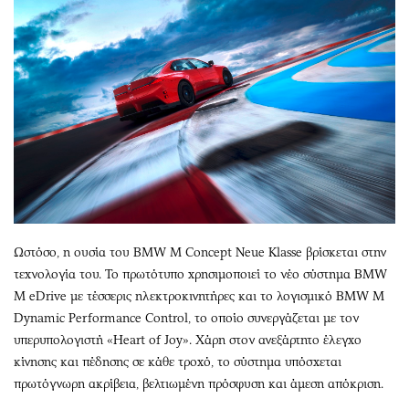
Ωστόσο, η ουσία του BMW M Concept Neue Klasse βρίσκεται στην
τεχνολογία του. Το πρωτότυπο χρησιμοποιεί το νέο σύστημα BMW
M eDrive με τέσσερις ηλεκτροκινητήρες και το λογισμικό BMW M
Dynamic Performance Control, το οποίο συνεργάζεται με τον
υπερυπολογιστή «Heart of Joy». Χάρη στον ανεξάρτητο έλεγχο
κίνησης και πέδησης σε κάθε τροχό, το σύστημα υπόσχεται
πρωτόγνωρη ακρίβεια, βελτιωμένη πρόσφυση και άμεση απόκριση.