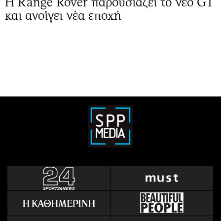
Η Range Rover παρουσιάζει το νέο GT
και ανοίγει νέα εποχή