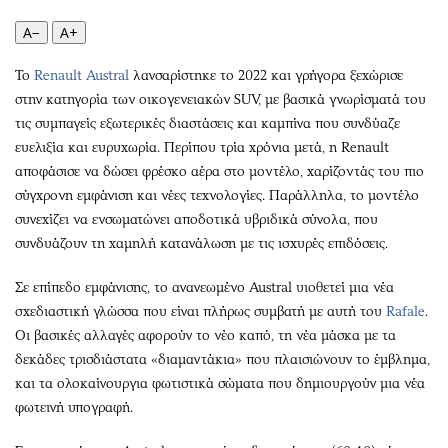
Περιβάλλον
Ταξίδια
A−
A+
Ελλάδα
Συνταγές
Κόσμος
Έξοδος
Το
Renault Austral
λανσαρίστηκε το 2022 και γρήγορα ξεχώρισε
Παράξενα
Media
στην κατηγορία των οικογενειακών SUV, με βασικά γνωρίσματά του
Πολιτισμός
Εκπομπές
τις συμπαγείς εξωτερικές διαστάσεις και καμπίνα που συνδύαζε
ευελιξία και ευρυχωρία. Περίπου τρία χρόνια μετά, η Renault
Σινεμά
Wine routes
αποφάσισε να δώσει φρέσκο αέρα στο μοντέλο, χαρίζοντάς του πιο
Θέατρο-Χορός
Podcasts
σύγχρονη εμφάνιση και νέες τεχνολογίες. Παράλληλα, το μοντέλο
Μουσική
Uncut
συνεχίζει να ενσωματώνει αποδοτικά υβριδικά σύνολα, που
Εικαστικά
Προσφορές
συνδυάζουν τη χαμηλή κατανάλωση με τις ισχυρές επιδόσεις.
Βιβλίο
Προσωπικότητες στην ''Κ''
Σε επίπεδο εμφάνισης, το ανανεωμένο Austral υιοθετεί μια νέα
Χειρόγραφα
Επιστολές
σχεδιαστική γλώσσα που είναι πλήρως συμβατή με αυτή του
Rafale
.
Οι βασικές αλλαγές αφορούν το νέο καπό, τη νέα μάσκα με τα
δεκάδες τρισδιάστατα «διαμαντάκια» που πλαισιώνουν το έμβλημα,
και τα ολοκαίνουργια φωτιστικά σώματα που δημιουργούν μια νέα
φωτεινή υπογραφή.