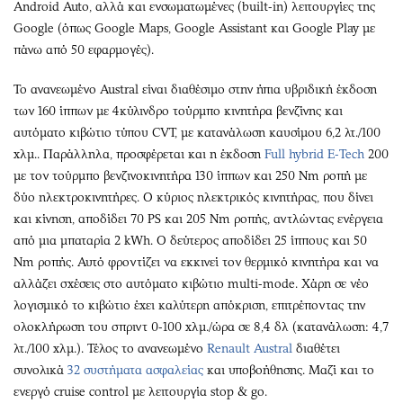
Android Auto, αλλά και ενσωματωμένες (built-in) λειτουργίες της
Google (όπως Google Maps, Google Assistant και Google Play με
πάνω από 50 εφαρμογές).
Το ανανεωμένο Austral είναι διαθέσιμο στην ήπια υβριδική έκδοση
των 160 ίππων με 4κύλινδρο τούρμπο κινητήρα βενζίνης και
αυτόματο κιβώτιο τύπου CVT, με κατανάλωση καυσίμου 6,2 λτ./100
χλμ.. Παράλληλα, προσφέρεται και η έκδοση
Full hybrid E-Tech
200
με τον τούρμπο βενζινοκινητήρα 130 ίππων και 250 Nm ροπή με
δύο ηλεκτροκινητήρες. Ο κύριος ηλεκτρικός κινητήρας, που δίνει
και κίνηση, αποδίδει 70 PS και 205 Nm ροπής, αντλώντας ενέργεια
από μια μπαταρία 2 kWh. Ο δεύτερος αποδίδει 25 ίππους και 50
Nm ροπής. Αυτό φροντίζει να εκκινεί τον θερμικό κινητήρα και να
αλλάζει σχέσεις στο αυτόματο κιβώτιο multi-mode. Χάρη σε νέο
λογισμικό το κιβώτιο έχει καλύτερη απόκριση, επιτρέποντας την
ολοκλήρωση του σπριντ 0-100 χλμ./ώρα σε 8,4 δλ (κατανάλωση: 4,7
λτ./100 χλμ.). Τέλος το ανανεωμένο
Renault Austral
διαθέτει
συνολικά
32 συστήματα ασφαλείας
και υποβοήθησης. Μαζί και το
ενεργό cruise control με λειτουργία stop & go.