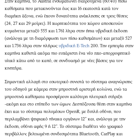
Στην καμπίνα, το Austral ενσωματώνει διαιρούμενα (60:40) πίσω
καθίσματα που μετακινούνται έως και 16 εκατοστά κατά τον
διαμήκη άξονα, ενώ έχουν δυνατότητα ανάκλησης σε τρεις θέσεις
(24, 27 και 29 μοίρες). Η χωρητικότητα του χώρου αποσκευών
κυμαίνεται μεταξύ 555 και 1.761 λίτρα στην ήπια υβριδική έκδοση
(ανάλογα με τη διαμόρφωση των πίσω καθισμάτων) και μεταξύ 527
και 1.736 λίτρα στην πλήρως
υβριδική E-Tech
200. Την εμπειρία στην
καμπίνα καθιστά ακόμα πιο ευχάριστη ένα νέο ηχο-απορροφητικό
υλικό κάτω από το καπό, σε συνδυασμό με νέες βάσεις για τον
κινητήρα.
Σημαντική αλλαγή στο εσωτερικό συνιστά το σύστημα αναγνώρισης
του οδηγού με κάμερα στην μπροστινή αριστερή κολώνα, ενώ τα
μπροστινά καθίσματα προσφέρουν καλύτερη πλευρική στήριξη
-ακόμη και στο επίπεδο των ώμων. Δεσπόζουσα θέση στην καμπίνα
έχει και το σύστημα πολυμέσων OpenR, με διπλή οθόνη, που
περιλαμβάνει ψηφιακό πίνακα οργάνων 12” και, ανάλογα με την
έκδοση, οθόνη αφής 9 ή 12”. Το σύστημα διαθέτει νέο γραφικό
περιβάλλον, βελτιωμένη συνδεσιμότητα Bluetooth, CarPlay και