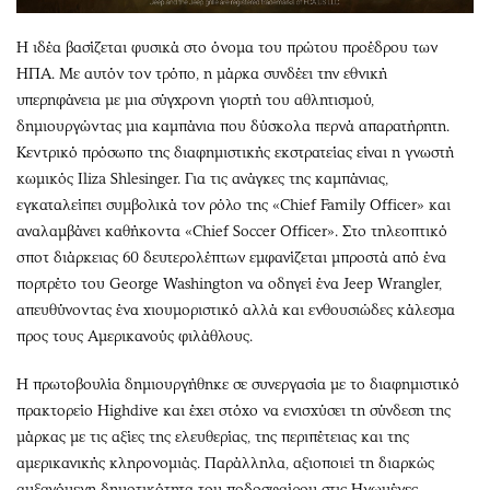
Η ιδέα βασίζεται φυσικά στο όνομα του πρώτου προέδρου των
ΗΠΑ. Με αυτόν τον τρόπο, η μάρκα συνδέει την εθνική
υπερηφάνεια με μια σύγχρονη γιορτή του αθλητισμού,
δημιουργώντας μια καμπάνια που δύσκολα περνά απαρατήρητη.
Κεντρικό πρόσωπο της διαφημιστικής εκστρατείας είναι η γνωστή
κωμικός Iliza Shlesinger. Για τις ανάγκες της καμπάνιας,
εγκαταλείπει συμβολικά τον ρόλο της «Chief Family Officer» και
αναλαμβάνει καθήκοντα «Chief Soccer Officer». Στο τηλεοπτικό
σποτ διάρκειας 60 δευτερολέπτων εμφανίζεται μπροστά από ένα
πορτρέτο του George Washington να οδηγεί ένα Jeep Wrangler,
απευθύνοντας ένα χιουμοριστικό αλλά και ενθουσιώδες κάλεσμα
προς τους Αμερικανούς φιλάθλους.
Η πρωτοβουλία δημιουργήθηκε σε συνεργασία με το διαφημιστικό
πρακτορείο Highdive και έχει στόχο να ενισχύσει τη σύνδεση της
μάρκας με τις αξίες της ελευθερίας, της περιπέτειας και της
αμερικανικής κληρονομιάς. Παράλληλα, αξιοποιεί τη διαρκώς
αυξανόμενη δημοτικότητα του ποδοσφαίρου στις Ηνωμένες