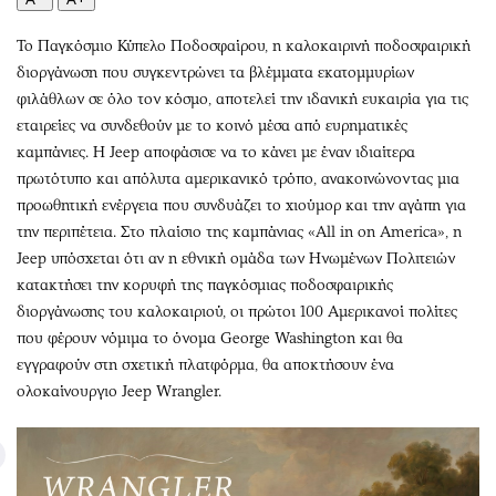
Περιβάλλον
Ταξίδια
Ελλάδα
Συνταγές
To Παγκόσμιο Κύπελο Ποδοσφαίρου, η καλοκαιρινή ποδοσφαιρική
Κόσμος
Έξοδος
διοργάνωση που συγκεντρώνει τα βλέμματα εκατομμυρίων
φιλάθλων σε όλο τον κόσμο, αποτελεί την ιδανική ευκαιρία για τις
Παράξενα
Media
εταιρείες να συνδεθούν με το κοινό μέσα από ευρηματικές
Πολιτισμός
Εκπομπές
καμπάνιες. Η Jeep αποφάσισε να το κάνει με έναν ιδιαίτερα
Σινεμά
Wine routes
πρωτότυπο και απόλυτα αμερικανικό τρόπο, ανακοινώνοντας μια
Θέατρο-Χορός
Podcasts
προωθητική ενέργεια που συνδυάζει το χιούμορ και την αγάπη για
Μουσική
Uncut
την περιπέτεια. Στο πλαίσιο της καμπάνιας «All in on America», η
Jeep υπόσχεται ότι αν η εθνική ομάδα των Ηνωμένων Πολιτειών
Εικαστικά
Προσφορές
κατακτήσει την κορυφή της παγκόσμιας ποδοσφαιρικής
Βιβλίο
Προσωπικότητες στην ''Κ''
διοργάνωσης του καλοκαιριού, οι πρώτοι 100 Αμερικανοί πολίτες
Χειρόγραφα
Επιστολές
που φέρουν νόμιμα το όνομα George Washington και θα
εγγραφούν στη σχετική πλατφόρμα, θα αποκτήσουν ένα
ολοκαίνουργιο Jeep Wrangler.