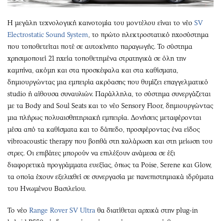
Η μεγάλη τεχνολογική καινοτομία του μοντέλου είναι το νέο
SV
Electrostatic Sound System
, το πρώτο ηλεκτροστατικό ηχοσύστημα
που τοποθετείται ποτέ σε αυτοκίνητο παραγωγής. Το σύστημα
χρησιμοποιεί 21 ηχεία τοποθετημένα στρατηγικά σε όλη την
καμπίνα, ακόμη και στα προσκέφαλα και στα καθίσματα,
δημιουργώντας μια εμπειρία ακρόασης που θυμίζει επαγγελματικό
studio ή αίθουσα συναυλιών. Παράλληλα, το σύστημα συνεργάζεται
με τα Body and Soul Seats και το νέο Sensory Floor, δημιουργώντας
μια πλήρως πολυαισθητηριακή εμπειρία. Δονήσεις μεταφέρονται
μέσα από τα καθίσματα και το δάπεδο, προσφέροντας ένα είδος
vibroacoustic therapy που βοηθά στη χαλάρωση και στη μείωση του
στρες. Οι επιβάτες μπορούν να επιλέξουν ανάμεσα σε έξι
διαφορετικά προγράμματα ευεξίας, όπως τα Poise, Serene και Glow,
τα οποία έχουν εξελιχθεί σε συνεργασία με πανεπιστημιακά ιδρύματα
του Ηνωμένου Βασιλείου.
Το νέο
Range Rover SV Ultra
θα διατίθεται αρχικά στην plug-in