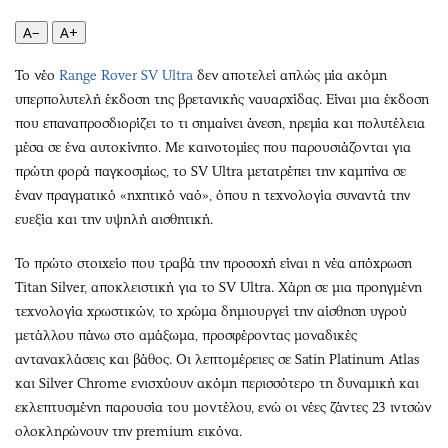
Περιβάλλον
Ταξίδια
A−
A+
Ελλάδα
Συνταγές
Κόσμος
Έξοδος
Το νέο
Range Rover SV Ultra
δεν αποτελεί απλώς μία ακόμη
Παράξενα
Media
υπερπολυτελή έκδοση της βρετανικής ναυαρχίδας. Είναι μια έκδοση
Πολιτισμός
Εκπομπές
που επαναπροσδιορίζει το τι σημαίνει άνεση, ηρεμία και πολυτέλεια
μέσα σε ένα αυτοκίνητο. Με καινοτομίες που παρουσιάζονται για
Σινεμά
Wine routes
πρώτη φορά παγκοσμίως, το SV Ultra μετατρέπει την καμπίνα σε
Θέατρο-Χορός
Podcasts
έναν πραγματικό «ηχητικό ναό», όπου η τεχνολογία συναντά την
Μουσική
Uncut
ευεξία και την υψηλή αισθητική.
Εικαστικά
Προσφορές
Το πρώτο στοιχείο που τραβά την προσοχή είναι η νέα απόχρωση
Βιβλίο
Προσωπικότητες στην ''Κ''
Titan Silver, αποκλειστική για το SV Ultra. Χάρη σε μια προηγμένη
Χειρόγραφα
Επιστολές
τεχνολογία χρωστικών, το χρώμα δημιουργεί την αίσθηση υγρού
μετάλλου πάνω στο αμάξωμα, προσφέροντας μοναδικές
αντανακλάσεις και βάθος. Οι λεπτομέρειες σε Satin Platinum Atlas
και Silver Chrome ενισχύουν ακόμη περισσότερο τη δυναμική και
εκλεπτυσμένη παρουσία του μοντέλου, ενώ οι νέες ζάντες 23 ιντσών
ολοκληρώνουν την premium εικόνα.