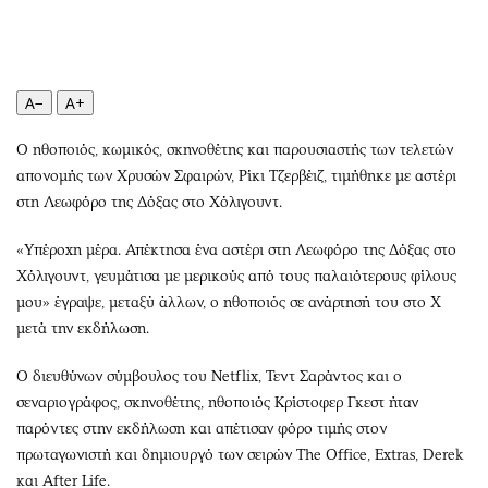
Περιβάλλον
Ταξίδια
Ελλάδα
Συνταγές
Κόσμος
Έξοδος
Παράξενα
Media
A−
A+
Πολιτισμός
Εκπομπές
Ο ηθοποιός, κωμικός, σκηνοθέτης και παρουσιαστής των τελετών
Σινεμά
Wine routes
απονομής των Χρυσών Σφαιρών, Ρίκι Τζερβέιζ, τιμήθηκε με αστέρι
Θέατρο-Χορός
Podcasts
στη Λεωφόρο της Δόξας στο Χόλιγουντ.
Μουσική
Uncut
«Υπέροχη μέρα. Απέκτησα ένα αστέρι στη Λεωφόρο της Δόξας στο
Εικαστικά
Προσφορές
Χόλιγουντ, γευμάτισα με μερικούς από τους παλαιότερους φίλους
Βιβλίο
Προσωπικότητες στην ''Κ''
μου» έγραψε, μεταξύ άλλων, ο ηθοποιός σε ανάρτησή του στο X
Χειρόγραφα
Επιστολές
μετά την εκδήλωση.
Ο διευθύνων σύμβουλος του Netflix, Τεντ Σαράντος και ο
σεναριογράφος, σκηνοθέτης, ηθοποιός Κρίστοφερ Γκεστ ήταν
παρόντες στην εκδήλωση και απέτισαν φόρο τιμής στον
πρωταγωνιστή και δημιουργό των σειρών The Office, Extras, Derek
και After Life.