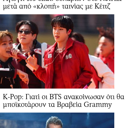
μετά από «κλοπή» ταινίας με Κέιτζ
K-Pop: Γιατί οι BTS ανακοίνωσαν ότι θα
μποϊκοτάρουν τα Βραβεία Grammy