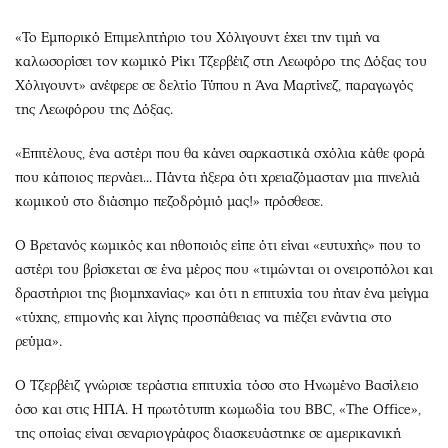
«Το Εμπορικό Επιμελητήριο του Χόλιγουντ έχει την τιμή να
καλωσορίσει τον κωμικό Ρίκι Τζερβέιζ στη Λεωφόρο της Δόξας του
Χόλιγουντ» ανέφερε σε δελτίο Τύπου η Άνα Μαρτίνεζ, παραγωγός
της Λεωφόρου της Δόξας.
«Επιτέλους, ένα αστέρι που θα κάνει σαρκαστικά σχόλια κάθε φορά
που κάποιος περνάει... Πάντα ήξερα ότι χρειαζόμασταν μια πινελιά
κωμικού στο διάσημο πεζοδρόμιό μας!» πρόσθεσε.
Ο Βρετανός κωμικός και ηθοποιός είπε ότι είναι «ευτυχής» που το
αστέρι του βρίσκεται σε ένα μέρος που «τιμώνται οι ονειροπόλοι και
δραστήριοι της βιομηχανίας» και ότι η επιτυχία του ήταν ένα μείγμα
«τύχης, επιμονής και λίγης προσπάθειας να πιέζει ενάντια στο
ρεύμα».
Ο Τζερβέιζ γνώρισε τεράστια επιτυχία τόσο στο Ηνωμένο Βασίλειο
όσο και στις ΗΠΑ. Η πρωτότυπη κωμωδία του BBC, «The Office»,
της οποίας είναι σεναριογράφος διασκευάστηκε σε αμερικανική