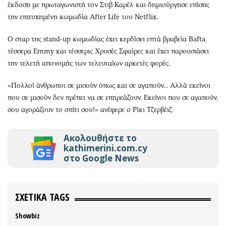
έκδοση με πρωταγωνιστή τον Στιβ Καρέλ και δημιούργησε επίσης
την επιτυχημένη κωμωδία After Life του Netflix.
Ο σταρ της stand-up κωμωδίας έχει κερδίσει επτά βραβεία Bafta,
τέσσερα Emmy και τέσσερις Χρυσές Σφαίρες και έχει παρουσιάσει
την τελετή απονομής των τελευταίων αρκετές φορές.
«Πολλοί άνθρωποι σε μισούν όπως και σε αγαπούν... Αλλά εκείνοι
που σε μισούν δεν πρέπει να σε επηρεάζουν. Εκείνοι που σε αγαπούν,
σου αγοράζουν το σπίτι σου!» ανέφερε ο Ρίκι Τζερβέιζ.
Ακολουθήστε το
kathimerini.com.cy
στο Google News
ΣΧΕΤΙΚΑ TAGS
Showbiz