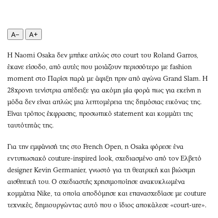
Περιβάλλον
Ταξίδια
Ελλάδα
Συνταγές
Κόσμος
Έξοδος
A−
A+
Παράξενα
Media
Η Naomi Osaka δεν μπήκε απλώς στο court του Roland Garros,
Πολιτισμός
Εκπομπές
έκανε είσοδο, από αυτές που μοιάζουν περισσότερο με fashion
Σινεμά
Wine routes
moment στο Παρίσι παρά με άφιξη πριν από αγώνα Grand Slam. Η
Θέατρο-Χορός
Podcasts
28χρονη τενίστρια απέδειξε για ακόμη μία φορά πως για εκείνη η
Μουσική
Uncut
μόδα δεν είναι απλώς μια λεπτομέρεια της δημόσιας εικόνας της.
Είναι τρόπος έκφρασης, προσωπικό statement και κομμάτι της
Εικαστικά
Προσφορές
ταυτότητάς της.
Βιβλίο
Προσωπικότητες στην ''Κ''
Χειρόγραφα
Επιστολές
Για την εμφάνισή της στο French Open, η Osaka φόρεσε ένα
εντυπωσιακό couture-inspired look, σχεδιασμένο από τον Ελβετό
designer Kevin Germanier, γνωστό για τη θεατρική και βιώσιμη
αισθητική του. Ο σχεδιαστής χρησιμοποίησε ανακυκλωμένα
κομμάτια Nike, τα οποία αποδόμησε και επανασχεδίασε με couture
τεχνικές, δημιουργώντας αυτό που ο ίδιος αποκάλεσε «court-ure».