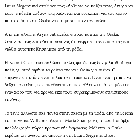
Laura Siegemund σχολίασε πως «ήρθε για να παίξει τένις, όχι για να
κάνει επίδειξη μόδας», εκφράζοντας και ενόχληση για τον χρόνο
που χρειάστηκε η Osaka να ετοιμαστεί πριν τον αγώνα.
Από την άλλη, η Aryna Sabalenka υπερασπίστηκε την Osaka,
λέγοντας πως λατρεύει το γεγονός ότι εκφράζει τον εαυτό της και
νιώθει αυτοπεποίθηση μέσα από τη μόδα.
Η Naomi Osaka έχει δηλώσει πολλές φορές πως δεν μιλά ιδιαίτερα
πολύ, γι’ αυτό αφήνει τα ρούχα της να μιλούν για εκείνη. Οι
εμφανίσεις της δεν είναι απλώς εντυπωσιακές. Είναι ένας τρόπος να
δείξει ποια είναι, πως αισθάνεται και πως θέλει να υπάρχει μέσα σε
έναν χώρο που για χρόνια είχε πολύ συγκεκριμένους στιλιστικούς
κανόνες.
Το τένις άλλωστε είχε πάντα στενή σχέση με τη μόδα, από τη Serena
και τη Venus Williams μέχρι τη Maria Sharapova, το court υπήρξε
πολλές φορές χώρος προσωπικής έκφρασης. Μάλιστα, η Osaka
κέρδισε τον αγώνα της απέναντι στη Laura Siegemund και