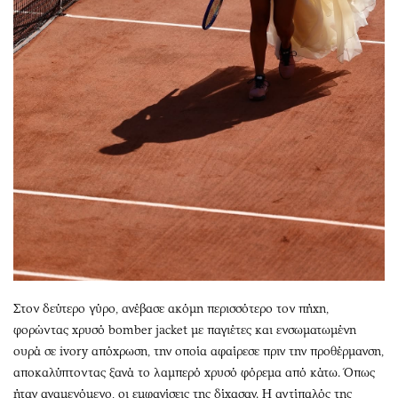
Στον δεύτερο γύρο, ανέβασε ακόμη περισσότερο τον πήχη,
φορώντας χρυσό bomber jacket με παγιέτες και ενσωματωμένη
ουρά σε ivory απόχρωση, την οποία αφαίρεσε πριν την προθέρμανση,
αποκαλύπτοντας ξανά το λαμπερό χρυσό φόρεμα από κάτω. Όπως
ήταν αναμενόμενο, οι εμφανίσεις της δίχασαν. Η αντίπαλός της