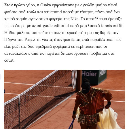
Στον πρώτο γύρο, η Osaka εμφανίστηκε με ογκώδη μαύρη πλισέ
φούστα από τούλι και structured κορσέ με χάντρες, πάνω από ένα
χρυσό sequin αγωνιστικό φόρεμα της Nike. Το αποτέλεσμα έμοιαζε
περισσότερο με avant-garde editorial παρά με κλασικό tennis outfit.
Η ίδια μάλιστα αστειεύτηκε πως το χρυσό φόρεμα της θύμιζε τον
Πύργο του Άιφελ τη νύχτα, όταν φωτίζεται, ενώ παραδέχτηκε πως
είχε μαζί της δύο εφεδρικά φορέματα σε περίπτωση που οι
αντανακλάσεις από τις παγιέτες δημιουργούσαν πρόβλημα στο
court.