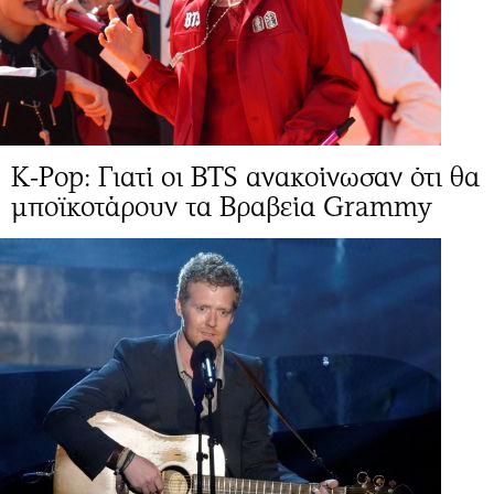
K-Pop: Γιατί οι BTS ανακοίνωσαν ότι θα
μποϊκοτάρουν τα Βραβεία Grammy