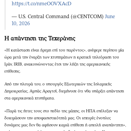
https://t.co/nmeOOVXAcD
— U.S. Central Command (@CENTCOM)
June
10, 2026
Η απάντηση της Τεχεράνης
«Η κατάσταση είναι ήρεμη επί του παρόντος», ανέφερε περίπου μία
ώρα μετά την έναρξη των χτυπημάτων η κρατική τηλεόραση του
Ιράν, IRIB, ανακοινώνοντας έτσι την λήξη της αμερικανικής
επίθεσης.
Από την πλευρά του, ο υπουργός Εξωτερικών της Ισλαμικής
Δημοκρατίας, Αμπάς Αραγτσί, διεμήνυσε ότι νθα υπάρξει απάντηση
στα αμερικανικά χτυπήματα.
«Παρά τις ήττες τους στο πεδίο της μάχης, οι ΗΠΑ επέλεξαν να
δοκιμάσουν την αποφασιστικότητά μας. Οι ισχυρές ένοπλες
δυνάμεις μας δεν θα αφήσουν καμιά επίθεση ή απειλή αναπάντητη»,