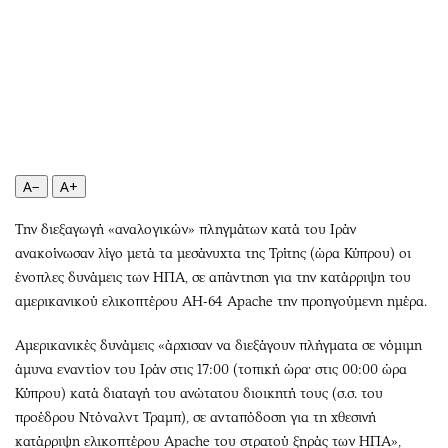
Περιβάλλον
Ταξίδια
Ελλάδα
Συνταγές
Κόσμος
Έξοδος
Παράξενα
Media
Πολιτισμός
Εκπομπές
Σινεμά
Wine routes
Θέατρο-Χορός
Podcasts
A−
A+
Μουσική
Uncut
Την διεξαγωγή «αναλογικών» πληγμάτων κατά του Ιράν
Εικαστικά
Προσφορές
ανακοίνωσαν λίγο μετά τα μεσάνυχτα της Τρίτης (ώρα Κύπρου) οι
Βιβλίο
Προσωπικότητες στην ''Κ''
ένοπλες δυνάμεις των ΗΠΑ, σε απάντηση για την κατάρριψη του
Χειρόγραφα
Επιστολές
αμερικανικού ελικοπτέρου AH-64 Apache την προηγούμενη ημέρα.
Αμερικανικές δυνάμεις «άρχισαν να διεξάγουν πλήγματα σε νόμιμη
άμυνα εναντίον του Ιράν στις 17:00 (τοπική ώρα· στις 00:00 ώρα
Κύπρου) κατά διαταγή του ανώτατου διοικητή τους (σ.σ. του
προέδρου Ντόναλντ Τραμπ), σε ανταπόδοση για τη χθεσινή
κατάρριψη ελικοπτέρου Apache του στρατού ξηράς των ΗΠΑ»,