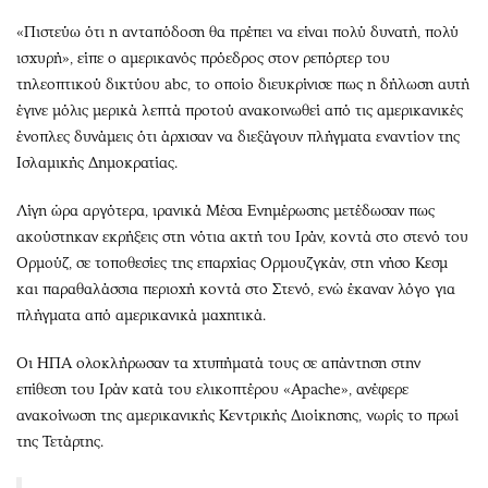
«Πιστεύω ότι η ανταπόδοση θα πρέπει να είναι πολύ δυνατή, πολύ
ισχυρή», είπε ο αμερικανός πρόεδρος στον ρεπόρτερ του
τηλεοπτικού δικτύου abc, το οποίο διευκρίνισε πως η δήλωση αυτή
έγινε μόλις μερικά λεπτά προτού ανακοινωθεί από τις αμερικανικές
ένοπλες δυνάμεις ότι άρχισαν να διεξάγουν πλήγματα εναντίον της
Ισλαμικής Δημοκρατίας.
Λίγη ώρα αργότερα, ιρανικά Μέσα Ενημέρωσης μετέδωσαν πως
ακούστηκαν εκρήξεις στη νότια ακτή του Ιράν, κοντά στο στενό του
Ορμούζ, σε τοποθεσίες της επαρχίας Ορμουζγκάν, στη νήσο Κεσμ
και παραθαλάσσια περιοχή κοντά στο Στενό, ενώ έκαναν λόγο για
πλήγματα από αμερικανικά μαχητικά.
Οι ΗΠΑ ολοκλήρωσαν τα χτυπήματά τους σε απάντηση στην
επίθεση του Ιράν κατά του ελικοπτέρου «Apache», ανέφερε
ανακοίνωση της αμερικανικής Κεντρικής Διοίκησης, νωρίς το πρωί
της Τετάρτης.