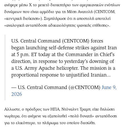
ανέφερε μέσω X το μεικτό διοικητήριο των αμερικανικών ενόπλων
δυνάμεων που είναι αρμόδιο για τη Μέση Ανατολή (CENTCOM,
«κεντρική διοίκηση»). Συμπλήρωσε ότι η αποστολή αποτελεί
«αναλογική ανταπόδοση αδικαιολόγητης ιρανικής επίθεσης».
U.S. Central Command (CENTCOM) forces
began launching self-defense strikes against Iran
at 5 p.m. ET today at the Commander in Chief’s
direction, in response to yesterday’s downing of
a U.S. Army Apache helicopter. The mission is a
proportional response to unjustified Iranian…
— U.S. Central Command (@CENTCOM)
June 9,
2026
Αλλωστε, ο πρόεδρος των ΗΠΑ, Ντόναλντ Τραμπ, είχε δηλώσει
νωρίτερα, ότι ανέμενε να εξαπολυθεί «πολύ δυνατή» ανταπόδοση
για το ελικόπτερο, το πλήρωμα του οποίου διεσώθη.