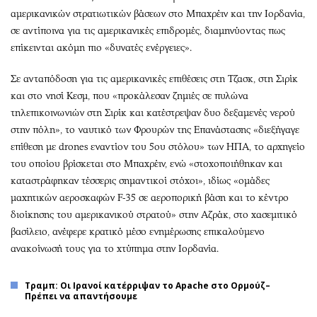
αμερικανικών στρατιωτικών βάσεων στο Μπαχρέιν και την Ιορδανία,
σε αντίποινα για τις αμερικανικές επιδρομές, διαμηνύοντας πως
επίκεινται ακόμη πιο «δυνατές ενέργειες».
Σε ανταπόδοση για τις αμερικανικές επιθέσεις στη Τζασκ, στη Σιρίκ
και στο νησί Κεσμ, που «προκάλεσαν ζημιές σε πυλώνα
τηλεπικοινωνιών στη Σιρίκ και κατέστρεψαν δυο δεξαμενές νερού
στην πόλη», το ναυτικό των Φρουρών της Επανάστασης «διεξήγαγε
επίθεση με drones εναντίον του 5ου στόλου» των ΗΠΑ, το αρχηγείο
του οποίου βρίσκεται στο Μπαχρέιν, ενώ «στοχοποιήθηκαν και
καταστράφηκαν τέσσερις σημαντικοί στόχοι», ιδίως «ομάδες
μαχητικών αεροσκαφών F-35 σε αεροπορική βάση και το κέντρο
διοίκησης του αμερικανικού στρατού» στην Αζράκ, στο χασεμιτικό
βασίλειο, ανέφερε κρατικό μέσο ενημέρωσης επικαλούμενο
ανακοίνωσή τους για το χτύπημα στην Ιορδανία.
Τραμπ: Οι Ιρανοί κατέρριψαν το Apache στο Ορμούζ–
Πρέπει να απαντήσουμε