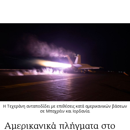
ΕΓΓΡΑΦΗ
ΕΙΣΟΔΟΣ
ΚΑΤΗΓΟΡΙΕΣ
ΣΥΝΔΕΣΗ
Κύπρος
Απόψεις
Παιδεία
Αρθρογραφία
Υγεία
The Hill
Πολιτική
Υγεία
Βουλευτικές 2026
Αγγελίες
Εκλογές 2024
Ενοικιάζονται
Η Τεχεράνη ανταποδίδει με επιθέσεις κατά αμερικανικών βάσεων
Προεδρικές 2023
Πωλούνται
σε Μπαχρέιν και Ιορδανία.
Δημοσκοπήσεις
Ζητούν εργασία
Αμερικανικά πλήγματα στο
Διπλωματία
Θέσεις εργασίας