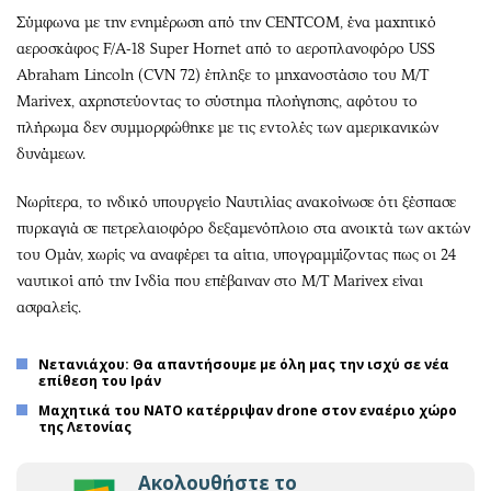
Σύμφωνα με την ενημέρωση από την CENTCOM, ένα μαχητικό
αεροσκάφος F/A-18 Super Hornet από το αεροπλανοφόρο USS
Abraham Lincoln (CVN 72) έπληξε το μηχανοστάσιο του M/T
Marivex, αχρηστεύοντας το σύστημα πλοήγησης, αφότου το
πλήρωμα δεν συμμορφώθηκε με τις εντολές των αμερικανικών
δυνάμεων.
Νωρίτερα, το ινδικό υπουργείο Ναυτιλίας ανακοίνωσε ότι ξέσπασε
πυρκαγιά σε πετρελαιοφόρο δεξαμενόπλοιο στα ανοικτά των ακτών
του Ομάν, χωρίς να αναφέρει τα αίτια, υπογραμμίζοντας πως οι 24
ναυτικοί από την Ινδία που επέβαιναν στο M/T Marivex είναι
ασφαλείς.
Νετανιάχου: Θα απαντήσουμε με όλη μας την ισχύ σε νέα
επίθεση του Ιράν
Μαχητικά του ΝΑΤΟ κατέρριψαν drone στον εναέριο χώρο
της Λετονίας
Ακολουθήστε το