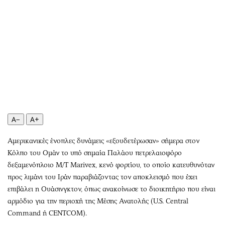
Περιβάλλον
Ταξίδια
Ελλάδα
Συνταγές
Κόσμος
Έξοδος
Παράξενα
Media
Πολιτισμός
Εκπομπές
Σινεμά
Wine routes
Θέατρο-Χορός
Podcasts
Μουσική
Uncut
A−
A+
Εικαστικά
Προσφορές
Βιβλίο
Προσωπικότητες στην ''Κ''
Αμερικανικές ένοπλες δυνάμεις «εξουδετέρωσαν» σήμερα στον
Χειρόγραφα
Επιστολές
Κόλπο του Ομάν το υπό σημαία Παλάου πετρελαιοφόρο
δεξαμενόπλοιο M/T Marivex, κενό φορτίου, το οποίο κατευθυνόταν
προς λιμάνι του Ιράν παραβιάζοντας τον αποκλεισμό που έχει
επιβάλει η Ουάσινγκτον, όπως ανακοίνωσε το διοικητήριο που είναι
αρμόδιο για την περιοχή της Μέσης Ανατολής (U.S. Central
Command ή CENTCOM).