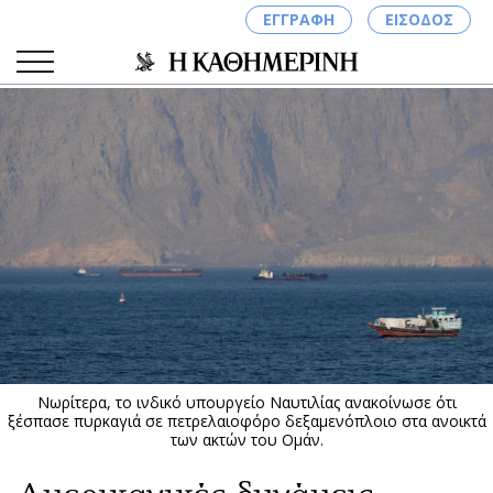
ΕΓΓΡΑΦΗ
ΕΙΣΟΔΟΣ
ΚΑΤΗΓΟΡΙΕΣ
ΣΥΝΔΕΣΗ
Κύπρος
Απόψεις
Παιδεία
Αρθρογραφία
Υγεία
The Hill
Πολιτική
Υγεία
Βουλευτικές 2026
Αγγελίες
Εκλογές 2024
Ενοικιάζονται
Νωρίτερα, το ινδικό υπουργείο Ναυτιλίας ανακοίνωσε ότι
Προεδρικές 2023
Πωλούνται
ξέσπασε πυρκαγιά σε πετρελαιοφόρο δεξαμενόπλοιο στα ανοικτά
των ακτών του Ομάν.
Δημοσκοπήσεις
Ζητούν εργασία
Διπλωματία
Θέσεις εργασίας