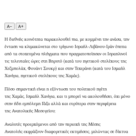
Περιβάλλον
Ταξίδια
Ελλάδα
Συνταγές
Κόσμος
Έξοδος
A−
A+
Παράξενα
Media
Πολιτισμός
Εκπομπές
Η διεθνής κοινότητα παρακολουθεί πια, με κομμένη την ανάσα, την
Σινεμά
Wine routes
ένταση να κλιμακώνεται στο τρίγωνο Ισραήλ-Λιβάνου-Ιράν έπειτα
από τα στοχευμένα πλήγματα που πραγματοποίησαν οι Ισραηλινοί
Θέατρο-Χορός
Podcasts
τις τελευταίες ώρες στη Βηρυτό (κατά του ηγετικού στελέχους της
Μουσική
Uncut
Χεζμπολάχ, Φουάντ Σουκρ) και στην Τεχεράνη (κατά του Ισμαήλ
Εικαστικά
Προσφορές
Χανίγια, ηγετικού στελέχους της Χαμάς).
Βιβλίο
Προσωπικότητες στην ''Κ''
Πόσο σημαντική είναι η εξόντωση του πολιτικού ηγέτη
Χειρόγραφα
Επιστολές
της Χαμάς, Ισμαήλ Χανίγια, και τι μπορεί να ακολουθήσει, όχι μόνο
στην ήδη εμπόλεμη Γάζα αλλά και ευρύτερα στην περιφέρεια
της Ανατολικής Μεσογείου;
Αναλυτές προερχόμενοι από την περιοχή της Μέσης
Ανατολής εκφράζουν διαφορετικές εκτιμήσεις, μιλώντας σε δίκτυα