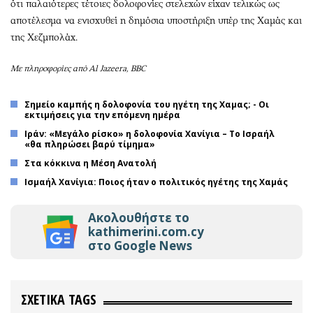
ότι παλαιότερες τέτοιες δολοφονίες στελεχών είχαν τελικώς ως
αποτέλεσμα να ενισχυθεί η δημόσια υποστήριξη υπέρ της Χαμάς και
της Χεζμπολάχ.
Με πληροφορίες από Al Jazeera, BBC
Σημείο καμπής η δολοφονία του ηγέτη της Χαμας; - Οι
εκτιμήσεις για την επόμενη ημέρα
Ιράν: «Μεγάλο ρίσκο» η δολοφονία Χανίγια – Το Ισραήλ
«θα πληρώσει βαρύ τίμημα»
Στα κόκκινα η Μέση Ανατολή
Ισμαήλ Χανίγια: Ποιος ήταν ο πολιτικός ηγέτης της Χαμάς
Ακολουθήστε το
kathimerini.com.cy
στο Google News
ΣΧΕΤΙΚΑ TAGS