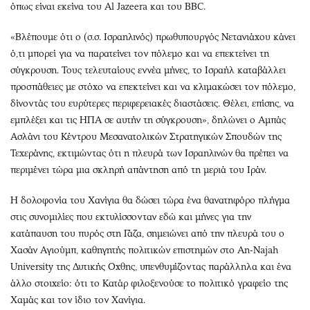
όπως είναι εκείνα του Al Jazeera και του BBC.
«Βλέπουμε ότι ο (σ.σ. Ισραηλινός) πρωθυπουργός Νετανιάχου κάνει
ό,τι μπορεί για να παρατείνει τον πόλεμο και να επεκτείνει τη
σύγκρουση. Τους τελευταίους εννέα μήνες, το Ισραήλ καταβάλλει
προσπάθειες με στόχο να επεκτείνει και να κλιμακώσει τον πόλεμο,
δίνοντάς του ευρύτερες περιφερειακές διαστάσεις. Θέλει, επίσης, να
εμπλέξει και τις ΗΠΑ σε αυτήν τη σύγκρουση», δηλώνει ο Αμπάς
Ασλάνι του Κέντρου Μεσανατολικών Στρατηγικών Σπουδών της
Τεχεράνης, εκτιμώντας ότι η πλευρά των Ισραηλινών θα πρέπει να
περιμένει τώρα μια σκληρή απάντηση από τη μεριά του Ιράν.
Η δολοφονία του Χανίγια θα δώσει τώρα ένα θανατηφόρο πλήγμα
στις συνομιλίες που εκτυλίσσονταν εδώ και μήνες για την
κατάπαυση του πυρός στη Γάζα, σημειώνει από την πλευρά του ο
Χασάν Αγιούμπ, καθηγητής πολιτικών επιστημών στο An-Najah
University της Δυτικής Οχθης, υπενθυμίζοντας παράλληλα και ένα
άλλο στοιχείο: ότι το Κατάρ φιλοξενούσε το πολιτικό γραφείο της
Χαμάς και τον ίδιο τον Χανίγια.