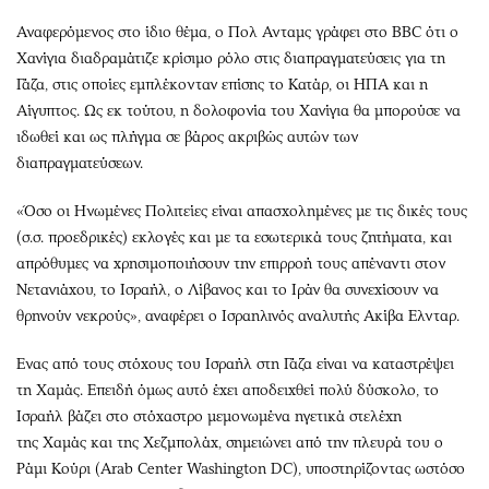
Αναφερόμενος στο ίδιο θέμα, ο Πολ Ανταμς γράφει στο BBC ότι ο
Χανίγια διαδραμάτιζε κρίσιμο ρόλο στις διαπραγματεύσεις για τη
Γάζα, στις οποίες εμπλέκονταν επίσης το Κατάρ, οι ΗΠΑ και η
Αίγυπτος. Ως εκ τούτου, η δολοφονία του Χανίγια θα μπορούσε να
ιδωθεί και ως πλήγμα σε βάρος ακριβώς αυτών των
διαπραγματεύσεων.
«Όσο οι Ηνωμένες Πολιτείες είναι απασχολημένες με τις δικές τους
(σ.σ. προεδρικές) εκλογές και με τα εσωτερικά τους ζητήματα, και
απρόθυμες να χρησιμοποιήσουν την επιρροή τους απέναντι στον
Νετανιάχου, το Ισραήλ, ο Λίβανος και το Ιράν θα συνεχίσουν να
θρηνούν νεκρούς», αναφέρει ο Ισραηλινός αναλυτής Ακίβα Ελνταρ.
Ενας από τους στόχους του Ισραήλ στη Γάζα είναι να καταστρέψει
τη Χαμάς. Επειδή όμως αυτό έχει αποδειχθεί πολύ δύσκολο, το
Ισραήλ βάζει στο στόχαστρο μεμονωμένα ηγετικά στελέχη
της Χαμάς και της Χεζμπολάχ, σημειώνει από την πλευρά του ο
Ράμι Κούρι (Arab Center Washington DC), υποστηρίζοντας ωστόσο