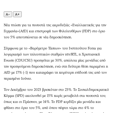
Περιβάλλον
Ταξίδια
Ελλάδα
Συνταγές
A−
A+
Κόσμος
Έξοδος
Παράξενα
Media
Νέα πτώση για τα ποσοστά της ακροδεξιάς «Εναλλακτικής για την
Πολιτισμός
Εκπομπές
Γερμανία»(AfD) και επιστροφή των Φιλελευθέρων (FDP) στο όριο
του 5% αποτυπώνεται σε νέα δημοσκόπηση.
Σινεμά
Wine routes
Θέατρο-Χορός
Podcasts
Σύμφωνα με το «Βαρόμετρο Τάσεων» του Ινστιτούτου Forsa για
Μουσική
Uncut
λογαριασμό των τηλεοπτικών σταθμών ntv/RTL, η Χριστιανική
Εικαστικά
Προσφορές
Ενωση (CDU/CSU) προηγείται με 30%, απώλεια μίας μονάδας από
την προηγούμενη δημοσκόπηση, ενώ στη δεύτερη θέση παραμένει η
Βιβλίο
Προσωπικότητες στην ''Κ''
ΑfD με 17% (-1) που καταγράφει τη χειρότερη επίδοσή της από τον
Χειρόγραφα
Επιστολές
περασμένο Ιούνιο.
Τον Δεκέμβριο του 2023 βρισκόταν στο 23%. Το Σοσιαλδημοκρατικό
Κόμμα (SPD) ακολουθεί με 15% χωρίς μεταβολή στα ποσοστά του,
όπως και οι Πράσινοι, με 14%. Το FDP κερδίζει μία μονάδα και
φθάνει στο όριο του 5%, από όπου πέφτει τώρα στο 4% το