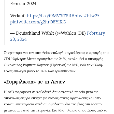
Februar 2024
Verlauf:
https://t.co/f9MV7iZ8iJ
#btw
#btw25
pic.twitter.com/g2hrO8YiKG
— Deutschland Wählt (@Wahlen_DE)
February
20, 2024
Σε ερώτημα για την απευθείας επιλογή καγκελάριου, ο αρχηγός του
CDU Φρίντριχ Μερτς προηγείται με 24%, ακολουθεί ο υπουργός
Οικονομίας Ρόμπερτ Χάμπεκ (Πράσινοι) με 18%, ενώ τον Oλαφ
Σολτς επιλέγει μόνο το 14% των ερωτηθέντων.
«Συμφιλίωση» με τη Λεπέν
Η AfD παραμένει σε καθοδική δημοσκοπικά πορεία μετά τις
αποκαλύψεις για επαφές με νεοναζιστικές οργανώσεις και από
κοινού επεξεργασία σχεδίου ομαδικών διά της βίας απελάσεων
μεταναστών από την Γερμανία. Στο ίδιο πλαίσιο αποστάσεις από το