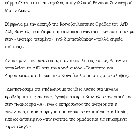
κόμμα έλαβε και η επικεφαλής του γαλλικού Εθνικού Συναγερμού
Μαρίν Λεπέν.
Σύμφωνα με την αρχηγό της Κοινοβουλευτικής Ομάδας του AfD
Αλίς Βάιντελ, σε πρόσφατη προσωπική συνάντηση των δύο το κλίμα
ήταν «λιγότερο τεταμένο», ενώ διαπιστώθηκαν «πολλά σημεία
ταύτισης».
Αντικείμενο της συνάντησης ήταν η απειλή της κυρίας Λεπέν να
αποκλείσει τo AfD από την κοινή ομάδα «Ταυτότητα και
Δημοκρατία» στο Ευρωπαϊκό Κοινοβούλιο μετά τις αποκαλύψεις.
«Διαπιστώσαμε ότι επιδιώκουμε τις ίδιες λύσεις στα μεγάλα
προβλήματα της εποχής», έγραψε η κυρία Βάιντελ σε ανάρτησή της
στην πλατφόρμα «Χ», ενώ ο εκπρόσωπός της ανέφερε ότι η
συνάντηση, η οποία πραγματοποιήθηκε σε εστιατόριο στο Παρίσι,
είχε ως αντικείμενο «την ενότητα της ομάδας και τις επικείμενες
ευρωεκλογές».