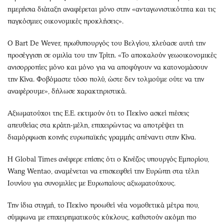
ημερήσια διάταξη αναφέρεται μόνο στην «ανταγωνιστικότητα και τις
παγκόσμιες οικονομικές προκλήσεις».
Ο Bart De Wever, πρωθυπουργός του Βελγίου, χλεύασε αυτή την
προσέγγιση σε ομιλία του την Τρίτη. «Το αποκαλούν γεωοικονομικές
ανισορροπίες μόνο και μόνο για να αποφύγουν να κατονομάσουν
την Κίνα. Φοβόμαστε τόσο πολύ, ώστε δεν τολμούμε ούτε να την
αναφέρουμε», δήλωσε χαρακτηριστικά.
Αξιωματούχοι της Ε.Ε. εκτιμούν ότι το Πεκίνο ασκεί πιέσεις
απευθείας στα κράτη-μέλη, επιχειρώντας να αποτρέψει τη
διαμόρφωση κοινής ευρωπαϊκής γραμμής απέναντι στην Κίνα.
Η Global Times ανέφερε επίσης ότι ο Κινέζος υπουργός Εμπορίου,
Wang Wentao, αναμένεται να επισκεφθεί την Ευρώπη στα τέλη
Ιουνίου για συνομιλίες με Ευρωπαίους αξιωματούχους.
Την ίδια στιγμή, το Πεκίνο προωθεί νέα νομοθετικά μέτρα που,
σύμφωνα με επιχειρηματικούς κύκλους, καθιστούν ακόμη πιο