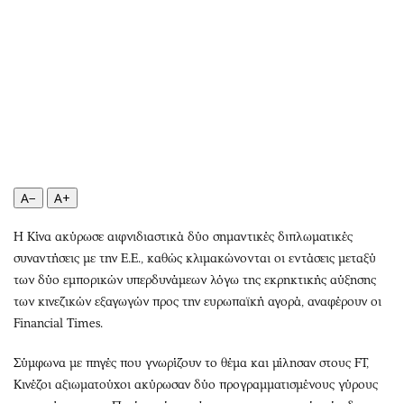
Περιβάλλον
Ταξίδια
Ελλάδα
Συνταγές
Κόσμος
Έξοδος
Παράξενα
Media
Πολιτισμός
Εκπομπές
Σινεμά
Wine routes
Θέατρο-Χορός
Podcasts
Μουσική
Uncut
A−
A+
Εικαστικά
Προσφορές
Η Κίνα ακύρωσε αιφνιδιαστικά δύο σημαντικές διπλωματικές
Βιβλίο
Προσωπικότητες στην ''Κ''
συναντήσεις με την Ε.Ε., καθώς κλιμακώνονται οι εντάσεις μεταξύ
Χειρόγραφα
Επιστολές
των δύο εμπορικών υπερδυνάμεων λόγω της εκρηκτικής αύξησης
των κινεζικών εξαγωγών προς την ευρωπαϊκή αγορά, αναφέρουν οι
Financial Times.
Σύμφωνα με πηγές που γνωρίζουν το θέμα και μίλησαν στους FT,
Κινέζοι αξιωματούχοι ακύρωσαν δύο προγραμματισμένους γύρους