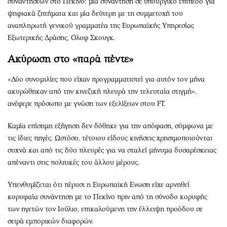
συναντήσεων στο Πεκίνο: μία συνάντηση σε υπουργικό επίπεδο για
ψηφιακά ζητήματα και μία δεύτερη με τη συμμετοχή του
αναπληρωτή γενικού γραμματέα της Ευρωπαϊκής Υπηρεσίας
Εξωτερικής Δράσης, Ολοφ Σκουγκ.
Ακύρωση στο «παρά πέντε»
«Δύο συνομιλίες που είχαν προγραμματιστεί για αυτόν τον μήνα
ακυρώθηκαν από την κινεζική πλευρά την τελευταία στιγμή»,
ανέφερε πρόσωπο με γνώση των εξελίξεων στου FT.
Καμία επίσημη εξήγηση δεν δόθηκε για την απόφαση, σύμφωνα με
τις ίδιες πηγές. Ωστόσο, τέτοιου είδους κινήσεις χρησιμοποιούνται
συχνά και από τις δύο πλευρές για να σταλεί μήνυμα δυσαρέσκειας
απέναντι στις πολιτικές του άλλου μέρους.
Υπενθυμίζεται ότι πέρυσι η Ευρωπαϊκή Ενωση είχε αρνηθεί
κορυφαία συνάντηση με το Πεκίνο πριν από τη σύνοδο κορυφής
των ηγετών τον Ιούλιο, επικαλούμενη την έλλειψη προόδου σε
σειρά εμπορικών διαφορών.