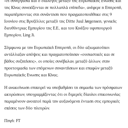
«Η συνεργασία και ο διάλογος μεταξύ της Ευρωπαϊκής Ενωσης και
της Κίνας συνεχίζονται σε πολλαπλά επίπεδα», ανέφερε η Επιτροπή,
παραπέμποντας στη συνάντηση που πραγματοποιήθηκε στις 9
Ιουνίου στις Βρυξέλλες μεταξύ της Ditte Juul Jørgensen, γενικής
διευθύντριας Εμπορίου της Ε.Ε., και του Κινέζου υφυπουργού
Εμπορίου, Ling Ji.
Σύμφωνα με την Ευρωπαϊκή Επιτροπή, οι δύο αξιωματούχοι
αντάλλαξαν απόψεις και πραγματοποίησαν «ουσιαστικές και σε
βάθος συζητήσεις», οι οποίες συνέβαλαν, μεταξύ άλλων, στην
προετοιμασία των επόμενων συναντήσεων και επαφών μεταξύ
Ευρωπαϊκής Ενωσης και Κίνας.
Η ανακοίνωση επιχειρεί να υποβαθμίσει τη σημασία των πρόσφατων
ακυρώσεων, υπογραμμίζοντας ότι οι διμερείς δίαυλοι επικοινωνίας
παραμένουν ανοιχτοί παρά την αυξανόμενη ένταση στις εμπορικές
σχέσεις των δύο πλευρών.
Πηγή: FT