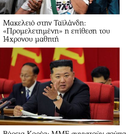
Μακελειό στην Ταϊλάνδη:
«Προμελετημένη» η επίθεση του
14χρονου μαθητή
Βόρεια Κορέα: ΜΜΕ συνιστούν σούπα