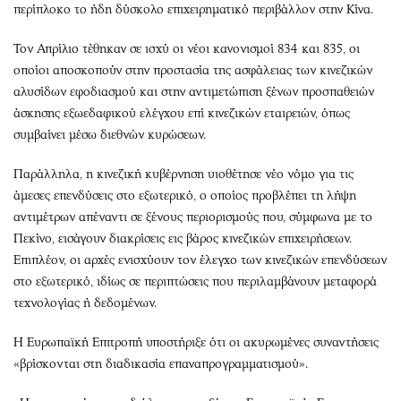
περίπλοκο το ήδη δύσκολο επιχειρηματικό περιβάλλον στην Κίνα.
Τον Απρίλιο τέθηκαν σε ισχύ οι νέοι κανονισμοί 834 και 835, οι
οποίοι αποσκοπούν στην προστασία της ασφάλειας των κινεζικών
αλυσίδων εφοδιασμού και στην αντιμετώπιση ξένων προσπαθειών
άσκησης εξωεδαφικού ελέγχου επί κινεζικών εταιρειών, όπως
συμβαίνει μέσω διεθνών κυρώσεων.
Παράλληλα, η κινεζική κυβέρνηση υιοθέτησε νέο νόμο για τις
άμεσες επενδύσεις στο εξωτερικό, ο οποίος προβλέπει τη λήψη
αντιμέτρων απέναντι σε ξένους περιορισμούς που, σύμφωνα με το
Πεκίνο, εισάγουν διακρίσεις εις βάρος κινεζικών επιχειρήσεων.
Επιπλέον, οι αρχές ενισχύουν τον έλεγχο των κινεζικών επενδύσεων
στο εξωτερικό, ιδίως σε περιπτώσεις που περιλαμβάνουν μεταφορά
τεχνολογίας ή δεδομένων.
Η Ευρωπαϊκή Επιτροπή υποστήριξε ότι οι ακυρωμένες συναντήσεις
«βρίσκονται στη διαδικασία επαναπρογραμματισμού».