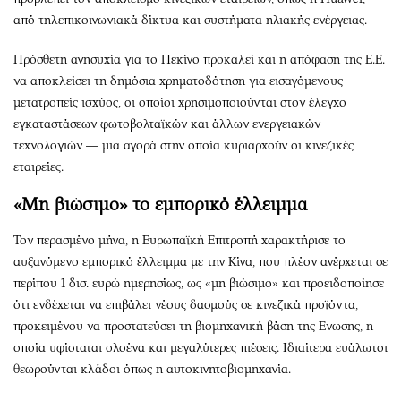
από τηλεπικοινωνιακά δίκτυα και συστήματα ηλιακής ενέργειας.
Πρόσθετη ανησυχία για το Πεκίνο προκαλεί και η απόφαση της Ε.Ε.
να αποκλείσει τη δημόσια χρηματοδότηση για εισαγόμενους
μετατροπείς ισχύος, οι οποίοι χρησιμοποιούνται στον έλεγχο
εγκαταστάσεων φωτοβολταϊκών και άλλων ενεργειακών
τεχνολογιών — μια αγορά στην οποία κυριαρχούν οι κινεζικές
εταιρείες.
«Μη βιώσιμο» το εμπορικό έλλειμμα
Τον περασμένο μήνα, η Ευρωπαϊκή Επιτροπή χαρακτήρισε το
αυξανόμενο εμπορικό έλλειμμα με την Κίνα, που πλέον ανέρχεται σε
περίπου 1 δισ. ευρώ ημερησίως, ως «μη βιώσιμο» και προειδοποίησε
ότι ενδέχεται να επιβάλει νέους δασμούς σε κινεζικά προϊόντα,
προκειμένου να προστατεύσει τη βιομηχανική βάση της Ενωσης, η
οποία υφίσταται ολοένα και μεγαλύτερες πιέσεις. Ιδιαίτερα ευάλωτοι
θεωρούνται κλάδοι όπως η αυτοκινητοβιομηχανία.