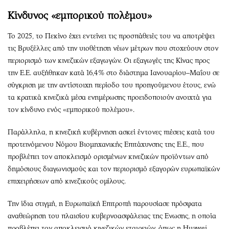
Κίνδυνος «εμπορικού πολέμου»
Το 2025, το Πεκίνο έχει εντείνει τις προσπάθειές του να αποτρέψει
τις Βρυξέλλες από την υιοθέτηση νέων μέτρων που στοχεύουν στον
περιορισμό των κινεζικών εξαγωγών. Οι εξαγωγές της Κίνας προς
την Ε.Ε. αυξήθηκαν κατά 16,4% στο διάστημα Ιανουαρίου–Μαΐου σε
σύγκριση με την αντίστοιχη περίοδο του προηγούμενου έτους, ενώ
τα κρατικά κινεζικά μέσα ενημέρωσης προειδοποιούν ανοιχτά για
τον κίνδυνο ενός «εμπορικού πολέμου».
Παράλληλα, η κινεζική κυβέρνηση ασκεί έντονες πιέσεις κατά του
προτεινόμενου Νόμου Βιομηχανικής Επιτάχυνσης της Ε.Ε., που
προβλέπει τον αποκλεισμό ορισμένων κινεζικών προϊόντων από
δημόσιους διαγωνισμούς και τον περιορισμό εξαγορών ευρωπαϊκών
επιχειρήσεων από κινεζικούς ομίλους.
Την ίδια στιγμή, η Ευρωπαϊκή Επιτροπή παρουσίασε πρόσφατα
αναθεώρηση του πλαισίου κυβερνοασφάλειας της Ενωσης, η οποία
προβλέπει τον αποκλεισμό κινεζικών εταιρειών, όπως η Huawei,