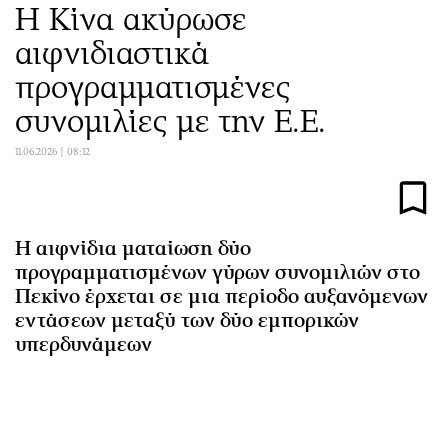
Η Κίνα ακύρωσε
Αθλητισμός
Geek
αιφνιδιαστικά
Κύπρος
Νέα
Ελλάδα
Κινητά-tablets
προγραμματισμένες
Διεθνή
Social
συνομιλίες με την Ε.Ε.
Κληρώσεις Allwyn
Αυτοκίνηση
11.06.2026 | 08:12
Οικονομική
Αφιερώματα
Οικονομία
Πολιτική
Real Estate
Οικονομία
Η αιφνίδια ματαίωση δύο
Επιχειρήσεις
Γενικά
προγραμματισμένων γύρων συνομιλιών στο
Αγορές
Αναδρομές
Πεκίνο έρχεται σε μια περίοδο αυξανόμενων
Money Review
Πρόσωπα
εντάσεων μεταξύ των δύο εμπορικών
AstroBank Properties
Περιβάλλον
υπερδυνάμεων
Trends
Good Life
Ενέργεια
Γυναίκα
Ναυτιλία
Showbiz