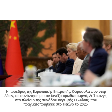
ΕΓΓΡΑΦΗ
ΕΙΣΟΔΟΣ
ΚΑΤΗΓΟΡΙΕΣ
ΣΥΝΔΕΣΗ
Κύπρος
Απόψεις
Παιδεία
Αρθρογραφία
Υγεία
The Hill
Πολιτική
Υγεία
Βουλευτικές 2026
Αγγελίες
Εκλογές 2024
Ενοικιάζονται
Η πρόεδρος της Ευρωπαϊκής Επιτροπής, Ούρσουλα φον ντερ
Προεδρικές 2023
Πωλούνται
Λάιεν, σε συνάντηση με τον Κινέζο πρωθυπουργό, Λι Τσιανγκ,
στο πλαίσιο της συνόδου κορυφής ΕΕ–Κίνας, που
Δημοσκοπήσεις
Ζητούν εργασία
πραγματοποιήθηκε στο Πεκίνο το 2025.
Διπλωματία
Θέσεις εργασίας