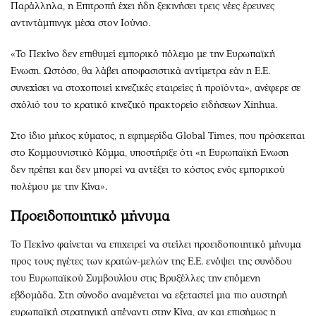
Παράλληλα, η Επιτροπή έχει ήδη ξεκινήσει τρεις νέες έρευνες
αντιντάμπινγκ μέσα στον Ιούνιο.
«Το Πεκίνο δεν επιθυμεί εμπορικό πόλεμο με την Ευρωπαϊκή
Ενωση. Ωστόσο, θα λάβει αποφασιστικά αντίμετρα εάν η Ε.Ε.
συνεχίσει να στοχοποιεί κινεζικές εταιρείες ή προϊόντα», ανέφερε σε
σχόλιό του το κρατικό κινεζικό πρακτορείο ειδήσεων Xinhua.
Στο ίδιο μήκος κύματος, η εφημερίδα Global Times, που πρόσκειται
στο Κομμουνιστικό Κόμμα, υποστήριξε ότι «η Ευρωπαϊκή Ενωση
δεν πρέπει και δεν μπορεί να αντέξει το κόστος ενός εμπορικού
πολέμου με την Κίνα».
Προειδοποιητικό μήνυμα
Το Πεκίνο φαίνεται να επιχειρεί να στείλει προειδοποιητικό μήνυμα
προς τους ηγέτες των κρατών-μελών της Ε.Ε. ενόψει της συνόδου
του Ευρωπαϊκού Συμβουλίου στις Βρυξέλλες την επόμενη
εβδομάδα. Στη σύνοδο αναμένεται να εξεταστεί μια πιο αυστηρή
ευρωπαϊκή στρατηγική απέναντι στην Κίνα, αν και επισήμως η