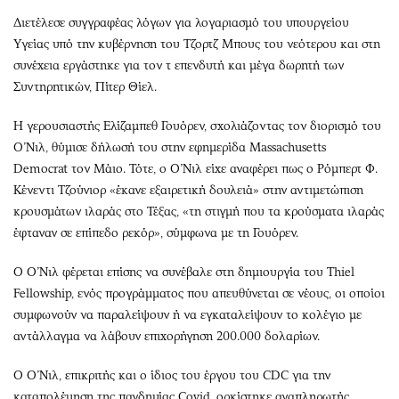
Διετέλεσε συγγραφέας λόγων για λογαριασμό του υπουργείου
Υγείας υπό την κυβέρνηση του Τζορτζ Μπους του νεότερου και στη
συνέχεια εργάστηκε για τον τ επενδυτή και μέγα δωρητή των
Συντηρητικών, Πίτερ Θίελ.
Η γερουσιαστής Ελίζαμπεθ Γουόρεν, σχολιάζοντας τον διορισμό του ​
Ο’Νιλ, θύμισε δήλωσή του στην εφημερίδα Massachusetts
Democrat τον Μάιο. Τότε, ο Ο’Νιλ είχε αναφέρει πως ο Ρόμπερτ Φ.
Κένεντι Τζούνιορ «έκανε εξαιρετική δουλειά» στην αντιμετώπιση
κρουσμάτων ιλαράς στο Τέξας, «τη στιγμή που τα κρούσματα ιλαράς
έφταναν σε επίπεδο ρεκόρ», σύμφωνα με τη Γουόρεν.
Ο Ο’Νιλ φέρεται επίσης να συνέβαλε στη δημιουργία του Thiel
Fellowship, ενός προγράμματος που απευθύνεται σε νέους, οι οποίοι
συμφωνούν να παραλείψουν ή να εγκαταλείψουν το κολέγιο με
αντάλλαγμα να λάβουν επιχορήγηση 200.000 δολαρίων.
Ο Ο’Νιλ, επικριτής και ο ίδιος του έργου του CDC για την
καταπολέμηση της πανδημίας Covid, ορκίστηκε αναπληρωτής