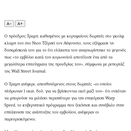
Περιβάλλον
Ταξίδια
Ελλάδα
Συνταγές
Κόσμος
Έξοδος
A−
A+
Παράξενα
Media
Πολιτισμός
Εκπομπές
Ο πρόεδρος Τραμπ, καθισμένος με κορυφαίους δωρητές στο γκολφ
κλαμπ του στο Νιου Τζέρσεϊ τον Αύγουστο, τους εξέφρασε τη
Σινεμά
Wine routes
δυσαρέσκειά του για το ότι ελάχιστα του αναγνωρίστηκε το γεγονός
Θέατρο-Χορός
Podcasts
πως «το εμβόλιο κατά του κορωνοϊού αποτέλεσε ένα από τα
Μουσική
Uncut
μεγαλύτερα επιτεύγματα της προεδρίας του», σύμφωνα με ρεπορτάζ
Εικαστικά
Προσφορές
της Wall Street Journal.
Βιβλίο
Προσωπικότητες στην ''Κ''
Ο Τραμπ ανέφερε, απευθυνόμενος στους δωρητές –οι οποίοι
Χειρόγραφα
Επιστολές
πλήρωναν 1 εκατ. δολ. για να βρίσκονται εκεί μαζί του– ότι ευχόταν
να μπορούσε να μιλήσει περισσότερο για την επιχείρηση Warp
Speed, το κυβερνητικό πρόγραμμα που ξεκίνησε και συνέβαλε στην
επιτάχυνση της ανάπτυξης του εμβολίου, ανέφεραν οι
παρευρισκόμενοι.