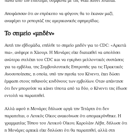
πάνω από την επιστήμη, σύμφωνα με της Wall Street Journal.
Αποφάσισαν ότι αν επρόκειτο να φύγουν, θα το έκαναν μαζί,
αναφέρει το ρεπορτάζ της αμερικανικής εφημερίδας.
Το σημείο «μηδέν»
Αυτή την εβδομάδα, επήλθε το σημείο μηδέν για το CDC: «Αρκετά
πια», ανέφερε η Χάουρι. Η Μονάρες είχε διαταχθεί να απολύσει
ανώτερα στελέχη του CDC και να εγκρίνει μελλοντικές συστάσεις
για τα εμβόλια, της Συμβουλευτικής Επιτροπής για τις Πρακτικές
Ανοσοποίησης, η οποία, υπό την ηγεσία του Κένεντι, έχει δώσει
έμφαση στους πιθανούς κινδύνους των εμβολίων. Οταν απάντησε
ότι δεν μπορούσε να κάνει τίποτα από τα δύο, ο Κένεντι της έδωσε
εντολή να παραιτηθεί.
Αλλά αφού η Μονάρες δήλωσε αργά την Τετάρτη ότι δεν
παραιτείται, ο Λευκός Οίκος ανακοίνωσε ότι απομακρύνθηκε. Η
γραμματέας Τύπου του Λευκού Οίκου, Καρολάιν Λέβιτ, δήλωσε ότι
η Μονάρες αρχικά είχε δηλώσει ότι θα παραιτηθεί, αλλά στη