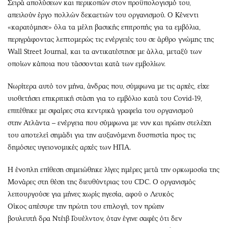
Σειρά απολύσεων και περικοπών στον προϋπολογισμό του,
απειλούν έργο πολλών δεκαετιών του οργανισμού. Ο Κένεντι
«καρατόμησε» όλα τα μέλη βασικής επιτροπής για τα εμβόλια,
περιγράφοντας λεπτομερώς τις ενέργειές του σε άρθρο γνώμης της
Wall Street Journal, και τα αντικατέστησε με άλλα, μεταξύ των
οποίων κάποια που τάσσονται κατά των εμβολίων.
Νωρίτερα αυτό τον μήνα, άνδρας που, σύμφωνα με τις αρχές, είχε
υιοθετήσει επικριτική στάση για το εμβόλιο κατά του Covid-19,
επιτέθηκε με σφαίρες στα κεντρικά γραφεία του οργανισμού
στην Ατλάντα – ενέργεια που σύμφωνα με νυν και πρώην στελέχη
του αποτελεί σημάδι για την αυξανόμενη δυσπιστία προς τις
δημόσιες υγειονομικές αρχές των ΗΠΑ.
Η ένοπλη επίθεση σημειώθηκε λίγες ημέρες μετά την ορκωμοσία της
Μονάρες στη θέση της διευθύντριας του CDC. Ο οργανισμός
λειτουργούσε για μήνες χωρίς ηγεσία, αφού ο Λευκός
Οίκος απέσυρε την πρώτη του επιλογή, τον πρώην
βουλευτή δρα Ντέιβ Γουέλντον, όταν έγινε σαφές ότι δεν