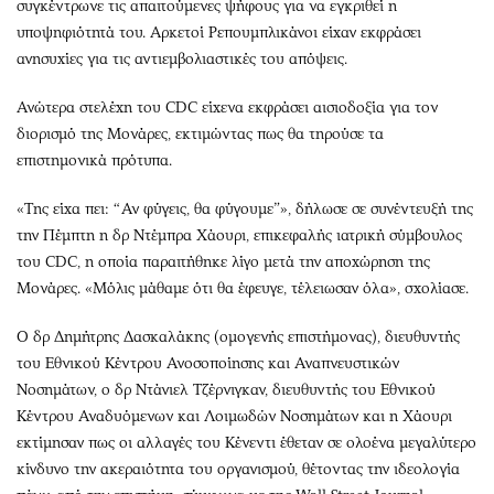
συγκέντρωνε τις απαιτούμενες ψήφους για να εγκριθεί η
υποψηφιότητά του. Αρκετοί Ρεπουμπλικάνοι είχαν εκφράσει
ανησυχίες για τις αντιεμβολιαστικές του απόψεις.
Ανώτερα στελέχη του CDC είχενα εκφράσει αισιοδοξία για τον
διορισμό της Μονάρες, εκτιμώντας πως θα τηρούσε τα
επιστημονικά πρότυπα.
«Της είχα πει: “Αν φύγεις, θα φύγουμε”», δήλωσε σε συνέντευξή της
την Πέμπτη η δρ Ντέμπρα Χάουρι, επικεφαλής ιατρική σύμβουλος
του CDC, η οποία παραιτήθηκε λίγο μετά την αποχώρηση της
Μονάρες. «Μόλις μάθαμε ότι θα έφευγε, τέλειωσαν όλα», σχολίασε.
Ο δρ Δημήτρης Δασκαλάκης (ομογενής επιστήμονας), διευθυντής
του Εθνικού Κέντρου Ανοσοποίησης και Αναπνευστικών
Νοσημάτων, ο δρ Ντάνιελ Τζέρνιγκαν, διευθυντής του Εθνικού
Κέντρου Αναδυόμενων και Λοιμωδών Νοσημάτων και η Χάουρι
εκτίμησαν πως οι αλλαγές του Κένεντι έθεταν σε ολοένα μεγαλύτερο
κίνδυνο την ακεραιότητα του οργανισμού, θέτοντας την ιδεολογία