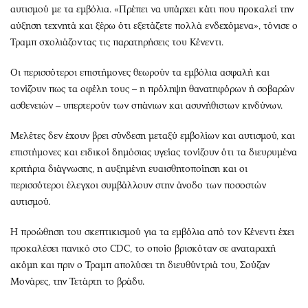
αυτισμού με τα εμβόλια. «Πρέπει να υπάρχει κάτι που προκαλεί την
αύξηση τεχνητά και ξέρω ότι εξετάζετε πολλά ενδεχόμενα», τόνισε ο
Τραμπ σχολιάζοντας τις παρατηρήσεις του Κένεντι.
Οι περισσότεροι επιστήμονες θεωρούν τα εμβόλια ασφαλή και
τονίζουν πως τα οφέλη τους – η πρόληψη θανατηφόρων ή σοβαρών
ασθενειών – υπερτερούν των σπάνιων και ασυνήθιστων κινδύνων.
Μελέτες δεν έχουν βρει σύνδεση μεταξύ εμβολίων και αυτισμού, και
επιστήμονες και ειδικοί δημόσιας υγείας τονίζουν ότι τα διευρυμένα
κριτήρια διάγνωσης, η αυξημένη ευαισθητοποίηση και οι
περισσότεροι έλεγχοι συμβάλλουν στην άνοδο των ποσοστών
αυτισμού.
Η προώθηση του σκεπτικισμού για τα εμβόλια από τον Κένεντι έχει
προκαλέσει πανικό στο CDC, το οποίο βρισκόταν σε αναταραχή
ακόμη και πριν ο Τραμπ απολύσει τη διευθύντριά του, Σούζαν
Μονάρες, την Τετάρτη το βράδυ.