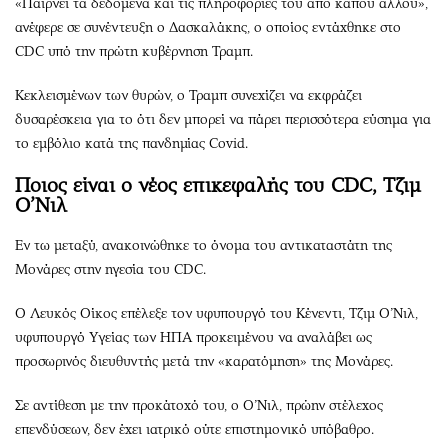
«Παίρνει τα δεδομένα και τις πληροφορίες του από κάπου αλλού»,
ανέφερε σε συνέντευξη ο Δασκαλάκης, ο οποίος εντάχθηκε στο
CDC υπό την πρώτη κυβέρνηση Τραμπ.
Κεκλεισμένων των θυρών, ο Τραμπ συνεχίζει να εκφράζει
δυσαρέσκεια για το ότι δεν μπορεί να πάρει περισσότερα εύσημα για
το εμβόλιο κατά της πανδημίας Covid.
Ποιος είναι ο νέος επικεφαλής του CDC, Τζιμ
Ο’Νιλ
Εν τω μεταξύ, ανακοινώθηκε το όνομα του αντικαταστάτη της
Μονάρες στην ηγεσία του CDC.
Ο Λευκός Οίκος επέλεξε τον υφυπουργό του Κένεντι, Τζιμ Ο’Νιλ,
υφυπουργό Υγείας των ΗΠΑ προκειμένου να αναλάβει ως
προσωρινός διευθυντής μετά την «καρατόμηση» της Μονάρες.
Σε αντίθεση με την προκάτοχό του, ο Ο’Νιλ, πρώην στέλεχος
επενδύσεων, δεν έχει ιατρικό ούτε επιστημονικό υπόβαθρο.