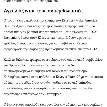
προειδοποιεί η WSJ στο ρεπορτάζ της.
Αγκαλιάζοντας τους αντιεμβολιαστές
Ο Τραμπ έχει αγκαλιάσει το κίνημα του Κένεντι «Make America
Healthy Again» και τους αντιεμβολιαστές ψηφοφόρους του, οι
οποίοι υπήρξαν βασικοί υποστηρικτές του στις εκλογές του 2024.
Εχει επίσης δώσει στον Κένεντι, σκεπτικιστή όσον αφορά τα
εμβόλια, διευρυμένες εξουσίες για να προβεί σε επιθετική
αναμόρφωση του τομέα της υγειονομικής περίθαλψης των ΗΠΑ.
Κατά τη διάρκεια τρίωρης συνεδρίασης του υπουργικού συμβουλίου
την Τρίτη, ο Τραμπ δήλωσε ότι ανυπομονεί να δει τα
πολυαναμενόμενα ευρήματα του Κένεντι για τον αυτισμό.
Καθισμένος κοντά στον πρόεδρο, ο Κένεντι έκανε λόγο για τεράστια
αύξηση του αριθμού αυτιστικών παιδιών σε εθνικό επίπεδο,
αποδίδοντάς την σε «παρεμβάσεις», τις οποίες τόνισε πως θα
περιέγραφε λεπτομερώς τον Σεπτέμβριο.
Ο Κένεντι στο παρελθόν έχει συνδέσει την αύξηση των κρουσμάτων