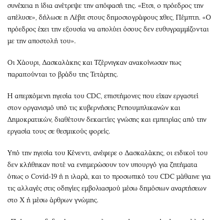
συνέχεια η ίδια ανέτρεψε την απόφασή της. «Ετσι, ο πρόεδρος την
απέλυσε», δήλωσε η Λέβιτ στους δημοσιογράφους χθες, Πέμπτη. «Ο
πρόεδρος έχει την εξουσία να απολύει όσους δεν ευθυγραμμίζονται
με την αποστολή του».
Οι Χάουρι, Δασκαλάκης και Τζέρνιγκαν ανακοίνωσαν πως
παραιτούνται το βράδυ της Τετάρτης.
Η απερχόμενη ηγεσία του CDC, επιστήμονες που είχαν εργαστεί
στον οργανισμό υπό τις κυβερνήσεις Ρεπουμπλικανών και
Δημοκρατικών, διαθέτουν δεκαετίες γνώσης και εμπειρίας από την
εργασία τους σε θεσμικούς φορείς.
Υπό την ηγεσία του Κένεντι, ανέφερε ο Δασκαλάκης, οι ειδικοί του
δεν κλήθηκαν ποτέ να ενημερώσουν τον υπουργό για ζητήματα
όπως ο Covid-19 ή η ιλαρά, και το προσωπικό του CDC μάθαινε για
τις αλλαγές στις οδηγίες εμβολιασμού μέσω δημόσιων αναρτήσεων
στο X ή μέσω άρθρων γνώμης.