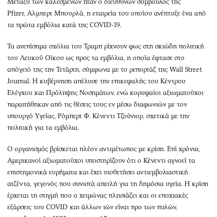
Μεταξύ των καλεσμένων ήταν ο διευθύνων σύμβουλος της
Pfizer, Αλμπερτ Μπουρλά, η εταιρεία του οποίου ανέπτυξε ένα από
τα πρώτα εμβόλια κατά της COVID-19.
Τα ανεπίσημα σχόλια του Τραμπ ρίχνουν φως στη σκιώδη πολιτική
του Λευκού Οίκου ως προς τα εμβόλια, η οποία έφτασε στο
απόγειό της την Τετάρτη, σύμφωνα με το ρεπορτάζ της Wall Street
Journal. Η κυβέρνηση απέλυσε την επικεφαλής του Κέντρου
Ελέγχου και Πρόληψης Νοσημάτων, ενώ κορυφαίοι αξιωματούχοι
παραιτήθηκαν από τις θέσεις τους εν μέσω διαφωνιών με τον
υπουργό Υγείας, Ρόμπερτ Φ. Κένεντι Τζούνιορ, σχετικά με την
πολιτική για τα εμβόλια.
Ο οργανισμός βρίσκεται πλέον αντιμέτωπος με κρίση. Επί χρόνια,
Αμερικανοί αξιωματούχοι υποστηρίζουν ότι ο Κένεντι αγνοεί τα
επιστημονικά ευρήματα και έχει υιοθετήσει αντιεμβολιαστική
ατζέντα, γεγονός που συνιστά απειλή για τη δημόσια υγεία. Η κρίση
έρχεται τη στιγμή που ο χειμώνας πλησιάζει και οι εποχιακές
εξάρσεις του COVID και άλλων ιών είναι προ των πυλών,