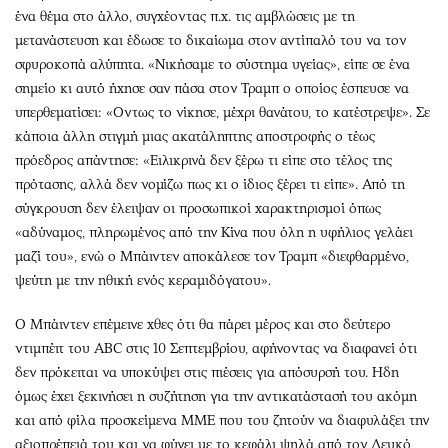
ένα θέμα στο άλλο, συγχέοντας π.χ. τις αμβλώσεις με τη
μετανάστευση και έδωσε το δικαίωμα στον αντίπαλό του να τον
σφυροκοπά αλύπητα. «Νικήσαμε το σύστημα υγείας», είπε σε ένα
σημείο κι αυτό ήχησε σαν πάσα στον Τραμπ ο οποίος έσπευσε να
υπερθεματίσει: «Οντως το νίκησε, μέχρι θανάτου, το κατέστρεψε». Σε
κάποια άλλη στιγμή μιας ακατάληπτης αποστροφής ο τέως
πρόεδρος απάντησε: «Ειλικρινά δεν ξέρω τι είπε στο τέλος της
πρότασης, αλλά δεν νομίζω πως κι ο ίδιος ξέρει τι είπε». Από τη
σύγκρουση δεν έλειψαν οι προσωπικοί χαρακτηρισμοί όπως
«αδύναμος, πληρωμένος από την Κίνα που όλη η υφήλιος γελάει
μαζί του», ενώ ο Μπάιντεν αποκάλεσε τον Τραμπ «διεφθαρμένο,
ψεύτη με την ηθική ενός κεραμιδόγατου».
Ο Μπάιντεν επέμεινε χθες ότι θα πάρει μέρος και στο δεύτερο
ντιμπέιτ του ABC στις 10 Σεπτεμβρίου, αφήνοντας να διαφανεί ότι
δεν πρόκειται να υποκύψει στις πιέσεις για απόσυρσή του. Ηδη
όμως έχει ξεκινήσει η συζήτηση για την αντικατάστασή του ακόμη
και από φίλα προσκείμενα ΜΜΕ που του ζητούν να διαφυλάξει την
αξιοπρέπειά του και να φύγει με το κεφάλι ψηλά από τον Λευκό