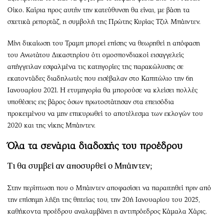
Οίκο. Καίρια προς αυτήν την κατεύθυνση θα είναι, με βάση τα
σχετικά ρεπορτάζ, η συμβολή της Πρώτης Κυρίας Τζιλ Μπάιντεν.
Μίνι δικαίωση του Τραμπ μπορεί επίσης να θεωρηθεί η απόφαση
του Ανωτάτου Δικαστηρίου ότι ομοσπονδιακοί εισαγγελείς
απήγγειλαν εσφαλμένα τις κατηγορίες της παρακώλυσης σε
εκατοντάδες διαδηλωτές που εισέβαλαν στο Καπιτώλιο την 6η
Ιανουαρίου 2021. Η ετυμηγορία θα μπορούσε να κλείσει πολλές
υποθέσεις εις βάρος όσων πρωτοστάτησαν στα επεισόδια
προκειμένου να μην επικυρωθεί το αποτέλεσμα των εκλογών του
2020 και της νίκης Μπάιντεν.
Όλα τα σενάρια διαδοχής του προέδρου
Τι θα συμβεί αν αποσυρθεί ο Μπάιντεν;
Στην περίπτωση που ο Μπάιντεν αποφασίσει να παραιτηθεί πριν από
την επίσημη λήξη της θητείας του, την 20ή Ιανουαρίου του 2025,
καθήκοντα προέδρου αναλαμβάνει η αντιπρόεδρος Κάμαλα Χάρις.