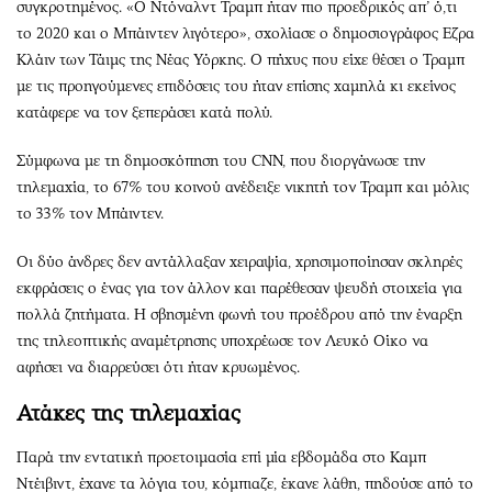
συγκροτημένος. «Ο Ντόναλντ Τραμπ ήταν πιο προεδρικός απ’ ό,τι
το 2020 και ο Μπάιντεν λιγότερο», σχολίασε ο δημοσιογράφος Εζρα
Κλάιν των Τάιμς της Νέας Υόρκης. Ο πήχυς που είχε θέσει ο Τραμπ
με τις προηγούμενες επιδόσεις του ήταν επίσης χαμηλά κι εκείνος
κατάφερε να τον ξεπεράσει κατά πολύ.
Σύμφωνα με τη δημοσκόπηση του CNN, που διοργάνωσε την
τηλεμαχία, το 67% του κοινού ανέδειξε νικητή τον Τραμπ και μόλις
το 33% τον Μπάιντεν.
Οι δύο άνδρες δεν αντάλλαξαν χειραψία, χρησιμοποίησαν σκληρές
εκφράσεις ο ένας για τον άλλον και παρέθεσαν ψευδή στοιχεία για
πολλά ζητήματα. Η σβησμένη φωνή του προέδρου από την έναρξη
της τηλεοπτικής αναμέτρησης υποχρέωσε τον Λευκό Οίκο να
αφήσει να διαρρεύσει ότι ήταν κρυωμένος.
Ατάκες της τηλεμαχίας
Παρά την εντατική προετοιμασία επί μία εβδομάδα στο Καμπ
Ντέιβιντ, έχανε τα λόγια του, κόμπιαζε, έκανε λάθη, πηδούσε από το