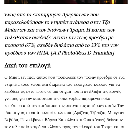
Ένας από τα εκατομμύρια Αμερικανών που
παρακολούθησαν το ντιμπέιτ ανάμεσα στον Τζο
Μπάιντεν και στον Ντόναλντ Τραμπ. Η κάλπη των
τηλεθεατών ανέδειξε νικητή τον τέως πρόεδρο με
ποσοστό 67%, σχεδόν διπλάσιο από το 33% του νυν
προέδρου των ΗΠΑ. [A.P. Photo/Ross D. Franklin]
Δική του επιλογή
Ο Μπάιντεν ήταν αυτός που προκάλεσε τον πρώην πρόεδρο σε ένα
ντιμπέιτ, τόσο νωρίς στη διάρκεια του εκλογικού κύκλου για να
κερδίσει τις εντυπώσεις σε μια στιγμή που η αντίληψη της κοινής
γνώμης για την κατάσταση της οικονομίας παραμένει πολύ
χειρότερη από την κατάσταση της οικονομίας αυτή καθεαυτήν. Την
ίδια στιγμή, οι επτά πολιτείες-κλειδιά (Αριζόνα, Τζόρτζια, Μίσιγκαν,
Νεβάδα, Πενσιλβάνια, Bόρεια Καρολίνα και Ουισκόνσιν) δείχνουν
τον τελευταίο καιρό να κλίνουν προς την πλευρά του Τραμπ και οι