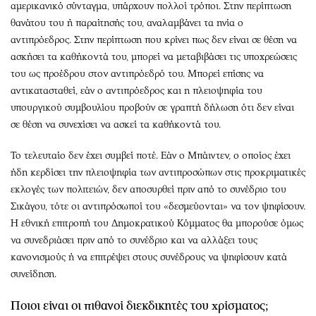
αμερικανικό σύνταγμα, υπάρχουν πολλοί τρόποι. Στην περίπτωση
θανάτου του ή παραίτησής του, αναλαμβάνει τα ηνία ο
αντιπρόεδρος. Στην περίπτωση που κρίνει πως δεν είναι σε θέση να
ασκήσει τα καθήκοντά του, μπορεί να μεταβιβάσει τις υποχρεώσεις
του ως προέδρου στον αντιπρόεδρό του. Μπορεί επίσης να
αντικατασταθεί, εάν ο αντιπρόεδρος και η πλειοψηφία του
υπουργικού συμβουλίου προβούν σε γραπτή δήλωση ότι δεν είναι
σε θέση να συνεχίσει να ασκεί τα καθήκοντά του.
Το τελευταίο δεν έχει συμβεί ποτέ. Εάν ο Μπάιντεν, ο οποίος έχει
ήδη κερδίσει την πλειοψηφία των αντιπροσώπων στις προκριματικές
εκλογές των πολιτειών, δεν αποσυρθεί πριν από το συνέδριο του
Σικάγου, τότε οι αντιπρόσωποί του «δεσμεύονται» να τον ψηφίσουν.
Η εθνική επιτροπή του Δημοκρατικού Κόμματος θα μπορούσε όμως
να συνεδριάσει πριν από το συνέδριο και να αλλάξει τους
κανονισμούς ή να επιτρέψει στους συνέδρους να ψηφίσουν κατά
συνείδηση.
Ποιοι είναι οι πιθανοί διεκδικητές του χρίσματος;