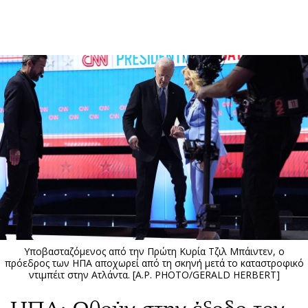
ΕΓΓΡΑΦΗ
ΕΙΣΟΔΟΣ
ΚΑΤΗΓΟΡΙΕΣ
ΣΥΝΔΕΣΗ
Κύπρος
Απόψεις
Παιδεία
Αρθρογραφία
Υγεία
The Hill
Πολιτική
Υγεία
Βουλευτικές 2026
Αγγελίες
Εκλογές 2024
Ενοικιάζονται
Υποβασταζόμενος από την Πρώτη Κυρία Τζιλ Μπάιντεν, ο
Προεδρικές 2023
Πωλούνται
πρόεδρος των ΗΠΑ αποχωρεί από τη σκηνή μετά το καταστροφικό
ντιμπέιτ στην Ατλάντα. [A.P. PHOTO/GERALD HERBERT]
Δημοσκοπήσεις
Ζητούν εργασία
Διπλωματία
Θέσεις εργασίας