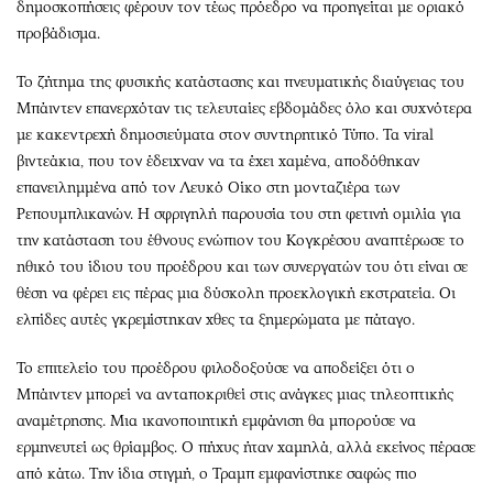
δημοσκοπήσεις φέρουν τον τέως πρόεδρο να προηγείται με οριακό
προβάδισμα.
Το ζήτημα της φυσικής κατάστασης και πνευματικής διαύγειας του
Μπάιντεν επανερχόταν τις τελευταίες εβδομάδες όλο και συχνότερα
με κακεντρεχή δημοσιεύματα στον συντηρητικό Τύπο. Τα viral
βιντεάκια, που τον έδειχναν να τα έχει χαμένα, αποδόθηκαν
επανειλημμένα από τον Λευκό Οίκο στη μονταζιέρα των
Ρεπουμπλικανών. Η σφριγηλή παρουσία του στη φετινή ομιλία για
την κατάσταση του έθνους ενώπιον του Κογκρέσου αναπτέρωσε το
ηθικό του ίδιου του προέδρου και των συνεργατών του ότι είναι σε
θέση να φέρει εις πέρας μια δύσκολη προεκλογική εκστρατεία. Οι
ελπίδες αυτές γκρεμίστηκαν χθες τα ξημερώματα με πάταγο.
Το επιτελείο του προέδρου φιλοδοξούσε να αποδείξει ότι ο
Μπάιντεν μπορεί να ανταποκριθεί στις ανάγκες μιας τηλεοπτικής
αναμέτρησης. Μια ικανοποιητική εμφάνιση θα μπορούσε να
ερμηνευτεί ως θρίαμβος. Ο πήχυς ήταν χαμηλά, αλλά εκείνος πέρασε
από κάτω. Την ίδια στιγμή, ο Τραμπ εμφανίστηκε σαφώς πιο