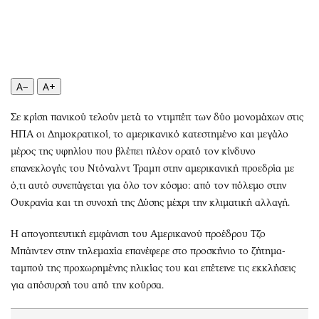
Περιβάλλον
Ταξίδια
Ελλάδα
Συνταγές
Κόσμος
Έξοδος
Παράξενα
Media
A−
A+
Πολιτισμός
Εκπομπές
Σινεμά
Wine routes
Σε κρίση πανικού τελούν μετά το ντιμπέιτ των δύο μονομάχων στις
Θέατρο-Χορός
Podcasts
ΗΠΑ οι Δημοκρατικοί, το αμερικανικό κατεστημένο και μεγάλο
Μουσική
Uncut
μέρος της υφηλίου που βλέπει πλέον ορατό τον κίνδυνο
επανεκλογής του Ντόναλντ Τραμπ στην αμερικανική προεδρία με
Εικαστικά
Προσφορές
ό,τι αυτό συνεπάγεται για όλο τον κόσμο: από τον πόλεμο στην
Βιβλίο
Προσωπικότητες στην ''Κ''
Ουκρανία και τη συνοχή της Δύσης μέχρι την κλιματική αλλαγή.
Χειρόγραφα
Επιστολές
Η απογοητευτική εμφάνιση του Αμερικανού προέδρου Τζο
Μπάιντεν στην τηλεμαχία επανέφερε στο προσκήνιο το ζήτημα-
ταμπού της προχωρημένης ηλικίας του και επέτεινε τις εκκλήσεις
για απόσυρσή του από την κούρσα.