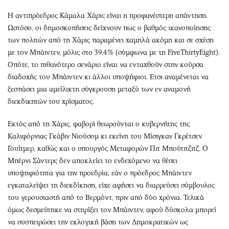
Η αντιπρόεδρος Κάμαλα Χάρις είναι η προφανέστερη απάντηση.
Ωστόσο, οι δημοσκοπήσεις δείχνουν πως ο βαθμός ικανοποίησης
των πολιτών από τη Χάρις παραμένει χαμηλά ακόμη και σε σχέση
με τον Μπάιντεν, μόλις στο 39,4% (σύμφωνα με τη FiveThirtyEight).
Οπότε, το πιθανότερο σενάριο είναι να ενταχθούν στην κούρσα
διαδοχής του Μπάιντεν κι άλλοι υποψήφιοι. Ετσι αναμένεται να
ξεσπάσει μια αμείλικτη σύγκρουση μεταξύ των εν αναμονή
διεκδικητών του χρίσματος.
Εκτός από τη Χάρις, φαβορί θεωρούνται ο κυβερνήτης της
Καλιφόρνιας Γκάβιν Νιούσομ κι εκείνη του Μίσιγκαν Γκρέτσεν
Γουίτμερ, καθώς και ο υπουργός Μεταφορών Πιτ Μπούτιτζιτζ. Ο
Μπέρνι Σάντερς δεν αποκλείει το ενδεχόμενο να θέσει
υποψηφιότητα για την προεδρία, εάν ο πρόεδρος Μπάιντεν
εγκαταλείψει τη διεκδίκηση, είχε αφήσει να διαρρεύσει σύμβουλος
του γερουσιαστή από το Βερμόντ, πριν από δύο χρόνια. Τελικά
όμως δεσμεύτηκε να στηρίξει τον Μπάιντεν, αφού δύσκολα μπορεί
να συσπειρώσει την εκλογική βάση των Δημοκρατικών ως