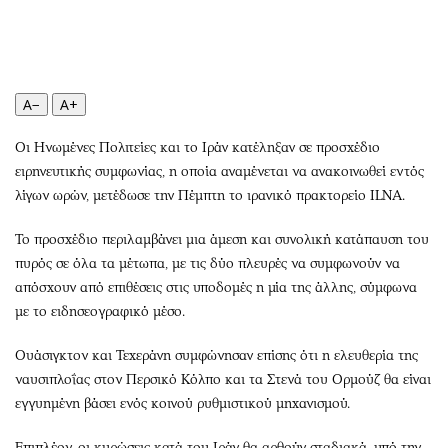
Περιβάλλον
Ταξίδια
Ελλάδα
Συνταγές
Κόσμος
Έξοδος
Παράξενα
Media
A−
A+
Πολιτισμός
Εκπομπές
Οι Ηνωμένες Πολιτείες και το Ιράν κατέληξαν σε προσχέδιο
Σινεμά
Wine routes
ειρηνευτικής συμφωνίας, η οποία αναμένεται να ανακοινωθεί εντός
Θέατρο-Χορός
Podcasts
λίγων ωρών, μετέδωσε την Πέμπτη το ιρανικό πρακτορείο ILNA.
Μουσική
Uncut
Εικαστικά
Προσφορές
Το προσχέδιο περιλαμβάνει μια άμεση και συνολική κατάπαυση του
πυρός σε όλα τα μέτωπα, με τις δύο πλευρές να συμφωνούν να
Βιβλίο
Προσωπικότητες στην ''Κ''
απόσχουν από επιθέσεις στις υποδομές η μία της άλλης, σύμφωνα
Χειρόγραφα
Επιστολές
με το ειδησεογραφικό μέσο.
Ουάσιγκτον και Τεχεράνη συμφώνησαν επίσης ότι η ελευθερία της
ναυσιπλοΐας στον Περσικό Κόλπο και τα Στενά του Ορμούζ θα είναι
εγγυημένη βάσει ενός κοινού ρυθμιστικού μηχανισμού.
Επιπλέον, οι κυρώσεις κατά του Ιράν θα αρθούν σταδιακά, υπό την