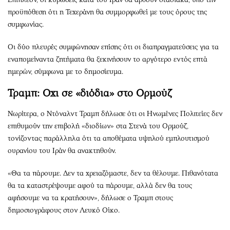
προϋπόθεση ότι η Τεχεράνη θα συμμορφωθεί με τους όρους της
συμφωνίας.
Οι δύο πλευρές συμφώνησαν επίσης ότι οι διαπραγματεύσεις για τα
εναπομείναντα ζητήματα θα ξεκινήσουν το αργότερο εντός επτά
ημερών, σύμφωνα με το δημοσίευμα.
Τραμπ: Οχι σε «διόδια» στο Ορμούζ
Νωρίτερα, ο Ντόναλντ Τραμπ δήλωσε ότι οι Ηνωμένες Πολιτείες δεν
επιθυμούν την επιβολή «διοδίων» στα Στενά του Ορμούζ,
τονίζοντας παράλληλα ότι τα αποθέματα υψηλού εμπλουτισμού
ουρανίου του Ιράν θα ανακτηθούν.
«Θα τα πάρουμε. Δεν τα χρειαζόμαστε, δεν τα θέλουμε. Πιθανότατα
θα τα καταστρέψουμε αφού τα πάρουμε, αλλά δεν θα τους
αφήσουμε να τα κρατήσουν», δήλωσε ο Τραμπ στους
δημοσιογράφους στον Λευκό Οίκο.