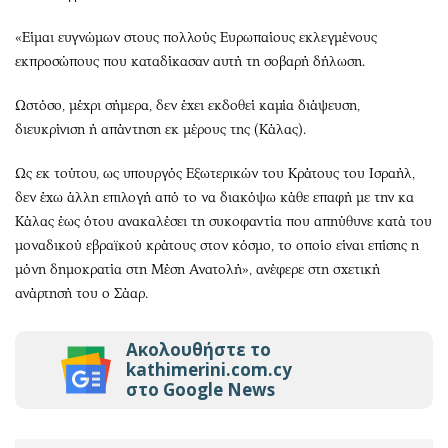
«Είμαι ευγνώμων στους πολλούς Ευρωπαίους εκλεγμένους
εκπροσώπους που καταδίκασαν αυτή τη σοβαρή δήλωση.
Ωστόσο, μέχρι σήμερα, δεν έχει εκδοθεί καμία διάψευση,
διευκρίνιση ή απάντηση εκ μέρους της (Κάλας).
Ως εκ τούτου, ως υπουργός Εξωτερικών του Κράτους του Ισραήλ,
δεν έχω άλλη επιλογή από το να διακόψω κάθε επαφή με την κα
Κάλας έως ότου ανακαλέσει τη συκοφαντία που απηύθυνε κατά του
μοναδικού εβραϊκού κράτους στον κόσμο, το οποίο είναι επίσης η
μόνη δημοκρατία στη Μέση Ανατολή», ανέφερε στη σχετική
ανάρτησή του ο Σάαρ.
Ακολουθήστε το
kathimerini.com.cy
στο Google News