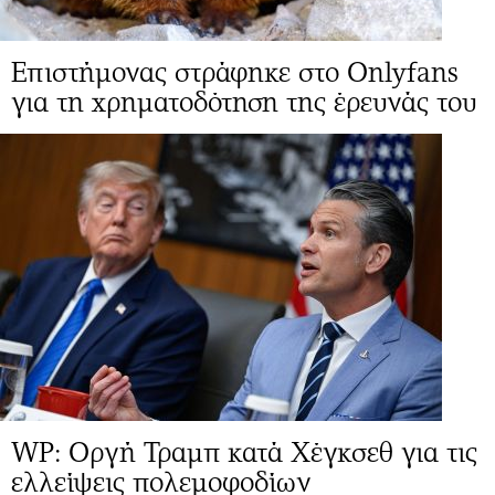
Επιστήμονας στράφηκε στο Onlyfans
για τη χρηματοδότηση της έρευνάς του
WP: Οργή Τραμπ κατά Χέγκσεθ για τις
ελλείψεις πολεμοφοδίων