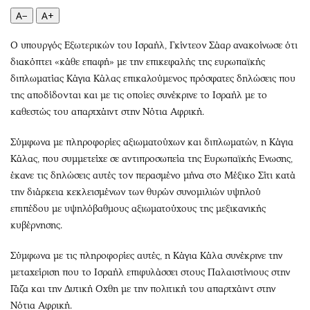
Περιβάλλον
Ταξίδια
A−
A+
Ελλάδα
Συνταγές
Κόσμος
Έξοδος
Ο υπουργός Εξωτερικών του Ισραήλ, Γκίντεον Σάαρ ανακοίνωσε ότι
διακόπτει «κάθε επαφή» με την επικεφαλής της ευρωπαϊκής
Παράξενα
Media
διπλωματίας Κάγια Κάλας επικαλούμενος πρόσφατες δηλώσεις που
Πολιτισμός
Εκπομπές
της αποδίδονται και με τις οποίες συνέκρινε το Ισραήλ με το
Σινεμά
Wine routes
καθεστώς του απαρτχάιντ στην Νότια Αφρική.
Θέατρο-Χορός
Podcasts
Σύμφωνα με πληροφορίες αξιωματούχων και διπλωματών, η Κάγια
Μουσική
Uncut
Κάλας, που συμμετείχε σε αντιπροσωπεία της Ευρωπαϊκής Ενωσης,
Εικαστικά
Προσφορές
έκανε τις δηλώσεις αυτές τον περασμένο μήνα στο Μέξικο Σίτι κατά
Βιβλίο
Προσωπικότητες στην ''Κ''
την διάρκεια κεκλεισμένων των θυρών συνομιλιών υψηλού
Χειρόγραφα
Επιστολές
επιπέδου με υψηλόβαθμους αξιωματούχους της μεξικανικής
κυβέρνησης.
Σύμφωνα με τις πληροφορίες αυτές, η Κάγια Κάλα συνέκρινε την
μεταχείριση που το Ισραήλ επιφυλάσσει στους Παλαιστίνιους στην
Γάζα και την Δυτική Οχθη με την πολιτική του απαρτχάιντ στην
Νότια Αφρική.