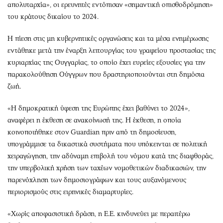
απολυταρχία», οι ερευνητές εντόπισαν «σημαντική οπισθοδρόμηση»
του κράτους δικαίου το 2024.
Η πίεση στις μη κυβερνητικές οργανώσεις και τα μέσα ενημέρωσης
εντάθηκε μετά την έναρξη λειτουργίας του γραφείου προστασίας της
κυριαρχίας της Ουγγαρίας, το οποίο έχει ευρείες εξουσίες για την
παρακολούθηση Ούγγρων που δραστηριοποιούνται στη δημόσια
ζωή.
«Η δημοκρατική ύφεση της Ευρώπης έχει βαθύνει το 2024»,
αναφέρει η έκθεση σε ανακοίνωσή της. Η έκθεση, η οποία
κοινοποιήθηκε στον Guardian πριν από τη δημοσίευση,
υπογράμμισε τα δικαστικά συστήματα που υπόκεινται σε πολιτική
χειραγώγηση, την αδύναμη επιβολή του νόμου κατά της διαφθοράς,
την υπερβολική χρήση των ταχέων νομοθετικών διαδικασιών, την
παρενόχληση των δημοσιογράφων και τους αυξανόμενους
περιορισμούς στις ειρηνικές διαμαρτυρίες.
«Χωρίς αποφασιστική δράση, η Ε.Ε. κινδυνεύει με περαιτέρω