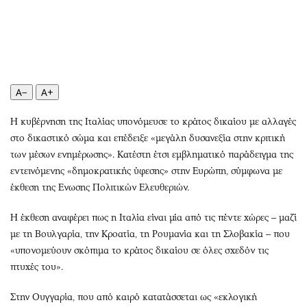
Περιβάλλον
Ταξίδια
Ελλάδα
Συνταγές
Κόσμος
Έξοδος
Παράξενα
Media
Πολιτισμός
Εκπομπές
A−
A+
Σινεμά
Wine routes
Η κυβέρνηση της Ιταλίας υπονόμευσε το κράτος δικαίου με αλλαγές
Θέατρο-Χορός
Podcasts
στο δικαστικό σώμα και επέδειξε «μεγάλη δυσανεξία στην κριτική
Μουσική
Uncut
των μέσων ενημέρωσης». Κατέστη έτσι εμβληματικό παράδειγμα της
Εικαστικά
Προσφορές
εντεινόμενης «δημοκρατικής ύφεσης» στην Ευρώπη, σύμφωνα με
Βιβλίο
Προσωπικότητες στην ''Κ''
έκθεση της Ενωσης Πολιτικών Ελευθεριών.
Χειρόγραφα
Επιστολές
Η έκθεση αναφέρει πως η Ιταλία είναι μία από τις πέντε χώρες – μαζί
με τη Βουλγαρία, την Κροατία, τη Ρουμανία και τη Σλοβακία – που
«υπονομεύουν σκόπιμα το κράτος δικαίου σε όλες σχεδόν τις
πτυχές του».
Στην Ουγγαρία, που από καιρό κατατάσσεται ως «εκλογική