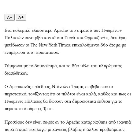
Περιβάλλον
Ταξίδια
Ελλάδα
Συνταγές
A−
A+
Κόσμος
Έξοδος
Παράξενα
Media
Ενα πολεμικό ελικόπτερο Apache του στρατού των Ηνωμένων
Πολιτισμός
Εκπομπές
Πολιτειών συνετρίβη κοντά στα Στενά του Ορμούζ χθες, Δευτέρα,
μετέδωσαν οι The New York Times, επικαλούμενοι δύο άτομα με
Σινεμά
Wine routes
ενημέρωση του περιστατικού.
Θέατρο-Χορός
Podcasts
Μουσική
Uncut
Σύμφωνα με το δημοσίευμα, και τα δύο μέλη του πληρώματος
Εικαστικά
Προσφορές
διασώθηκαν.
Βιβλίο
Προσωπικότητες στην ''Κ''
Ο Αμερικανός πρόεδρος, Ντόναλντ Τραμπ, επιβεβαίωσε το
Χειρόγραφα
Επιστολές
περιστατικό, τονίζοντας ότι οι πιλότοι είναι καλά, καθώς και πως οι
Ηνωμένες Πολιτείες θα δώσουν στη δημοσιότητα έκθεση για το
περιστατικό σήμερα, Τρίτη.
Προσώρας δεν είναι σαφές αν το Apache καταρρίφθηκε από ιρανικά
πυρά ή κατέπεσε λόγω μηχανικής βλάβης ή άλλου προβλήματος.