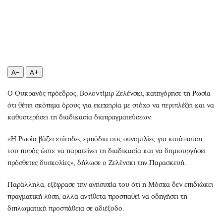
Περιβάλλον
Ταξίδια
Ελλάδα
Συνταγές
Κόσμος
Έξοδος
Παράξενα
Media
Πολιτισμός
Εκπομπές
A−
A+
Σινεμά
Wine routes
Θέατρο-Χορός
Podcasts
Ο Ουκρανός πρόεδρος, Βολοντίμιρ Ζελένσκι, κατηγόρησε τη Ρωσία
Μουσική
Uncut
ότι θέτει σκόπιμα όρους για εκεχειρία με στόχο να περιπλέξει και να
καθυστερήσει τη διαδικασία διαπραγματεύσεων.
Εικαστικά
Προσφορές
Βιβλίο
Προσωπικότητες στην ''Κ''
«Η Ρωσία βάζει επίτηδες εμπόδια στις συνομιλίες για κατάπαυση
Χειρόγραφα
Επιστολές
του πυρός ώστε να παρατείνει τη διαδικασία και να δημιουργήσει
πρόσθετες δυσκολίες», δήλωσε ο Ζελένσκι την Παρασκευή.
Παράλληλα, εξέφρασε την ανησυχία του ότι η Μόσχα δεν επιδιώκει
πραγματική λύση, αλλά αντίθετα προσπαθεί να οδηγήσει τη
διπλωματική προσπάθεια σε αδιέξοδο.