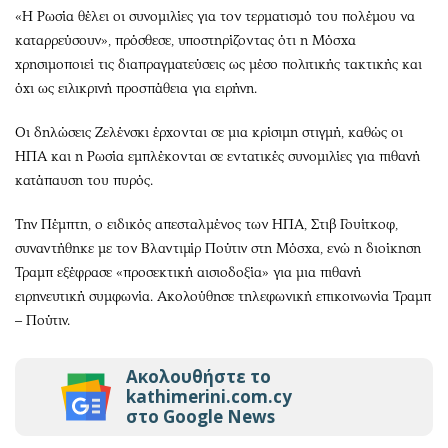
«Η Ρωσία θέλει οι συνομιλίες για τον τερματισμό του πολέμου να
καταρρεύσουν», πρόσθεσε, υποστηρίζοντας ότι η Μόσχα
χρησιμοποιεί τις διαπραγματεύσεις ως μέσο πολιτικής τακτικής και
όχι ως ειλικρινή προσπάθεια για ειρήνη.
Οι δηλώσεις Ζελένσκι έρχονται σε μια κρίσιμη στιγμή, καθώς οι
ΗΠΑ και η Ρωσία εμπλέκονται σε εντατικές συνομιλίες για πιθανή
κατάπαυση του πυρός.
Την Πέμπτη, ο ειδικός απεσταλμένος των ΗΠΑ, Στιβ Γουίτκοφ,
συναντήθηκε με τον Βλαντιμίρ Πούτιν στη Μόσχα, ενώ η διοίκηση
Τραμπ εξέφρασε «προσεκτική αισιοδοξία» για μια πιθανή
ειρηνευτική συμφωνία. Ακολούθησε τηλεφωνική επικοινωνία Τραμπ
– Πούτιν.
Ακολουθήστε το
kathimerini.com.cy
στο Google News