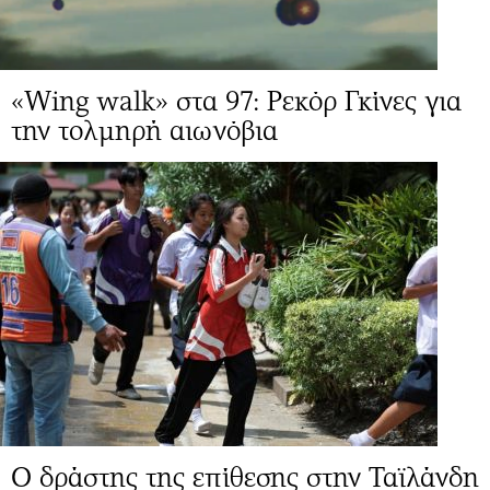
«Wing walk» στα 97: Ρεκόρ Γκίνες για
την τολμηρή αιωνόβια
Ο δράστης της επίθεσης στην Ταϊλάνδη