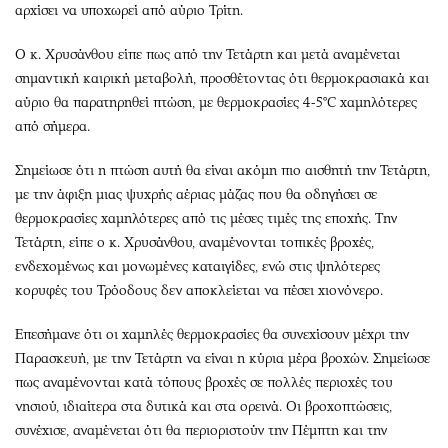
αρχίσει να υποχωρεί από αύριο Τρίτη.
Ο κ. Χρυσάνθου είπε πως από την Τετάρτη και μετά αναμένεται
σημαντική καιρική μεταβολή, προσθέτοντας ότι θερμοκρασιακά και
αύριο θα παρατηρηθεί πτώση, με θερμοκρασίες 4-5°C χαμηλότερες
από σήμερα.
Σημείωσε ότι η πτώση αυτή θα είναι ακόμη πιο αισθητή την Τετάρτη,
με την άφιξη μιας ψυχρής αέριας μάζας που θα οδηγήσει σε
θερμοκρασίες χαμηλότερες από τις μέσες τιμές της εποχής. Την
Τετάρτη, είπε ο κ. Χρυσάνθου, αναμένονται τοπικές βροχές,
ενδεχομένως και μονωμένες καταιγίδες, ενώ στις ψηλότερες
κορυφές του Τρόοδους δεν αποκλείεται να πέσει χιονόνερο.
Επεσήμανε ότι οι χαμηλές θερμοκρασίες θα συνεχίσουν μέχρι την
Παρασκευή, με την Τετάρτη να είναι η κύρια μέρα βροχών. Σημείωσε
πως αναμένονται κατά τόπους βροχές σε πολλές περιοχές του
νησιού, ιδιαίτερα στα δυτικά και στα ορεινά. Οι βροχοπτώσεις,
συνέχισε, αναμένεται ότι θα περιοριστούν την Πέμπτη και την