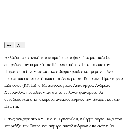
Περιβάλλον
Ταξίδια
Ελλάδα
Συνταγές
Κόσμος
Έξοδος
Παράξενα
Media
Πολιτισμός
Εκπομπές
Σινεμά
Wine routes
A−
A+
Θέατρο-Χορός
Podcasts
Αλλάζει το σκηνικό του καιρού, αφού ψυχρή αέρια μάζα θα
Μουσική
Uncut
επηρεάσει την περιοχή της Κύπρου από την Τετάρτη έως την
Εικαστικά
Προσφορές
Παρασκευή δίνοντας χαμηλές θερμοκρασίες και μεμονωμένες
Βιβλίο
Προσωπικότητες στην ''Κ''
βροχοπτώσεις, όπως δήλωσε τη Δευτέρα στο Κυπριακό Πρακτορείο
Ειδήσεων (ΚΥΠΕ), ο Μετεωρολογικός Λειτουργός, Ανδρέας
Χειρόγραφα
Επιστολές
Χρυσάνθου, προσθέτοντας ότι τα εν λόγω φαινόμενα θα
συνοδεύονται από ισχυρούς ανέμους κυρίως την Τετάρτη και την
Πέμπτη.
Όπως ανέφερε στο ΚΥΠΕ ο κ. Χρυσάνθου, η θερμή αέρια μάζα που
επηρεάζει την Κύπρο και σήμερα συνοδευόμενη από σκόνη θα