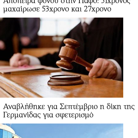
Απόπειρα φόνου στην Πάφο: 51χρονος
μαχαίρωσε 53χρονο και 27χρονο
Αναβλήθηκε για Σεπτέμβριο η δίκη της
Γερμανίδας για σφετερισμό