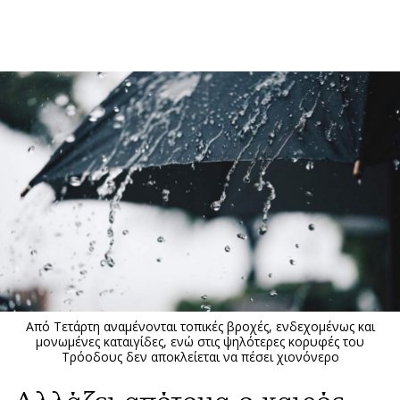
ΕΓΓΡΑΦΗ
ΕΙΣΟΔΟΣ
ΚΑΤΗΓΟΡΙΕΣ
ΣΥΝΔΕΣΗ
Κύπρος
Απόψεις
Παιδεία
Αρθρογραφία
Υγεία
The Hill
Πολιτική
Υγεία
Βουλευτικές 2026
Αγγελίες
Εκλογές 2024
Ενοικιάζονται
Από Τετάρτη αναμένονται τοπικές βροχές, ενδεχομένως και
Προεδρικές 2023
Πωλούνται
μονωμένες καταιγίδες, ενώ στις ψηλότερες κορυφές του
Τρόοδους δεν αποκλείεται να πέσει χιονόνερο
Δημοσκοπήσεις
Ζητούν εργασία
Διπλωματία
Θέσεις εργασίας