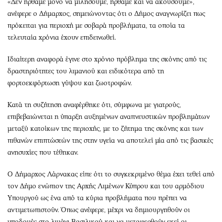
«Δεν ήρθαμε μόνο να μιλήσουμε, ήρθαμε και να ακούσουμε»,
ανέφερε ο Δήμαρχος, σημειώνοντας ότι ο Δήμος αναγνωρίζει πως
πρόκειται για περιοχή με σοβαρά προβλήματα, τα οποία τα
τελευταία χρόνια έχουν επιδεινωθεί.
Ιδιαίτερη αναφορά έγινε στο χρόνιο πρόβλημα της σκόνης από τις
δραστηριότητες του λιμανιού και ειδικότερα από τη
φορτοεκφόρτωση γύψου και ζωοτροφών.
Κατά τη συζήτηση αναφέρθηκε ότι, σύμφωνα με γιατρούς,
επιβεβαιώνεται η ύπαρξη αυξημένων αναπνευστικών προβλημάτων
μεταξύ κατοίκων της περιοχής, με το ζήτημα της σκόνης και των
πιθανών επιπτώσεών της στην υγεία να αποτελεί μία από τις βασικές
ανησυχίες που τέθηκαν.
Ο Δήμαρχος Λάρνακας είπε ότι το συγκεκριμένο θέμα έχει τεθεί από
τον Δήμο ενώπιον της Αρχής Λιμένων Κύπρου και του αρμόδιου
Υπουργού ως ένα από τα κύρια προβλήματα που πρέπει να
αντιμετωπιστούν. Όπως ανέφερε, μέχρι να δημιουργηθούν οι
υποδομές στο λιμάνι Βασιλικού και να μεταφερθούν εκεί οι