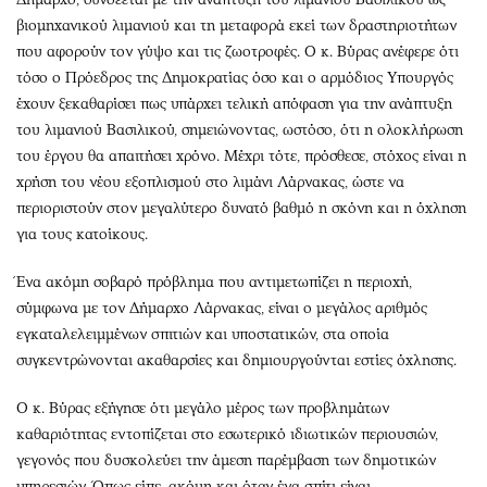
βιομηχανικού λιμανιού και τη μεταφορά εκεί των δραστηριοτήτων
που αφορούν τον γύψο και τις ζωοτροφές. Ο κ. Βύρας ανέφερε ότι
τόσο ο Πρόεδρος της Δημοκρατίας όσο και ο αρμόδιος Υπουργός
έχουν ξεκαθαρίσει πως υπάρχει τελική απόφαση για την ανάπτυξη
του λιμανιού Βασιλικού, σημειώνοντας, ωστόσο, ότι η ολοκλήρωση
του έργου θα απαιτήσει χρόνο. Μέχρι τότε, πρόσθεσε, στόχος είναι η
χρήση του νέου εξοπλισμού στο λιμάνι Λάρνακας, ώστε να
περιοριστούν στον μεγαλύτερο δυνατό βαθμό η σκόνη και η όχληση
για τους κατοίκους.
Ένα ακόμη σοβαρό πρόβλημα που αντιμετωπίζει η περιοχή,
σύμφωνα με τον Δήμαρχο Λάρνακας, είναι ο μεγάλος αριθμός
εγκαταλελειμμένων σπιτιών και υποστατικών, στα οποία
συγκεντρώνονται ακαθαρσίες και δημιουργούνται εστίες όχλησης.
Ο κ. Βύρας εξήγησε ότι μεγάλο μέρος των προβλημάτων
καθαριότητας εντοπίζεται στο εσωτερικό ιδιωτικών περιουσιών,
γεγονός που δυσκολεύει την άμεση παρέμβαση των δημοτικών
υπηρεσιών. Όπως είπε, ακόμη και όταν ένα σπίτι είναι