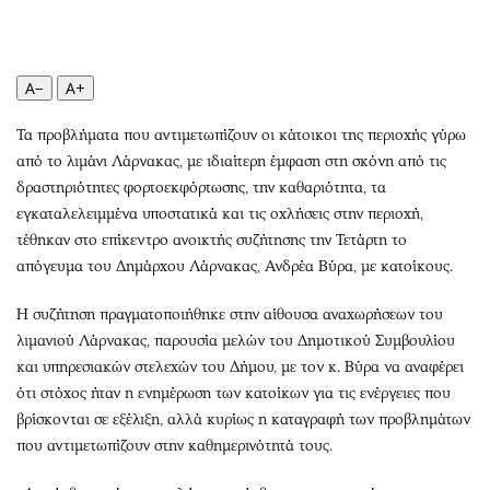
Περιβάλλον
Ταξίδια
Ελλάδα
Συνταγές
Κόσμος
Έξοδος
A−
A+
Παράξενα
Media
Πολιτισμός
Εκπομπές
Τα προβλήματα που αντιμετωπίζουν οι κάτοικοι της περιοχής γύρω
από το λιμάνι Λάρνακας, με ιδιαίτερη έμφαση στη σκόνη από τις
Σινεμά
Wine routes
δραστηριότητες φορτοεκφόρτωσης, την καθαριότητα, τα
Θέατρο-Χορός
Podcasts
εγκαταλελειμμένα υποστατικά και τις οχλήσεις στην περιοχή,
Μουσική
Uncut
τέθηκαν στο επίκεντρο ανοικτής συζήτησης την Τετάρτη το
Εικαστικά
Προσφορές
απόγευμα του Δημάρχου Λάρνακας, Ανδρέα Βύρα, με κατοίκους.
Βιβλίο
Προσωπικότητες στην ''Κ''
Η συζήτηση πραγματοποιήθηκε στην αίθουσα αναχωρήσεων του
Χειρόγραφα
Επιστολές
λιμανιού Λάρνακας, παρουσία μελών του Δημοτικού Συμβουλίου
και υπηρεσιακών στελεχών του Δήμου, με τον κ. Βύρα να αναφέρει
ότι στόχος ήταν η ενημέρωση των κατοίκων για τις ενέργειες που
βρίσκονται σε εξέλιξη, αλλά κυρίως η καταγραφή των προβλημάτων
που αντιμετωπίζουν στην καθημερινότητά τους.