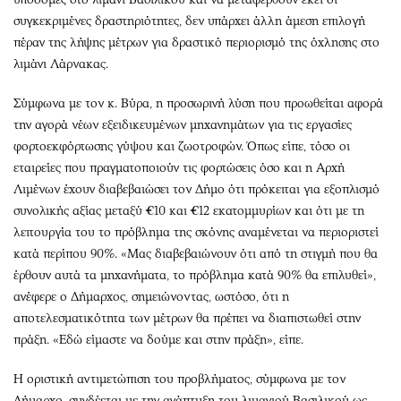
συγκεκριμένες δραστηριότητες, δεν υπάρχει άλλη άμεση επιλογή
πέραν της λήψης μέτρων για δραστικό περιορισμό της όχλησης στο
λιμάνι Λάρνακας.
Σύμφωνα με τον κ. Βύρα, η προσωρινή λύση που προωθείται αφορά
την αγορά νέων εξειδικευμένων μηχανημάτων για τις εργασίες
φορτοεκφόρτωσης γύψου και ζωοτροφών. Όπως είπε, τόσο οι
εταιρείες που πραγματοποιούν τις φορτώσεις όσο και η Αρχή
Λιμένων έχουν διαβεβαιώσει τον Δήμο ότι πρόκειται για εξοπλισμό
συνολικής αξίας μεταξύ €10 και €12 εκατομμυρίων και ότι με τη
λειτουργία του το πρόβλημα της σκόνης αναμένεται να περιοριστεί
κατά περίπου 90%. «Μας διαβεβαιώνουν ότι από τη στιγμή που θα
έρθουν αυτά τα μηχανήματα, το πρόβλημα κατά 90% θα επιλυθεί»,
ανέφερε ο Δήμαρχος, σημειώνοντας, ωστόσο, ότι η
αποτελεσματικότητα των μέτρων θα πρέπει να διαπιστωθεί στην
πράξη. «Εδώ είμαστε να δούμε και στην πράξη», είπε.
Η οριστική αντιμετώπιση του προβλήματος, σύμφωνα με τον
Δήμαρχο, συνδέεται με την ανάπτυξη του λιμανιού Βασιλικού ως