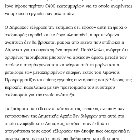
έργο ύψους περίπου €400 εκατομμυρίων, για το οποίο αναμένεται
να αρχίσει η εργασία των μελετητών.
Ο Δήμαρχος εξέφρασε την εκτίμηση ότι, εφόσον αυτή τη φορά ο
σχεδιασμός τηρηθεί και το έργο υλοποιηθεί, η προτεινόμενη
ανάπτυξη δεν θα βρίσκεται μακριά από εκείνο που επιδιώκει η
Λάρνακα για τη συγκεκριμένη περιοχή. Παράλληλα, ανέφερε ότι
ορισμένες παρεμβάσεις μπορούν να αρχίσουν άμεσα, μεταξύ των
οποίων η απομάκρυνση του καρνάγιου από τη μαρίνα και η
μεταφορά των μεταχειρισμένων σκαφών εκτός του λιμανιού.
Προγραμματίζονται επίσης εργασίες συντήρησης και βελτίωσης της
περιοχής, παράλληλα με την προετοιμασία του ευρύτερου
σχεδιασμού για την ενιαία ανάπτυξη.
Τα ζητήματα που έθεσαν οι κάτοικοι της περιοχής ενώπιον των
εκπροσώπων της Δημοτικής Αρχής δεν διέφεραν από αυτά στα
οποία αναφέρθηκε ο Δήμαρχος, ωστόσο, ήταν έκδηλη η
απογοήτευση τους αφού εξέφρασαν την άποψη πως διαχρονικά η
συγκεκριμένη περιοχή υπήρξε υποβαθμισμένη και αδικημένη.