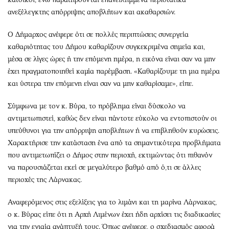
ανεξέλεγκτης απόρριψης αποβλήτων και ακαθαρσιών.
Ο Δήμαρχος ανέφερε ότι σε πολλές περιπτώσεις συνεργεία
καθαριότητας του Δήμου καθαρίζουν συγκεκριμένα σημεία και,
μέσα σε λίγες ώρες ή την επόμενη ημέρα, η εικόνα είναι σαν να μην
έχει πραγματοποιηθεί καμία παρέμβαση. «Καθαρίζουμε τη μια ημέρα
και ύστερα την επόμενη είναι σαν να μην καθαρίσαμε», είπε.
Σύμφωνα με τον κ. Βύρα, το πρόβλημα είναι δύσκολο να
αντιμετωπιστεί, καθώς δεν είναι πάντοτε εύκολο να εντοπιστούν οι
υπεύθυνοι για την απόρριψη αποβλήτων ή να επιβληθούν κυρώσεις.
Χαρακτήρισε την κατάσταση ένα από τα σημαντικότερα προβλήματα
που αντιμετωπίζει ο Δήμος στην περιοχή, εκτιμώντας ότι πιθανόν
να παρουσιάζεται εκεί σε μεγαλύτερο βαθμό από ό,τι σε άλλες
περιοχές της Λάρνακας.
Αναφερόμενος στις εξελίξεις για το λιμάνι και τη μαρίνα Λάρνακας,
ο κ. Βύρας είπε ότι η Αρχή Λιμένων έχει ήδη αρχίσει τις διαδικασίες
για την ενιαία ανάπτυξή τους. Όπως ανέφερε, ο σχεδιασμός αφορά