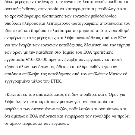
δέκα μέρες πριν την έναρξη των εργασιών, λεπτομερούς σχεδίου και
σχετικής έκθεσης, στην οποία να καταγράφεται η μεθοδολογία και
το χρονοδιάγραμμα υλοποίησης των εργασιών μεθοδολογίας,
υποβολή πλήρους και λεπτομερούς φωτογραφικής αποτύπωσης του
ιδιωτικού και δημόσιου πλακόστρωτου μπροστά από την οικοδομή,
ενημέρωση, τρεις μέρες πριν, και λήψη συγκατάθεσης από τον ΕΟΑ
για την έναρξη των εργασιών κατεδάφισης, δέσμευση για την τήρηση
των όρων με την κατάθεση στο Ταμείο του ΕΟΑ τραπεζικής
εγγυητικής €40.000,00 πριν την έναρξη των εργασιών και πιστή
τήρηση όλων των όρων της άδειας και πλήρη ευθύνη για την
επιτόπου επίβλεψη της κατεδάφισης από τον επιβλέπων Μηχανικό,
εγγεγραμμένο μέλος του ΕΤΕΚ.
«Κρίνεται εκ του αποτελέσματος ότι δεν τηρήθηκε και ο Όρος για
λήψη όλων των απαραίτητων μέτρων για την προστασία και
ασφάλεια των διερχομένων πεζών, ποδηλατών και οχημάτων» και
ότι αμέσως ο ΕΟΑ ενήργησε και ενημέρωσε τον εργολάβο να προβεί
σε άμεσο τερματισμό των εργασιών.