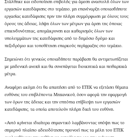
Στάλθηκε και ειδοποίηση επιβολής για άμεση αναστολή όλων των
εργασιών κατεδάφισης στο τεμάχιο, μη επανέναρξη οποιασδήποτε
εργασίας κατεδάφισης πριν την πλήρη συμμόρφωση με όλους τους
όρους της άδειας, λήψη όλων των μέτρων για άρση της όποιας
επικινδυνότητας, απομάκρυνση και καθαρισμός όλων των
υπολειμμάτων της κατεδάφισης από το δημόσιο δρόμο και
πεζοδρόμιο και τοποθέτηση επαρκούς περίφραξης στο τεμάχιο.
Σημειώνει ότι γενικώς οποιαδήποτε παράβαση θα αντιμετωπίζεται
με μηδενική ανοχή και θα συνεπάγεται διοικητικά και πειθαρχικά
μέτρα.
Αναφέρει ακόμη ότι θα απαιτήσει από το ΕΤΕΚ να εξετάσει θέματα
ευθύνης του επιβλέποντα Μηχανικού, όσον αφορά την εφαρμογή
των όρων της άδειας και την επιτόπια επίβλεψη των εργασιών
κατεδάφισης, τα οποία αποτελούν πλήρη δική του ευθύνη.
«Αυτό κρίνεται ιδιαίτερα σημαντικό λαμβάνοντας υπόψη πως το
σημερινό πλαίσιο αδειοδότησης προνοεί πως τα μέλη του ΕΤΕΚ