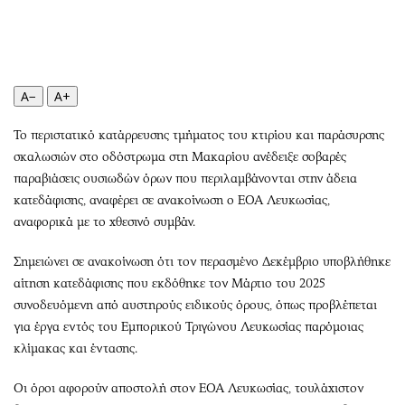
Περιβάλλον
Ταξίδια
Ελλάδα
Συνταγές
Κόσμος
Έξοδος
Παράξενα
Media
A−
A+
Πολιτισμός
Εκπομπές
Το περιστατικό κατάρρευσης τμήματος του κτιρίου και παράσυρσης
Σινεμά
Wine routes
σκαλωσιών στο οδόστρωμα στη Μακαρίου ανέδειξε σοβαρές
Θέατρο-Χορός
Podcasts
παραβιάσεις ουσιωδών όρων που περιλαμβάνονται στην άδεια
Μουσική
Uncut
κατεδάφισης, αναφέρει σε ανακοίνωση ο ΕΟΑ Λευκωσίας,
Εικαστικά
Προσφορές
αναφορικά με το χθεσινό συμβάν.
Βιβλίο
Προσωπικότητες στην ''Κ''
Σημειώνει σε ανακοίνωση ότι τον περασμένο Δεκέμβριο υποβλήθηκε
Χειρόγραφα
Επιστολές
αίτηση κατεδάφισης που εκδόθηκε τον Μάρτιο του 2025
συνοδευόμενη από αυστηρούς ειδικούς όρους, όπως προβλέπεται
για έργα εντός του Εμπορικού Τριγώνου Λευκωσίας παρόμοιας
κλίμακας και έντασης.
Οι όροι αφορούν αποστολή στον ΕΟΑ Λευκωσίας, τουλάχιστον