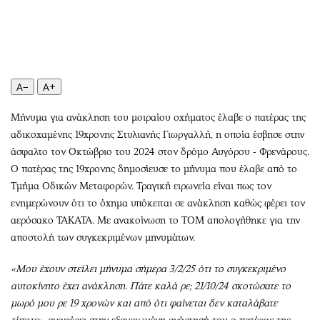
Περιβάλλον
Ταξίδια
Ελλάδα
Συνταγές
Κόσμος
Έξοδος
Παράξενα
Media
A−
A+
Πολιτισμός
Εκπομπές
Σινεμά
Wine routes
Μήνυμα για ανάκληση του μοιραίου οχήματος έλαβε ο πατέρας της
Θέατρο-Χορός
Podcasts
αδικοχαμένης 19χρονης Στυλιανής Γιωργαλλή, η οποία έσβησε στην
Μουσική
Uncut
άσφαλτο τον Οκτώβριο του 2024 στον δρόμο Αυγόρου - Φρενάρους.
Ο πατέρας της 19χρονης δημοσίευσε το μήνυμα που έλαβε από το
Εικαστικά
Προσφορές
Τμήμα Οδικών Μεταφορών. Τραγική ειρωνεία είναι πως τον
Βιβλίο
Προσωπικότητες στην ''Κ''
ενημερώνουν ότι το όχημα υπόκειται σε ανάκληση καθώς φέρει τον
Χειρόγραφα
Επιστολές
αερόσακο ΤΑΚΑΤΑ. Με ανακοίνωση το ΤΟΜ απολογήθηκε για την
αποστολή των συγκεκριμένων μηνυμάτων.
«Μου έχουν στείλει μήνυμα σήμερα 3/2/25 ότι το συγκεκριμένο
αυτοκίνητο έχει ανάκληση. Πάτε καλά ρε; 21/10/24 σκοτώσατε το
μωρό μου ρε 19 χρονών και από ότι φαίνεται δεν καταλάβατε