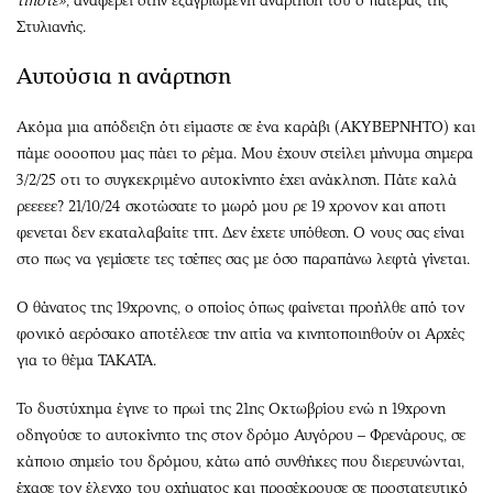
τίποτε»
, αναφέρει στην εξαγριωμένη ανάρτησή του ο πατέρας της
Στυλιανής.
Αυτούσια η ανάρτηση
Ακόμα μια απόδειξη ότι είμαστε σε ένα καράβι (ΑΚΥΒΈΡΝΗΤΟ) και
πάμε οοοοπου μας πάει το ρέμα. Μου έχουν στείλει μήνυμα σημερα
3/2/25 οτι το συγκεκριμένο αυτοκίνητο έχει ανάκληση. Πάτε καλά
ρεεεεε? 21/10/24 σκοτώσατε το μωρό μου ρε 19 χρονον και αποτι
φενεται δεν εκαταλαβαίτε τπτ. Δεν έχετε υπόθεση. Ο νους σας είναι
στο πως να γεμίσετε τες τσέπες σας με όσο παραπάνω λεφτά γίνεται.
Ο θάνατος της 19χρονης, ο οποίος όπως φαίνεται προήλθε από τον
φονικό αερόσακο αποτέλεσε την αιτία να κινητοποιηθούν οι Αρχές
για το θέμα ΤΑΚΑΤΑ.
Το δυστύχημα έγινε το πρωί της 21ης Οκτωβρίου ενώ η 19χρονη
οδηγούσε το αυτοκίνητο της στον δρόμο Αυγόρου – Φρενάρους, σε
κάποιο σημείο του δρόμου, κάτω από συνθήκες που διερευνώνται,
έχασε τον έλεγχο του οχήματος και προσέκρουσε σε προστατευτικό