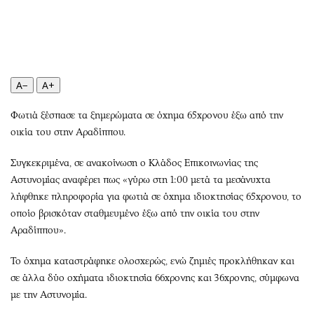
Περιβάλλον
Ταξίδια
Ελλάδα
Συνταγές
Κόσμος
Έξοδος
Παράξενα
Media
A−
A+
Πολιτισμός
Εκπομπές
Σινεμά
Wine routes
Φωτιά ξέσπασε τα ξημερώματα σε όχημα 65χρονου έξω από την
Θέατρο-Χορός
Podcasts
οικία του στην Αραδίππου.
Μουσική
Uncut
Συγκεκριμένα, σε ανακοίνωση ο Κλάδος Επικοινωνίας της
Εικαστικά
Προσφορές
Αστυνομίας αναφέρει πως «γύρω στη 1:00 μετά τα μεσάνυχτα
Βιβλίο
Προσωπικότητες στην ''Κ''
λήφθηκε πληροφορία για φωτιά σε όχημα ιδιοκτησίας 65χρονου, το
Χειρόγραφα
Επιστολές
οποίο βρισκόταν σταθμευμένο έξω από την οικία του στην
Αραδίππου».
Το όχημα καταστράφηκε ολοσχερώς, ενώ ζημιές προκλήθηκαν και
σε άλλα δύο οχήματα ιδιοκτησία 66χρονης και 36χρονης, σύμφωνα
με την Αστυνομία.