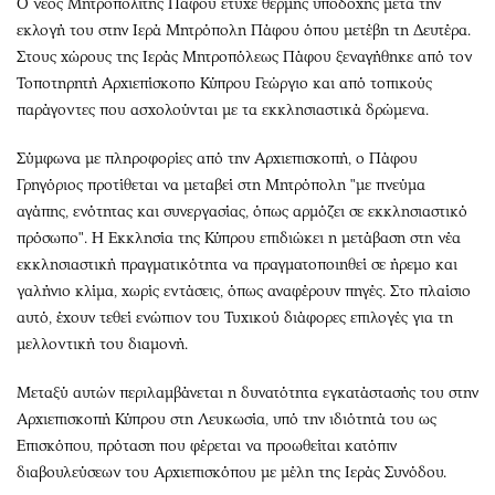
Ο νέος Μητροπολίτης Πάφου έτυχε θερμής υποδοχής μετά την
εκλογή του στην Ιερά Μητρόπολη Πάφου όπου μετέβη τη Δευτέρα.
Στους χώρους της Ιεράς Μητροπόλεως Πάφου ξεναγήθηκε από τον
Τοποτηρητή Αρχιεπίσκοπο Κύπρου Γεώργιο και από τοπικούς
παράγοντες που ασχολούνται με τα εκκλησιαστικά δρώμενα.
Σύμφωνα με πληροφορίες από την Αρχιεπισκοπή, ο Πάφου
Γρηγόριος προτίθεται να μεταβεί στη Μητρόπολη "με πνεύμα
αγάπης, ενότητας και συνεργασίας, όπως αρμόζει σε εκκλησιαστικό
πρόσωπο". Η Εκκλησία της Κύπρου επιδιώκει η μετάβαση στη νέα
εκκλησιαστική πραγματικότητα να πραγματοποιηθεί σε ήρεμο και
γαλήνιο κλίμα, χωρίς εντάσεις, όπως αναφέρουν πηγές. Στο πλαίσιο
αυτό, έχουν τεθεί ενώπιον του Τυχικού διάφορες επιλογές για τη
μελλοντική του διαμονή.
Μεταξύ αυτών περιλαμβάνεται η δυνατότητα εγκατάστασής του στην
Αρχιεπισκοπή Κύπρου στη Λευκωσία, υπό την ιδιότητά του ως
Επισκόπου, πρόταση που φέρεται να προωθείται κατόπιν
διαβουλεύσεων του Αρχιεπισκόπου με μέλη της Ιεράς Συνόδου.