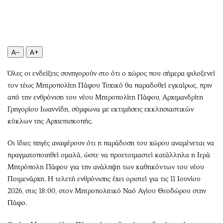
Περιβάλλον
Ταξίδια
Ελλάδα
Συνταγές
Κόσμος
Έξοδος
Παράξενα
Media
A−
A+
Πολιτισμός
Εκπομπές
Όλες οι ενδείξεις συνηγορούν στο ότι ο χώρος που σήμερα φιλοξενεί
Σινεμά
Wine routes
τον τέως Μητροπολίτη Πάφου Τυχικό θα παραδοθεί εγκαίρως, πριν
Θέατρο-Χορός
Podcasts
από την ενθρόνιση του νέου Μητροπολίτη Πάφου, Αρχιμανδρίτη
Μουσική
Uncut
Γρηγορίου Ιωαννίδη, σύμφωνα με εκτιμήσεις εκκλησιαστικών
Εικαστικά
Προσφορές
κύκλων της Αρχιεπισκοπής.
Βιβλίο
Προσωπικότητες στην ''Κ''
Οι ίδιες πηγές αναφέρουν ότι η παράδοση του χώρου αναμένεται να
Χειρόγραφα
Επιστολές
πραγματοποιηθεί ομαλά, ώστε να προετοιμαστεί κατάλληλα η Ιερά
Μητρόπολη Πάφου για την ανάληψη των καθηκόντων του νέου
Ποιμενάρχη. Η τελετή ενθρόνισης έχει οριστεί για τις 11 Ιουνίου
2026, στις 18:00, στον Μητροπολιτικό Ναό Αγίου Θεοδώρου στην
Πάφο.