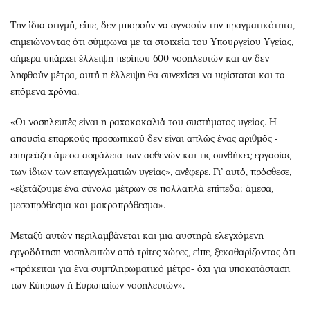
Την ίδια στιγμή, είπε, δεν μπορούν να αγνοούν την πραγματικότητα,
σημειώνοντας ότι σύμφωνα με τα στοιχεία του Υπουργείου Υγείας,
σήμερα υπάρχει έλλειψη περίπου 600 νοσηλευτών και αν δεν
ληφθούν μέτρα, αυτή η έλλειψη θα συνεχίσει να υφίσταται και τα
επόμενα χρόνια.
«Οι νοσηλευτές είναι η ραχοκοκαλιά του συστήματος υγείας. Η
απουσία επαρκούς προσωπικού δεν είναι απλώς ένας αριθμός -
επηρεάζει άμεσα ασφάλεια των ασθενών και τις συνθήκες εργασίας
των ίδιων των επαγγελματιών υγείας», ανέφερε. Γι’ αυτό, πρόσθεσε,
«εξετάζουμε ένα σύνολο μέτρων σε πολλαπλά επίπεδα: άμεσα,
μεσοπρόθεσμα και μακροπρόθεσμα».
Μεταξύ αυτών περιλαμβάνεται και μια αυστηρά ελεγχόμενη
εργοδότηση νοσηλευτών από τρίτες χώρες, είπε, ξεκαθαρίζοντας ότι
«πρόκειται για ένα συμπληρωματικό μέτρο- όχι για υποκατάσταση
των Κύπριων ή Ευρωπαίων νοσηλευτών».