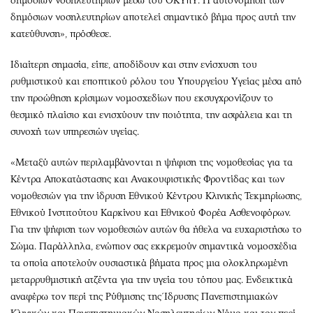
δημόσιων νοσηλευτηρίων μέσω του ΟΚΥπΥ. Η αυτονόμηση των
δημόσιων νοσηλευτηρίων αποτελεί σημαντικό βήμα προς αυτή την
κατεύθυνση», πρόσθεσε.
Ιδιαίτερη σημασία, είπε, αποδίδουν και στην ενίσχυση του
ρυθμιστικού και εποπτικού ρόλου του Υπουργείου Υγείας μέσα από
την προώθηση κρίσιμων νομοσχεδίων που εκσυγχρονίζουν το
θεσμικό πλαίσιο και ενισχύουν την ποιότητα, την ασφάλεια και τη
συνοχή των υπηρεσιών υγείας.
«Μεταξύ αυτών περιλαμβάνονται η ψήφιση της νομοθεσίας για τα
Κέντρα Αποκατάστασης και Ανακουφιστικής Φροντίδας και των
νομοθεσιών για την ίδρυση Εθνικού Κέντρου Κλινικής Τεκμηρίωσης,
Εθνικού Ινστιτούτου Καρκίνου και Εθνικού Φορέα Ασθενοφόρων.
Για την ψήφιση των νομοθεσιών αυτών θα ήθελα να ευχαριστήσω το
Σώμα. Παράλληλα, ενώπιον σας εκκρεμούν σημαντικά νομοσχέδια
τα οποία αποτελούν ουσιαστικά βήματα προς μια ολοκληρωμένη
μεταρρυθμιστική ατζέντα για την υγεία του τόπου μας. Ενδεικτικά
αναφέρω τον περί της Ρύθμισης της Ίδρυσης Πανεπιστημιακών