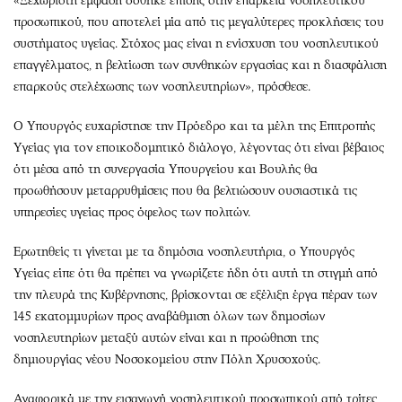
«Ξεχωριστή έμφαση δόθηκε επίσης στην επάρκεια νοσηλευτικού
προσωπικού, που αποτελεί μία από τις μεγαλύτερες προκλήσεις του
συστήματος υγείας. Στόχος μας είναι η ενίσχυση του νοσηλευτικού
επαγγέλματος, η βελτίωση των συνθηκών εργασίας και η διασφάλιση
επαρκούς στελέχωσης των νοσηλευτηρίων», πρόσθεσε.
Ο Υπουργός ευχαρίστησε την Πρόεδρο και τα μέλη της Επιτροπής
Υγείας για τον εποικοδομητικό διάλογο, λέγοντας ότι είναι βέβαιος
ότι μέσα από τη συνεργασία Υπουργείου και Βουλής θα
προωθήσουν μεταρρυθμίσεις που θα βελτιώσουν ουσιαστικά τις
υπηρεσίες υγείας προς όφελος των πολιτών.
Ερωτηθείς τι γίνεται με τα δημόσια νοσηλευτήρια, ο Υπουργός
Υγείας είπε ότι θα πρέπει να γνωρίζετε ήδη ότι αυτή τη στιγμή από
την πλευρά της Κυβέρνησης, βρίσκονται σε εξέλιξη έργα πέραν των
145 εκατομμυρίων προς αναβάθμιση όλων των δημοσίων
νοσηλευτηρίων μεταξύ αυτών είναι και η προώθηση της
δημιουργίας νέου Νοσοκομείου στην Πόλη Χρυσοχούς.
Αναφορικά με την εισαγωγή νοσηλευτικού προσωπικού από τρίτες