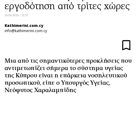
εργοδότηση από τρίτες χώρες
Αθλητισμός
Geek
Κύπρος
Νέα
26.06.2026 | 12:35
Ελλάδα
Κινητά-tablets
Kathimerini.com.cy
info@kathimerini.com.cy
Διεθνή
Social
Κληρώσεις Allwyn
Αυτοκίνηση
Οικονομική
Αφιερώματα
Οικονομία
Πολιτική
Μια από τις σημαντικότερες προκλήσεις που
αντιμετωπίζει σήμερα το σύστημα υγείας
Real Estate
Οικονομία
της Κύπρου είναι η επάρκεια νοσηλευτικού
Επιχειρήσεις
Γενικά
προσωπικού, είπε ο Υπουργός Υγείας,
Αγορές
Αναδρομές
Νεόφυτος Χαραλαμπίδης
Money Review
Πρόσωπα
AstroBank Properties
Περιβάλλον
Trends
Good Life
Ενέργεια
Γυναίκα
Ναυτιλία
Showbiz