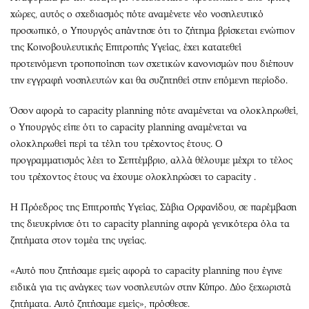
χώρες, αυτός ο σχεδιασμός πότε αναμένετε νέο νοσηλευτικό
προσωπικό, ο Υπουργός απάντησε ότι το ζήτημα βρίσκεται ενώπιον
της Κοινοβουλευτικής Επιτροπής Υγείας, έχει κατατεθεί
προτεινόμενη τροποποίηση των σχετικών κανονισμών που διέπουν
την εγγραφή νοσηλευτών και θα συζητηθεί στην επόμενη περίοδο.
Όσον αφορά το capacity planning πότε αναμένεται να ολοκληρωθεί,
ο Υπουργός είπε ότι το capacity planning αναμένεται να
ολοκληρωθεί περί τα τέλη του τρέχοντος έτους. Ο
προγραμματισμός λέει το Σεπτέμβριο, αλλά θέλουμε μέχρι το τέλος
του τρέχοντος έτους να έχουμε ολοκληρώσει το capacity .
Η Πρόεδρος της Επιτροπής Υγείας, Σάβια Ορφανίδου, σε παρέμβαση
της διευκρίνισε ότι το capacity planning αφορά γενικότερα όλα τα
ζητήματα στον τομέα της υγείας.
«Αυτό που ζητήσαμε εμείς αφορά το capacity planning που έγινε
ειδικά για τις ανάγκες των νοσηλευτών στην Κύπρο. Δύο ξεχωριστά
ζητήματα. Αυτό ζητήσαμε εμείς», πρόσθεσε.