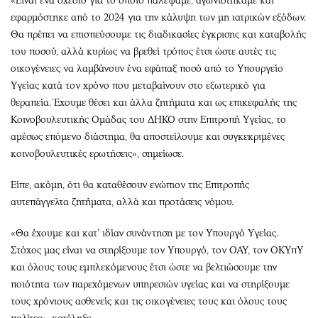
«Είναι ένα σχέδιο για το οποίο παλέψαμε, αγωνιστήκαμε και
εφαρμόστηκε από το 2024 για την κάλυψη των μη ιατρικών εξόδων.
Θα πρέπει να επισπεύσουμε τις διαδικασίες έγκρισης και καταβολής
του ποσού, αλλά κυρίως να βρεθεί τρόπος έτσι ώστε αυτές τις
οικογένειες να λαμβάνουν ένα εφάπαξ ποσό από το Υπουργείο
Υγείας κατά τον χρόνο που μεταβαίνουν στο εξωτερικό για
θεραπεία. Έχουμε θέσει και άλλα ζητήματα και ως επικεφαλής της
Κοινοβουλευτικής Ομάδας του ΔΗΚΟ στην Επιτροπή Υγείας, το
αμέσως επόμενο διάστημα, θα αποστείλουμε και συγκεκριμένες
κοινοβουλευτικές ερωτήσεις», σημείωσε.
Είπε, ακόμη, ότι θα καταθέσουν ενώπιον της Επιτροπής
αυτεπάγγελτα ζητήματα, αλλά και προτάσεις νόμου.
«Θα έχουμε και κατ’ ιδίαν συνάντηση με τον Υπουργό Υγείας.
Στόχος μας είναι να στηρίξουμε τον Υπουργό, τον ΟΑΥ, τον ΟΚΥπΥ
και όλους τους εμπλεκόμενους έτσι ώστε να βελτιώσουμε την
ποιότητα των παρεχόμενων υπηρεσιών υγείας και να στηρίξουμε
τους χρόνιους ασθενείς και τις οικογένειες τους και όλους τους