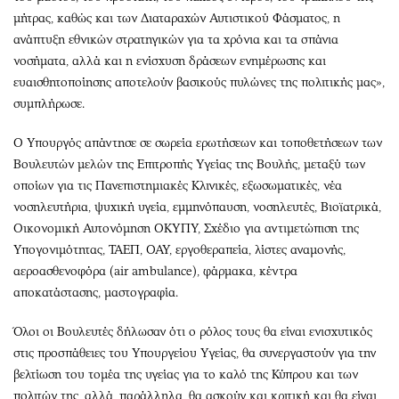
μήτρας, καθώς και των Διαταραχών Αυτιστικού Φάσματος, η
ανάπτυξη εθνικών στρατηγικών για τα χρόνια και τα σπάνια
νοσήματα, αλλά και η ενίσχυση δράσεων ενημέρωσης και
ευαισθητοποίησης αποτελούν βασικούς πυλώνες της πολιτικής μας»,
συμπλήρωσε.
Ο Υπουργός απάντησε σε σωρεία ερωτήσεων και τοποθετήσεων των
Βουλευτών μελών της Επιτροπής Υγείας της Βουλής, μεταξύ των
οποίων για τις Πανεπιστημιακές Κλινικές, εξωσωματικές, νέα
νοσηλευτήρια, ψυχική υγεία, εμμηνόπαυση, νοσηλευτές, Βιοϊατρικά,
Οικονομική Αυτονόμηση ΟΚΥΠΥ, Σχέδιο για αντιμετώπιση της
Υπογονιμότητας, ΤΑΕΠ, ΟΑΥ, εργοθεραπεία, λίστες αναμονής,
αεροασθενοφόρα (air ambulance), φάρμακα, κέντρα
αποκατάστασης, μαστογραφία.
Όλοι οι Βουλευτές δήλωσαν ότι ο ρόλος τους θα είναι ενισχυτικός
στις προσπάθειες του Υπουργείου Υγείας, θα συνεργαστούν για την
βελτίωση του τομέα της υγείας για το καλό της Κύπρου και των
πολιτών της, αλλά, παράλληλα, θα ασκούν και κριτική και θα είναι