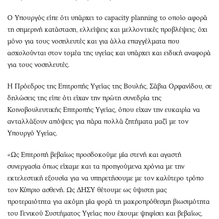
Ο Υπουργός είπε ότι υπάρχει το capacity planning το οποίο αφορά
τη σημερινή κατάσταση, ελλείψεις και μελλοντικές προβλέψεις, όχι
μόνο για τους νοσηλευτές και για άλλα επαγγέλματα που
ασχολούνται στον τομέα της υγείας και υπάρχει και ειδική αναφορά
για τους νοσηλευτές.
Η Πρόεδρος της Επιτροπής Υγείας της Βουλής, Σάβια Ορφανίδου, σε
δηλώσεις της είπε ότι είχαν την πρώτη συνεδρία της
Κοινοβουλευτικής Επιτροπής Υγείας, όπου είχαν την ευκαιρία να
ανταλλάξουν απόψεις για πάρα πολλά ζητήματα μαζί με τον
Υπουργό Υγείας.
«Ως Επιτροπή βεβαίως προσδοκούμε μία στενή και αγαστή
συνεργασία όπως είχαμε και τα προηγούμενα χρόνια με την
εκτελεστική εξουσία για να υπηρετήσουμε με τον καλύτερο τρόπο
τον Κύπριο ασθενή. Ως ΔΗΣΥ θέτουμε ως ύψιστη μας
προτεραιότητα για ακόμη μία φορά τη μακροπρόθεσμη βιωσιμότητα
του Γενικού Συστήματος Υγείας που έχουμε ψηφίσει και βεβαίως,