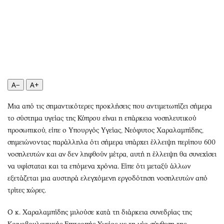
Περιβάλλον
Ταξίδια
Ελλάδα
Συνταγές
Κόσμος
Έξοδος
Παράξενα
Media
Πολιτισμός
Εκπομπές
Σινεμά
Wine routes
A−
A+
Θέατρο-Χορός
Podcasts
Μουσική
Uncut
Μια από τις σημαντικότερες προκλήσεις που αντιμετωπίζει σήμερα
το σύστημα υγείας της Κύπρου είναι η επάρκεια νοσηλευτικού
Εικαστικά
Προσφορές
προσωπικού, είπε ο Υπουργός Υγείας, Νεόφυτος Χαραλαμπίδης,
Βιβλίο
Προσωπικότητες στην ''Κ''
σημειώνοντας παράλληλα ότι σήμερα υπάρχει έλλειψη περίπου 600
Χειρόγραφα
Επιστολές
νοσηλευτών και αν δεν ληφθούν μέτρα, αυτή η έλλειψη θα συνεχίσει
να υφίσταται και τα επόμενα χρόνια. Είπε ότι μεταξύ άλλων
εξετάζεται μια αυστηρά ελεγχόμενη εργοδότηση νοσηλευτών από
τρίτες χώρες.
Ο κ. Χαραλαμπίδης μιλούσε κατά τη διάρκεια συνεδρίας της