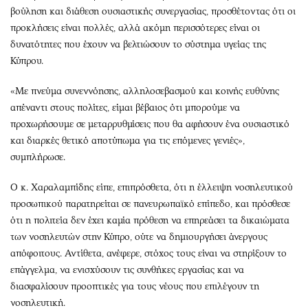
βούληση και διάθεση ουσιαστικής συνεργασίας, προσθέτοντας ότι οι
προκλήσεις είναι πολλές, αλλά ακόμη περισσότερες είναι οι
δυνατότητες που έχουν να βελτιώσουν το σύστημα υγείας της
Κύπρου.
«Με πνεύμα συνεννόησης, αλληλοσεβασμού και κοινής ευθύνης
απέναντι στους πολίτες, είμαι βέβαιος ότι μπορούμε να
προχωρήσουμε σε μεταρρυθμίσεις που θα αφήσουν ένα ουσιαστικό
και διαρκές θετικό αποτύπωμα για τις επόμενες γενιές»,
συμπλήρωσε.
Ο κ. Χαραλαμπίδης είπε, επιπρόσθετα, ότι η έλλειψη νοσηλευτικού
προσωπικού παρατηρείται σε πανευρωπαϊκό επίπεδο, και πρόσθεσε
ότι η πολιτεία δεν έχει καμία πρόθεση να επηρεάσει τα δικαιώματα
των νοσηλευτών στην Κύπρο, ούτε να δημιουργήσει άνεργους
απόφοιτους. Αντίθετα, ανέφερε, στόχος τους είναι να στηρίξουν το
επάγγελμα, να ενισχύσουν τις συνθήκες εργασίας και να
διασφαλίσουν προοπτικές για τους νέους που επιλέγουν τη
νοσηλευτική.