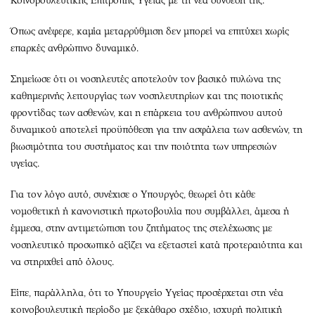
Κοινοβουλευτικής Επιτροπής Υγείας με τη νέα σύνθεση της.
Όπως ανέφερε, καμία μεταρρύθμιση δεν μπορεί να επιτύχει χωρίς
επαρκές ανθρώπινο δυναμικό.
Σημείωσε ότι οι νοσηλευτές αποτελούν τον βασικό πυλώνα της
καθημερινής λειτουργίας των νοσηλευτηρίων και της ποιοτικής
φροντίδας των ασθενών, και η επάρκεια του ανθρώπινου αυτού
δυναμικού αποτελεί προϋπόθεση για την ασφάλεια των ασθενών, τη
βιωσιμότητα του συστήματος και την ποιότητα των υπηρεσιών
υγείας.
Για τον λόγο αυτό, συνέχισε ο Υπουργός, θεωρεί ότι κάθε
νομοθετική ή κανονιστική πρωτοβουλία που συμβάλλει, άμεσα ή
έμμεσα, στην αντιμετώπιση του ζητήματος της στελέχωσης με
νοσηλευτικό προσωπικό αξίζει να εξεταστεί κατά προτεραιότητα και
να στηριχθεί από όλους.
Είπε, παράλληλα, ότι το Υπουργείο Υγείας προσέρχεται στη νέα
κοινοβουλευτική περίοδο με ξεκάθαρο σχέδιο, ισχυρή πολιτική