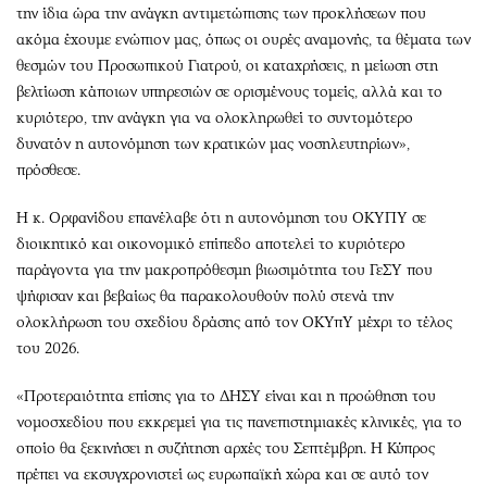
την ίδια ώρα την ανάγκη αντιμετώπισης των προκλήσεων που
ακόμα έχουμε ενώπιον μας, όπως οι ουρές αναμονής, τα θέματα των
θεσμών του Προσωπικού Γιατρού, οι καταχρήσεις, η μείωση στη
βελτίωση κάποιων υπηρεσιών σε ορισμένους τομείς, αλλά και το
κυριότερο, την ανάγκη για να ολοκληρωθεί το συντομότερο
δυνατόν η αυτονόμηση των κρατικών μας νοσηλευτηρίων»,
πρόσθεσε.
Η κ. Ορφανίδου επανέλαβε ότι η αυτονόμηση του ΟΚΥΠΥ σε
διοικητικό και οικονομικό επίπεδο αποτελεί το κυριότερο
παράγοντα για την μακροπρόθεσμη βιωσιμότητα του ΓεΣΥ που
ψήφισαν και βεβαίως θα παρακολουθούν πολύ στενά την
ολοκλήρωση του σχεδίου δράσης από τον ΟΚΥπΥ μέχρι το τέλος
του 2026.
«Προτεραιότητα επίσης για το ΔΗΣΥ είναι και η προώθηση του
νομοσχεδίου που εκκρεμεί για τις πανεπιστημιακές κλινικές, για το
οποίο θα ξεκινήσει η συζήτηση αρχές του Σεπτέμβρη. Η Κύπρος
πρέπει να εκσυγχρονιστεί ως ευρωπαϊκή χώρα και σε αυτό τον