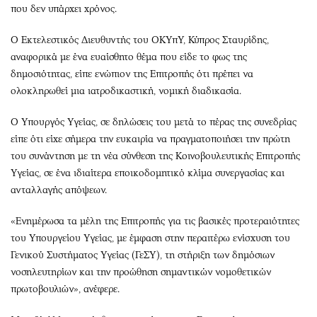
που δεν υπάρχει χρόνος.
Ο Εκτελεστικός Διευθυντής του ΟΚΥπΥ, Κύπρος Σταυρίδης,
αναφορικά με ένα ευαίσθητο θέμα που είδε το φως της
δημοσιότητας, είπε ενώπιον της Επιτροπής ότι πρέπει να
ολοκληρωθεί μια ιατροδικαστική, νομική διαδικασία.
Ο Υπουργός Υγείας, σε δηλώσεις του μετά το πέρας της συνεδρίας
είπε ότι είχε σήμερα την ευκαιρία να πραγματοποιήσει την πρώτη
του συνάντηση με τη νέα σύνθεση της Κοινοβουλευτικής Επιτροπής
Υγείας, σε ένα ιδιαίτερα εποικοδομητικό κλίμα συνεργασίας και
ανταλλαγής απόψεων.
«Ενημέρωσα τα μέλη της Επιτροπής για τις βασικές προτεραιότητες
του Υπουργείου Υγείας, με έμφαση στην περαιτέρω ενίσχυση του
Γενικού Συστήματος Υγείας (ΓεΣΥ), τη στήριξη των δημόσιων
νοσηλευτηρίων και την προώθηση σημαντικών νομοθετικών
πρωτοβουλιών», ανέφερε.