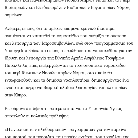
Κλινικών και Πανεπιστημιακών Νοσηλευτηρίων Νόμο και τον περί
Βιοϊατρικών και Εξειδικευμένων Βιοϊατρικών Εργαστηρίων Νόμο»,
σημείωσε.
Ανέφερε, επίσης, ότι το αμέσως επόμενο χρονικό διάστημα
αναμένεται να κατατεθεί το νομοσχέδιο που ρυθμίζει τη σύσταση
και λειτουργία των Ιατροσυμβουλίων, ενώ στον προγραμματισμό του
Υπουργείου βρίσκεται επίσης η προώθηση του νομοσχεδίου για την
ίδρυση και λειτουργία της Εθνικής Αρχής Ασφάλειας Τροφίμων.
Παράλληλα, είπε, επεξεργάζονται το τροποποιητικό νομοσχέδιο
του περί Ιδιωτικών Νοσηλευτηρίων Νόμου, στο οποίο θα
ενσωματωθούν και τα δημόσια νοσηλευτήρια, δημιουργώντας ένα
ενιαίο και σύγχρονο θεσμικό πλαίσιο λειτουργίας νοσηλευτηρίων
στην Κύπρο.
Επεσήμανε ότι ύψιστη προτεραιότητα για το Υπουργείο Υγείας
αποτελούν οι πολιτικές πρόληψης.
«Η ενίσχυση των πληθυσμιακών προγραμμάτων για τον καρκίνο
του μαστού, του προστάτη, του παχέος εντέρου, του τραχήλου της