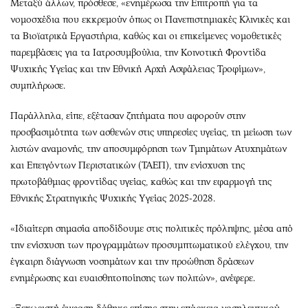
Μεταξύ άλλων, πρόσθεσε, «ενημέρωσα την Επιτροπή για τα
νομοσχέδια που εκκρεμούν όπως οι Πανεπιστημιακές Κλινικές και
τα Βιοϊατρικά Εργαστήρια, καθώς και οι επικείμενες νομοθετικές
παρεμβάσεις για τα Ιατροσυμβούλια, την Κοινοτική Φροντίδα
Ψυχικής Υγείας και την Εθνική Αρχή Ασφάλειας Τροφίμων»,
συμπλήρωσε.
Παράλληλα, είπε, εξέτασαν ζητήματα που αφορούν στην
προσβασιμότητα των ασθενών στις υπηρεσίες υγείας, τη μείωση των
λιστών αναμονής, την αποσυμφόρηση των Τμημάτων Ατυχημάτων
και Επειγόντων Περιστατικών (ΤΑΕΠ), την ενίσχυση της
πρωτοβάθμιας φροντίδας υγείας, καθώς και την εφαρμογή της
Εθνικής Στρατηγικής Ψυχικής Υγείας 2025-2028.
«Ιδιαίτερη σημασία αποδίδουμε στις πολιτικές πρόληψης, μέσα από
την ενίσχυση των προγραμμάτων προσυμπτωματικού ελέγχου, την
έγκαιρη διάγνωση νοσημάτων και την προώθηση δράσεων
ενημέρωσης και ευαισθητοποίησης των πολιτών», ανέφερε.