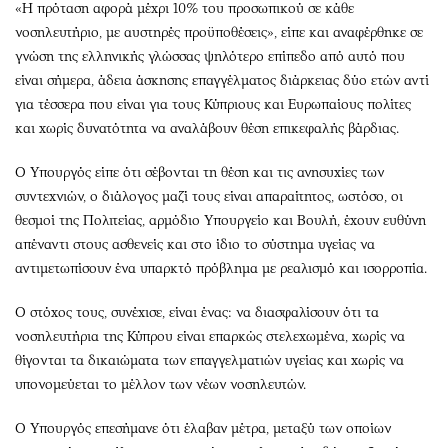
«Η πρόταση αφορά μέχρι 10% του προσωπικού σε κάθε
νοσηλευτήριο, με αυστηρές προϋποθέσεις», είπε και αναφέρθηκε σε
γνώση της ελληνικής γλώσσας ψηλότερο επίπεδο από αυτό που
είναι σήμερα, άδεια άσκησης επαγγέλματος διάρκειας δύο ετών αντί
για τέσσερα που είναι για τους Κύπριους και Ευρωπαίους πολίτες
και χωρίς δυνατότητα να αναλάβουν θέση επικεφαλής βάρδιας.
Ο Υπουργός είπε ότι σέβονται τη θέση και τις ανησυχίες των
συντεχνιών, ο διάλογος μαζί τους είναι απαραίτητος, ωστόσο, οι
θεσμοί της Πολιτείας, αρμόδιο Υπουργείο και Βουλή, έχουν ευθύνη
απέναντι στους ασθενείς και στο ίδιο το σύστημα υγείας να
αντιμετωπίσουν ένα υπαρκτό πρόβλημα με ρεαλισμό και ισορροπία.
Ο στόχος τους, συνέχισε, είναι ένας: να διασφαλίσουν ότι τα
νοσηλευτήρια της Κύπρου είναι επαρκώς στελεχωμένα, χωρίς να
θίγονται τα δικαιώματα των επαγγελματιών υγείας και χωρίς να
υπονομεύεται το μέλλον των νέων νοσηλευτών.
Ο Υπουργός επεσήμανε ότι έλαβαν μέτρα, μεταξύ των οποίων