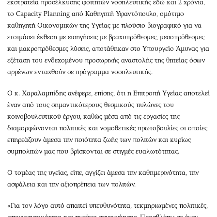
εκστρατεία προσέλκυσης φοιτητών νοσηλευτικής εδώ και 2 χρόνια,
το Capacity Planning από Καθηγητή Υφαντόπουλο, ομότιμο
καθηγητή Οικονομικών της Υγείας με πλούσιο βιογραφικό για να
ετοιμάσει έκθεση με εισηγήσεις με βραχυπρόθεσμες, μεσοπρόθεσμες
και μακροπρόθεσμες λύσεις, αποτάθηκαν στο Υπουργείο Άμυνας για
εξέταση του ενδεχομένου προσωρινής αναστολής της θητείας όσων
αρρένων ενταχθούν σε πρόγραμμα νοσηλευτικής.
Ο κ. Χαραλαμπίδης ανέφερε, επίσης, ότι η Επιτροπή Υγείας αποτελεί
έναν από τους σημαντικότερους θεσμικούς πυλώνες του
κοινοβουλευτικού έργου, καθώς μέσα από τις εργασίες της
διαμορφώνονται πολιτικές και νομοθετικές πρωτοβουλίες οι οποίες
επηρεάζουν άμεσα την ποιότητα ζωής των πολιτών και κυρίως
συμπολιτών μας που βρίσκονται σε στιγμές ευαλωτότητας.
Ο τομέας της υγείας, είπε, αγγίζει άμεσα την καθημερινότητα, την
ασφάλεια και την αξιοπρέπεια των πολιτών.
«Για τον λόγο αυτό απαιτεί υπευθυνότητα, τεκμηριωμένες πολιτικές,