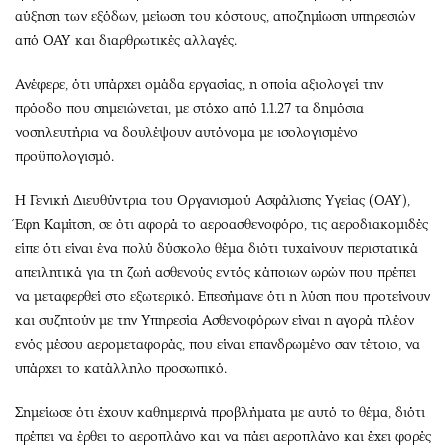
αύξηση των εξόδων, μείωση του κόστους, αποζημίωση υπηρεσιών
από ΟΑΥ και διαρθρωτικές αλλαγές.
Ανέφερε, ότι υπάρχει ομάδα εργασίας, η οποία αξιολογεί την
πρόοδο που σημειώνεται, με στόχο από 1.1.27 τα δημόσια
νοσηλευτήρια να δουλέψουν αυτόνομα με ισολογισμένο
προϋπολογισμό.
Η Γενική Διευθύντρια του Οργανισμού Ασφάλισης Υγείας (ΟΑΥ),
Έφη Καμίτση, σε ότι αφορά το αεροασθενοφόρο, τις αεροδιακομιδές
είπε ότι είναι ένα πολύ δύσκολο θέμα διότι τυχαίνουν περιστατικά
απειλητικά για τη ζωή ασθενούς εντός κάποιων ωρών που πρέπει
να μεταφερθεί στο εξωτερικό. Επεσήμανε ότι η λύση που προτείνουν
και συζητούν με την Υπηρεσία Ασθενοφόρων είναι η αγορά πλέον
ενός μέσου αερομεταφοράς, που είναι επανδρωμένο σαν τέτοιο, να
υπάρχει το κατάλληλο προσωπικό.
Σημείωσε ότι έχουν καθημερινά προβλήματα με αυτό το θέμα, διότι
πρέπει να έρθει το αεροπλάνο και να πάει αεροπλάνο και έχει φορές