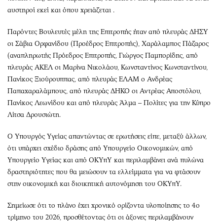
αυστηροί εκεί και όπου χρειάζεται .
Παρόντες Βουλευτές μέλη της Επιτροπής ήταν από πλευράς ΔΗΣΥ
οι Σάβια Ορφανίδου (Προέδρος Επιτροπής), Χαράλαμπος Πάζαρος
(αναπληρωτής Πρόεδρος Επιτροπής, Γιώργος Παμπορίδης, από
πλευράς ΑΚΕΛ οι Μαρίνα Νικολάου, Κωνσταντίνος Κωνσταντίνου,
Πανίκος Ξιούρουππας, από πλευράς ΕΛΑΜ ο Ανδρέας
Παπαχαραλάμπους, από πλευράς ΔΗΚΟ οι Αντρέας Αποστόλου,
Πανίκος Λεωνίδου και από πλευράς Άλμα – Πολίτες για την Κύπρο
Λίτσα Δρουσιώτη.
Ο Υπουργός Υγείας απαντώντας σε ερωτήσεις είπε, μεταξύ άλλων,
ότι υπάρχει σχέδιο δράσης από Υπουργείο Οικονομικών, από
Υπουργείο Υγείας και από ΟΚΥπΥ και περιλαμβάνει ανά πυλώνα
δραστηριότητες που θα μειώσουν τα ελλείμματα για να φτάσουν
στην οικονομική και διοικητική αυτονόμηση του ΟΚΥπΥ.
Σημείωσε ότι το πλάνο έχει χρονικό ορίζοντα υλοποίησης το 4ο
τρίμηνο του 2026, προσθέτοντας ότι οι άξονες περιλαμβάνουν