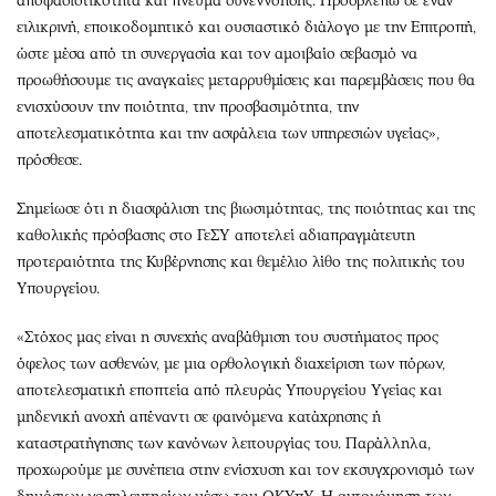
αποφασιστικότητα και πνεύμα συνεννόησης. Προσβλέπω σε έναν
ειλικρινή, εποικοδομητικό και ουσιαστικό διάλογο με την Επιτροπή,
ώστε μέσα από τη συνεργασία και τον αμοιβαίο σεβασμό να
προωθήσουμε τις αναγκαίες μεταρρυθμίσεις και παρεμβάσεις που θα
ενισχύσουν την ποιότητα, την προσβασιμότητα, την
αποτελεσματικότητα και την ασφάλεια των υπηρεσιών υγείας»,
πρόσθεσε.
Σημείωσε ότι η διασφάλιση της βιωσιμότητας, της ποιότητας και της
καθολικής πρόσβασης στο ΓεΣΥ αποτελεί αδιαπραγμάτευτη
προτεραιότητα της Κυβέρνησης και θεμέλιο λίθο της πολιτικής του
Υπουργείου.
«Στόχος μας είναι η συνεχής αναβάθμιση του συστήματος προς
όφελος των ασθενών, με μια ορθολογική διαχείριση των πόρων,
αποτελεσματική εποπτεία από πλευράς Υπουργείου Υγείας και
μηδενική ανοχή απέναντι σε φαινόμενα κατάχρησης ή
καταστρατήγησης των κανόνων λειτουργίας του. Παράλληλα,
προχωρούμε με συνέπεια στην ενίσχυση και τον εκσυγχρονισμό των