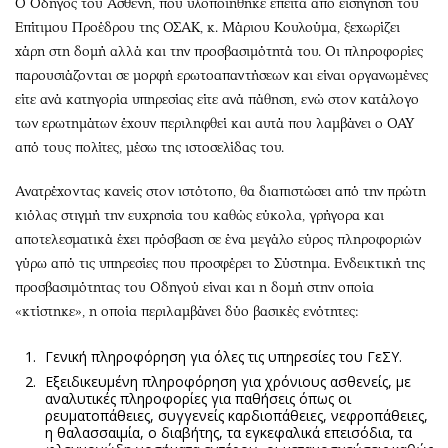
Ο Οδηγός του Ασθενή, που υλοποιήθηκε έπειτα από εισήγηση του
Επίτιμου Προέδρου της ΟΣΑΚ, κ. Μάριου Κουλούμα, ξεχωρίζει
χάρη στη δομή αλλά και την προσβασιμότητά του. Οι πληροφορίες
παρουσιάζονται σε μορφή ερωτοαπαντήσεων και είναι οργανωμένες
είτε ανά κατηγορία υπηρεσίας είτε ανά πάθηση, ενώ στον κατάλογο
των ερωτημάτων έχουν περιληφθεί και αυτά που λαμβάνει ο ΟΑΥ
από τους πολίτες, μέσω της ιστοσελίδας του.
Ανατρέχοντας κανείς στον ιστότοπο, θα διαπιστώσει από την πρώτη
κιόλας στιγμή την ευχρησία του καθώς εύκολα, γρήγορα και
αποτελεσματικά έχει πρόσβαση σε ένα μεγάλο εύρος πληροφοριών
γύρω από τις υπηρεσίες που προσφέρει το Σύστημα. Ενδεικτική της
προσβασιμότητας του Οδηγού είναι και η δομή στην οποία
«κτίστηκε», η οποία περιλαμβάνει δύο βασικές ενότητες:
Γενική πληροφόρηση για όλες τις υπηρεσίες του ΓεΣΥ.
Εξειδικευμένη πληροφόρηση για χρόνιους ασθενείς, με
αναλυτικές πληροφορίες για παθήσεις όπως οι
ρευματοπάθειες, συγγενείς καρδιοπάθειες, νεφροπάθειες,
η θαλασσαιμία, ο διαβήτης, τα εγκεφαλικά επεισόδια, τα