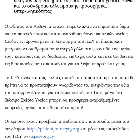
φλεγμονώδη νοσήματα εντέρου, οι μεταμοσχεύσεις καθώς
και το σύνδρομο ελλειμματικής προσοχής και
υπερκινητικότητας.
Ο Οδηγός του Ασθενή αποτελεί παράλληλα ένα σημαντικό βήμα
για τη παροχή ποιοτικών και αναβαθμισμένων υπηρεσιών υγείας.
Σχεδόν έξι χρόνια μετά τη λειτουργία του ΓεΣΥ οι δικαιούχοι
μπορούν να διαδραματίσουν ενεργό ρόλο στη φροντίδα της υγείας
τους κατανοώντας τις διαθέσιμες επιλογές αλλά και ακολουθώντας
τις διαδικασίες που απαιτούνται για τη λήψη υπηρεσιών υγείας.
Το ΓεΣΥ ανήκει στους πολίτες αυτού του τόπου και πρώτοι αυτοί θα
πρέπει να το προστατέψουν, γνωρίζοντάς το, εκτιμώντας την αξία
του και φροντίζοντας για τη βιωσιμότητά του. Γιατί, μόνο ένα
βιώσιμο Σχέδιο Υγείας μπορεί να προσφέρει αναβαθμισμένες
υπηρεσίες υγείας στους δικαιούχους του!
Οι χρήστες έχουν πρόσβαση απευθείας στην ιστοσελίδα, μέσω του
συνδέσμου
https://patientjourneycy.org
και μέσω της ιστοσελίδας
του ΓεΣΥ
www.gesy.org.cy
.