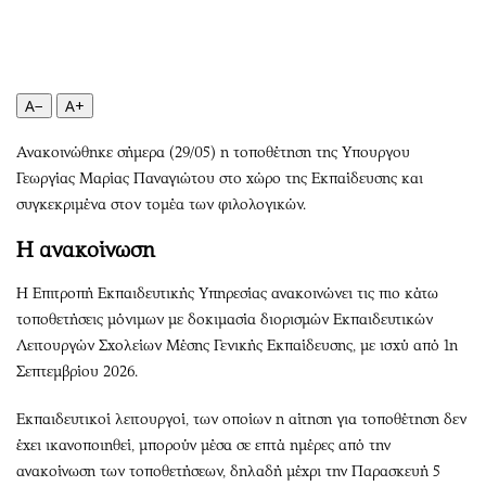
Περιβάλλον
Ταξίδια
Ελλάδα
Συνταγές
Κόσμος
Έξοδος
Παράξενα
Media
A−
A+
Πολιτισμός
Εκπομπές
Ανακοινώθηκε σήμερα (29/05) η τοποθέτηση της Υπουργου
Σινεμά
Wine routes
Γεωργίας Μαρίας Παναγιώτου στο χώρο της Εκπαίδευσης και
Θέατρο-Χορός
Podcasts
συγκεκριμένα στον τομέα των φιλολογικών.
Μουσική
Uncut
Η ανακοίνωση
Εικαστικά
Προσφορές
Βιβλίο
Προσωπικότητες στην ''Κ''
Η Επιτροπή Εκπαιδευτικής Υπηρεσίας ανακοινώνει τις πιο κάτω
τοποθετήσεις μόνιμων με δοκιμασία διορισμών Εκπαιδευτικών
Χειρόγραφα
Επιστολές
Λειτουργών Σχολείων Μέσης Γενικής Εκπαίδευσης, με ισχύ από 1η
Σεπτεμβρίου 2026.
Εκπαιδευτικοί λειτουργοί, των οποίων η αίτηση για τοποθέτηση δεν
έχει ικανοποιηθεί, μπορούν μέσα σε επτά ημέρες από την
ανακοίνωση των τοποθετήσεων, δηλαδή μέχρι την Παρασκευή 5