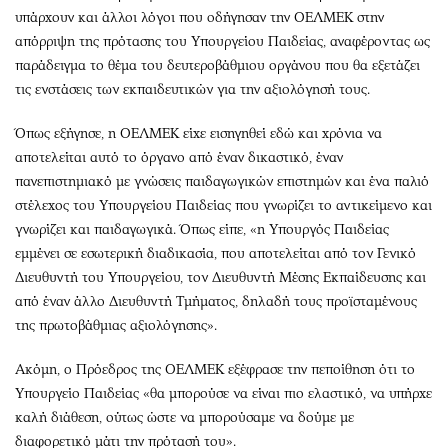
υπάρχουν και άλλοι λόγοι που οδήγησαν την ΟΕΛΜΕΚ στην
απόρριψη της πρότασης του Υπουργείου Παιδείας, αναφέροντας ως
παράδειγμα το θέμα του δευτεροβάθμιου οργάνου που θα εξετάζει
τις ενστάσεις των εκπαιδευτικών για την αξιολόγησή τους.
Όπως εξήγησε, η ΟΕΛΜΕΚ είχε εισηγηθεί εδώ και χρόνια να
αποτελείται αυτό το όργανο από έναν δικαστικό, έναν
πανεπιστημιακό με γνώσεις παιδαγωγικών επιστημών και ένα παλιό
στέλεχος του Υπουργείου Παιδείας που γνωρίζει το αντικείμενο και
γνωρίζει και παιδαγωγικά. Όπως είπε, «η Υπουργός Παιδείας
εμμένει σε εσωτερική διαδικασία, που αποτελείται από τον Γενικό
Διευθυντή του Υπουργείου, τον Διευθυντή Μέσης Εκπαίδευσης και
από έναν άλλο Διευθυντή Τμήματος, δηλαδή τους προϊσταμένους
της πρωτοβάθμιας αξιολόγησης».
Ακόμη, ο Πρόεδρος της ΟΕΛΜΕΚ εξέφρασε την πεποίθηση ότι το
Υπουργείο Παιδείας «θα μπορούσε να είναι πιο ελαστικό, να υπήρχε
καλή διάθεση, ούτως ώστε να μπορούσαμε να δούμε με
διαφορετικό μάτι την πρότασή του».