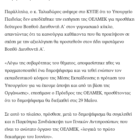
Παράλληλα, ο κ. Ταλιαδώρος ανέφερε στο ΚΥΠΕ ότι το Υπουργείο
Παιδείας δεν αποδέχθηκε την εισήγηση της ΟΕΛΜΕΚ για προσθήκη
δεύτερου Βοηθού Διευθυντή Α΄ στον γυμνασιακό κύκλο,
απαντώντας ότι τα καινούργια καθήκοντα που θα προκύψουν σε
σχέση με την αξιολόγηση θα προστεθούν στον ήδη υφιστάμενο
Βοηθό Διευθυντή Α΄.
«Λόγω της σοβαρότητας του θέματος, αποφασίστηκε χθες να
πραγματοποιηθεί ένα δημοψήφισμα και να τεθεί ενώπιον τον
εκπαιδευτικού κόσμου της Μέσης Εκπαίδευσης η πρόταση του
Υπουργείου για να έχουμε άποψη και από τη βάση της
Οργάνωσης», επεσήμανε ο Πρόεδρος της ΟΕΛΜΕΚ, προσθέτοντας
ότι το δημοψήφισμα θα διεξαχθεί στις 29 Μαΐου.
Σε αυτό το πλαίσιο, πρόσθεσε, μετά το δημοψήφισμα θα συγκληθεί
και η Παγκύπρια Συνδιάσκεψη των Γενικών Αντιπροσώπων, που
είναι το ανώτατο όργανο της ΟΕΛΜΕΚ, «λογικά το πρώτο
δεκαήμερο του Ιουνίου».