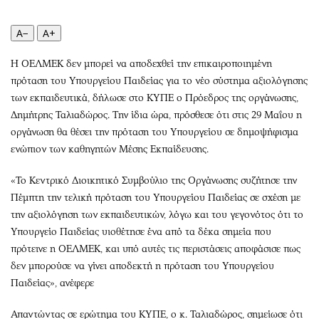
Περιβάλλον
Ταξίδια
Ελλάδα
Συνταγές
A−
A+
Κόσμος
Έξοδος
Η ΟΕΛΜΕΚ δεν μπορεί να αποδεχθεί την επικαιροποιημένη
Παράξενα
Media
πρόταση του Υπουργείου Παιδείας για το νέο σύστημα αξιολόγησης
Πολιτισμός
Εκπομπές
των εκπαιδευτικά, δήλωσε στο ΚΥΠΕ ο Πρόεδρος της οργάνωσης,
Σινεμά
Wine routes
Δημήτρης Ταλιαδώρος. Την ίδια ώρα, πρόσθεσε ότι στις 29 Μαΐου η
Θέατρο-Χορός
Podcasts
οργάνωση θα θέσει την πρόταση του Υπουργείου σε δημοψήφισμα
Μουσική
Uncut
ενώπιον των καθηγητών Μέσης Εκπαίδευσης.
Εικαστικά
Προσφορές
«Το Κεντρικό Διοικητικό Συμβούλιο της Οργάνωσης συζήτησε την
Βιβλίο
Προσωπικότητες στην ''Κ''
Πέμπτη την τελική πρόταση του Υπουργείου Παιδείας σε σχέση με
Χειρόγραφα
Επιστολές
την αξιολόγηση των εκπαιδευτικών, λόγω και του γεγονότος ότι το
Υπουργείο Παιδείας υιοθέτησε ένα από τα δέκα σημεία που
πρότεινε η ΟΕΛΜΕΚ, και υπό αυτές τις περιστάσεις αποφάσισε πως
δεν μπορούσε να γίνει αποδεκτή η πρόταση του Υπουργείου
Παιδείας», ανέφερε
Απαντώντας σε ερώτημα του ΚΥΠΕ, ο κ. Ταλιαδώρος, σημείωσε ότι