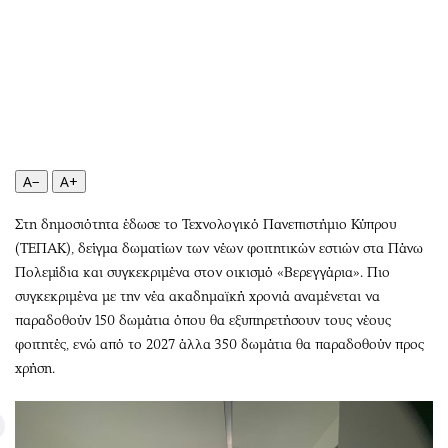
Περιβάλλον
Ταξίδια
Ελλάδα
Συνταγές
Κόσμος
Έξοδος
Παράξενα
Media
Πολιτισμός
Εκπομπές
Σινεμά
Wine routes
Θέατρο-Χορός
Podcasts
A−
A+
Μουσική
Uncut
Στη δημοσιότητα έδωσε το Τεχνολογικό Πανεπιστήμιο Κύπρου
Εικαστικά
Προσφορές
(ΤΕΠΑΚ), δείγμα δωματίων των νέων φοιτητικών εστιών στα Πάνω
Βιβλίο
Προσωπικότητες στην ''Κ''
Πολεμίδια και συγκεκριμένα στον οικισμό «Βερεγγάρια». Πιο
Χειρόγραφα
Επιστολές
συγκεκριμένα με την νέα ακαδημαϊκή χρονιά αναμένεται να
παραδοθούν 150 δωμάτια όπου θα εξυπηρετήσουν τους νέους
φοιτητές, ενώ από το 2027 άλλα 350 δωμάτια θα παραδοθούν προς
χρήση.