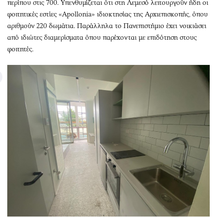
περίπου στις 700. Υπενθυμίζεται ότι στη Λεμεσό λειτουργούν ήδη οι
φοιτητικές εστίες «Apollonia» ιδιοκτησίας της Αρχιεπισκοπής, όπου
αριθμούν 220 δωμάτια. Παράλληλα το Πανεπιστήμιο έχει νοικιάσει
από ιδιώτες διαμερίσματα όπου παρέχονται με επιδότηση στους
φοιτητές.