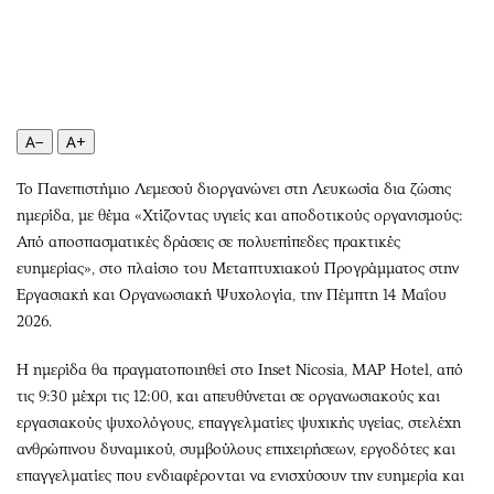
Περιβάλλον
Ταξίδια
Ελλάδα
Συνταγές
Κόσμος
Έξοδος
Παράξενα
Media
Πολιτισμός
Εκπομπές
A−
A+
Σινεμά
Wine routes
Το Πανεπιστήμιο Λεμεσού διοργανώνει στη Λευκωσία δια ζώσης
Θέατρο-Χορός
Podcasts
ημερίδα, με θέμα «Χτίζοντας υγιείς και αποδοτικούς οργανισμούς:
Μουσική
Uncut
Από αποσπασματικές δράσεις σε πολυεπίπεδες πρακτικές
Εικαστικά
Προσφορές
ευημερίας», στο πλαίσιο του Μεταπτυχιακού Προγράμματος στην
Βιβλίο
Προσωπικότητες στην ''Κ''
Εργασιακή και Οργανωσιακή Ψυχολογία, την Πέμπτη 14 Μαΐου
2026.
Χειρόγραφα
Επιστολές
Η ημερίδα θα πραγματοποιηθεί στο Inset Nicosia, MAP Hotel, από
τις 9:30 μέχρι τις 12:00, και απευθύνεται σε οργανωσιακούς και
εργασιακούς ψυχολόγους, επαγγελματίες ψυχικής υγείας, στελέχη
ανθρώπινου δυναμικού, συμβούλους επιχειρήσεων, εργοδότες και
επαγγελματίες που ενδιαφέρονται να ενισχύσουν την ευημερία και