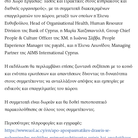
στο Χώρο Εργασίας: Τάσεις και Πρακτικές στους κυπριακούς και
διεθνείς οργανισμούς», με τη συμμετοχή διακεκριμένων
επαγγελματιών του χώρου, μεταξύ των οποίων η Έλενα
Ευθυβούλου, Head of Organisational Health, Human Resource
Division της Bank of Cyprus, η Μαρία Χατζηπαντελή, Group Chief
People & Culture Officer της XM, η Ιωάννα Σάββα, People
Experience Manager της payabl., και η Έλενα Λεωνίδου, Managing
Partner της AIMS International Cyprus.
Η εκδήλωση θα περιλαμβάνει επίσης ζωντανή συζήτηση με το κοινό
και ενότητα ερωτήσεων και απαντήσεων, δίνοντας τη δυνατότητα
στους συμμετέχοντες να ανταλλάξουν απόψεις και εμπειρίες με
ειδικούς και επαγγελματίες του χώρου.
Η συμμετοχή είναι δωρεάν και θα δοθεί πιστοποιητικό
παρακολούθησης σε όλους τους συμμετέχοντες.
Περισσότερες πληροφορίες και εγγραφές:
https://www.uol.ac.cy/en/apo-apospasmatikes-draseis-se-
polyepipedes-praktikes-evimeriaschtizontas-ygieis-kai-apodotikous-