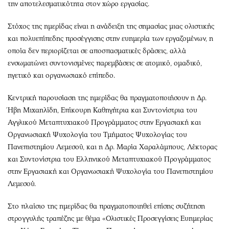
την αποτελεσματικότητα στον χώρο εργασίας.
Στόχος της ημερίδας είναι η ανάδειξη της σημασίας μιας ολιστικής
και πολυεπίπεδης προσέγγισης στην ευημερία των εργαζομένων, η
οποία δεν περιορίζεται σε αποσπασματικές δράσεις, αλλά
ενσωματώνει συντονισμένες παρεμβάσεις σε ατομικό, ομαδικό,
ηγετικό και οργανωσιακό επίπεδο.
Κεντρική παρουσίαση της ημερίδας θα πραγματοποιήσουν η Δρ.
Ήβη Μιχαηλίδη, Επίκουρη Καθηγήτρια και Συντονίστρια του
Αγγλικού Μεταπτυχιακού Προγράμματος στην Εργασιακή και
Οργανωσιακή Ψυχολογία του Τμήματος Ψυχολογίας του
Πανεπιστημίου Λεμεσού, και η Δρ. Μαρία Χαραλάμπους, Λέκτορας
και Συντονίστρια του Ελληνικού Μεταπτυχιακού Προγράμματος
στην Εργασιακή και Οργανωσιακή Ψυχολογία του Πανεπιστημίου
Λεμεσού.
Στο πλαίσιο της ημερίδας θα πραγματοποιηθεί επίσης συζήτηση
στρογγυλής τραπέζης με θέμα «Ολιστικές Προσεγγίσεις Ευημερίας