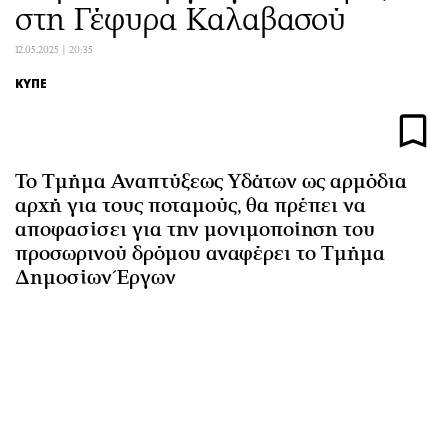
στη Γέφυρα Καλαβασού
Αθλητισμός
Geek
Κύπρος
Νέα
12.05.2025 | 20:35
Ελλάδα
Κινητά-tablets
ΚΥΠΕ
Διεθνή
Social
Κληρώσεις Allwyn
Αυτοκίνηση
Οικονομική
Αφιερώματα
Το Τμήμα Αναπτύξεως Υδάτων ως αρμόδια
Οικονομία
Πολιτική
αρχή για τους ποταμούς, θα πρέπει να
Real Estate
Οικονομία
αποφασίσει για την μονιμοποίηση του
προσωρινού δρόμου αναφέρει το Τμήμα
Επιχειρήσεις
Γενικά
Δημοσίων Έργων
Αγορές
Αναδρομές
Money Review
Πρόσωπα
AstroBank Properties
Περιβάλλον
Trends
Good Life
Ενέργεια
Γυναίκα
Ναυτιλία
Showbiz