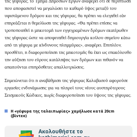
της γέφυρας, το Τμήμα Δημοσίων Έργων αναφέρει ότι σε περίπτωση
που αποφασιστεί να μεγαλώσει το καθαρό ύψος μεταξύ του
υφιστάμενου δρόμου και της γέφυρας, θα πρέπει να ελεγχθεί εάν
επηρεάζεται η θεμελίωση της γέφυρας. «Θα πρέπει επίσης να
τροποποιηθεί η μηκοτομή των εγγεγραμένων δρόμων εκατέρωθεν
της γέφυρας ώστε να αποφευχθεί δημιουργία κοίλου σημείου κάτω
από τη γέφυρα με κίνδυνους πλημμύρας», αναφέρει. Επιπλέον,
προσθέτει, η διαφοροποίηση της μηκοτομής θα έχει ως επακόλουθο
την αύξηση του εύρους κατάληψης των δρόμων και πιθανόν να
απαιτούνται επιπρόσθετες απαλλοτριώσεις.
Σημειώνεται ότι η αναβάθμιση της γέφυρας Καλαβασού αφορούσε
εργασίες ενδυνάμωσης για να πληροί τους νέους αυστηρότερους
Σεισμικούς Κώδικες, χωρίς διαφοροποίηση του ύψους της γέφυρας.
H «γέφυρα της ταλαιπωρίας» χαμήλωσε κατά 20cm
(βίντεο)
Ακολουθήστε το