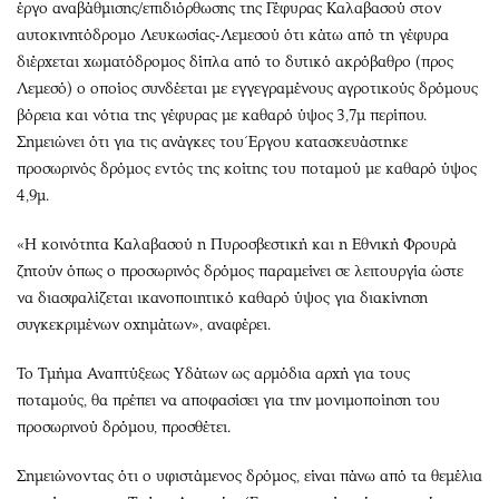
έργο αναβάθμισης/επιδιόρθωσης της Γέφυρας Καλαβασού στον
αυτοκινητόδρομο Λευκωσίας-Λεμεσού ότι κάτω από τη γέφυρα
διέρχεται χωματόδρομος δίπλα από το δυτικό ακρόβαθρο (προς
Λεμεσό) ο οποίος συνδέεται με εγγεγραμένους αγροτικούς δρόμους
βόρεια και νότια της γέφυρας με καθαρό ύψος 3,7μ περίπου.
Σημειώνει ότι για τις ανάγκες του Έργου κατασκευάστηκε
προσωρινός δρόμος εντός της κοίτης του ποταμού με καθαρό ύψος
4,9μ.
«Η κοινότητα Καλαβασού η Πυροσβεστική και η Εθνική Φρουρά
ζητούν όπως ο προσωρινός δρόμος παραμείνει σε λειτουργία ώστε
να διασφαλίζεται ικανοποιητικό καθαρό ύψος για διακίνηση
συγκεκριμένων οχημάτων», αναφέρει.
Το Τμήμα Αναπτύξεως Υδάτων ως αρμόδια αρχή για τους
ποταμούς, θα πρέπει να αποφασίσει για την μονιμοποίηση του
προσωρινού δρόμου, προσθέτει.
Σημειώνοντας ότι ο υφιστάμενος δρόμος, είναι πάνω από τα θεμέλια