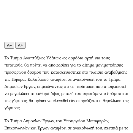
Περιβάλλον
Ταξίδια
Ελλάδα
Συνταγές
Κόσμος
Έξοδος
Παράξενα
Media
Πολιτισμός
Εκπομπές
Σινεμά
Wine routes
A−
A+
Θέατρο-Χορός
Podcasts
Το Τμήμα Αναπτύξεως Υδάτων, ως αρμόδια αρχή για τους
Μουσική
Uncut
ποταμούς, θα πρέπει να αποφασίσει για το αίτημα μονιμοποίησης
Εικαστικά
Προσφορές
προσωρινού δρόμου που κατασκευάστηκε στο πλαίσιο αναβάθμισης
Βιβλίο
Προσωπικότητες στην ''Κ''
της Γέφυρας Καλαβασού, αναφέρει σε ανακοίνωσή του το Τμήμα
Δημοσίων Έργων, σημειώνοντας ότι σε περίπτωση που αποφασιστεί
Χειρόγραφα
Επιστολές
να μεγαλώσει το καθαρό ύψος μεταξύ του υφιστάμενου δρόμου και
της γέφυρας, θα πρέπει να ελεγχθεί εάν επηρεάζεται η θεμελίωση της
γέφυρας.
Το Τμήμα Δημοσίων Έργων, του Υπουργείου Μεταφορών,
Επικοινωνιών και Έργων αναφέρει σε ανακοίνωσή του, σχετικά με το