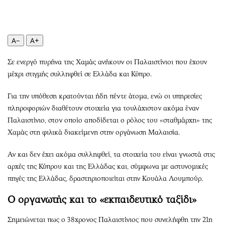
Περιβάλλον
Ταξίδια
Ελλάδα
Συνταγές
Κόσμος
Έξοδος
A−
A+
Παράξενα
Media
Πολιτισμός
Εκπομπές
Σε ενεργό πυρήνα της Χαμάς ανήκουν οι Παλαιστίνιοι που έχουν
μέχρι στιγμής συλληφθεί σε Ελλάδα και Κύπρο.
Σινεμά
Wine routes
Θέατρο-Χορός
Podcasts
Για την υπόθεση κρατούνται ήδη πέντε άτομα, ενώ οι υπηρεσίες
Μουσική
Uncut
πληροφοριών διαθέτουν στοιχεία για τουλάχιστον ακόμα έναν
Εικαστικά
Προσφορές
Παλαιστίνιο, στον οποίο αποδίδεται ο ρόλος του «σταθμάρχη» της
Χαμάς στη φιλικά διακείμενη στην οργάνωση Μαλαισία.
Βιβλίο
Προσωπικότητες στην ''Κ''
Χειρόγραφα
Επιστολές
Αν και δεν έχει ακόμα συλληφθεί, τα στοιχεία του είναι γνωστά στις
αρχές της Κύπρου και της Ελλάδας και, σύμφωνα με αστυνομικές
πηγές της Ελλάδας, δραστηριοποιείται στην Κουάλα Λουμπούρ.
Ο οργανωτής και το «εκπαιδευτικό ταξίδι»
Σημειώνεται πως ο 38χρονος Παλαιστίνιος που συνελήφθη την 21η