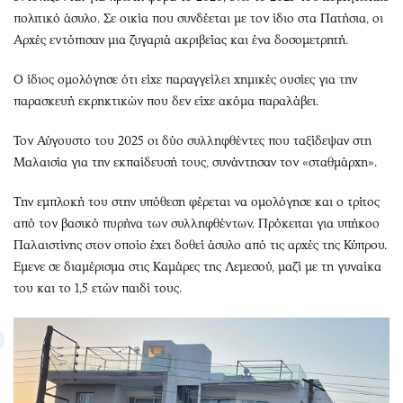
πολιτικό άσυλο. Σε οικία που συνδέεται με τον ίδιο στα Πατήσια, οι
Αρχές εντόπισαν μια ζυγαριά ακριβείας και ένα δοσομετρητή.
Ο ίδιος ομολόγησε ότι είχε παραγγείλει χημικές ουσίες για την
παρασκευή εκρηκτικών που δεν είχε ακόμα παραλάβει.
Τον Αύγουστο του 2025 οι δύο συλληφθέντες που ταξίδεψαν στη
Μαλαισία για την εκπαίδευσή τους, συνάντησαν τον «σταθμάρχη».
Την εμπλοκή του στην υπόθεση φέρεται να ομολόγησε και ο τρίτος
από τον βασικό πυρήνα των συλληφθέντων. Πρόκειται για υπήκοο
Παλαιστίνης στον οποίο έχει δοθεί άσυλο από τις αρχές της Κύπρου.
Εμενε σε διαμέρισμα στις Καμάρες της Λεμεσού, μαζί με τη γυναίκα
του και το 1,5 ετών παιδί τους.