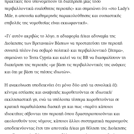
πρακτικές που υπονομεύουν τη διατήρηση μίας τόσο
περιβαλλοντικά ευαίσθητης περιοχής» και σημειώνει ότι «στο Lady’s
Mile, η απουσία καθημερινής παρακολούθησης και ουσιαστικής
επιβολής της νομοθεσίας είναι εκκωφαντική».
«Γι’ αυτόν ακριβώς το λόγο, η αδιαφορία ή/και αδυναμία της
Διοίκησης των Βρετανικών Βάσεων να προστατεύσει την περιοχή
συνιστά πλέον ένα σοβαρό πολιτικό και περιβαλλοντικό ζήτημα»,
σημειώνει το Terra Cypria και καλεί να τις ΒΒ να διασφαλίσουν τη
διαχείριση της περιοχής «με βάση τις περιβαλλοντικές της ανάγκες
και όχι με βάση τις πιέσεις ιδιωτών».
Η ανακοίνωση υποδεικνύει ότι μόνο δύο από τα συνολικά έξι
κέντρα εστίασης και αναψυχής χωροθετούνται σε ιδιωτική/
εκκλησιαστική γη, ενώ τα υπόλοιπα τέσσερα χωροθετούνται σε
κρατική παραθαλάσσια δασική γη και πως «παρότι κάποιοι
ιδιοκτήτες σέβονται την περιοχή όπου δραστηριοποιούνται και
ακολουθούν τους νόμους, κάποιοι άλλοι συστηματικά παρανομούν,
αποδεικνύοντας έτσι την αποτυχία ή/και μη θέληση της Διοίκησης