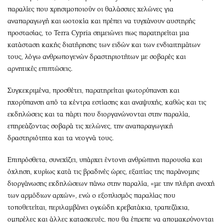
παραλίες που χρησιμοποιούν οι θαλάσσιες χελώνες για
αναπαραγωγή και ωοτοκία και πρέπει να τυγχάνουν αυστηρής
προστασίας, το Terra Cypria σημειώνει πως παρατηρείται μια
κατάσταση κακής διατήρησης των ειδών και των ενδιαιτημάτων
τους, λόγω ανθρωπογενών δραστηριοτήτων με σοβαρές και
αρνητικές επιπτώσεις.
Συγκεκριμένα, προσθέτει, παρατηρείται φωτορύπανση και
ηχορύπανση από τα κέντρα εστίασης και αναψυχής, καθώς και τις
εκδηλώσεις και τα πάρτι που διοργανώνονται στην παραλία,
επηρεάζοντας σοβαρά τις χελώνες, την αναπαραγωγική
δραστηριότητα και τα νεογνά τους.
Επιπρόσθετα, συνεχίζει, υπάρχει έντονη ανθρώπινη παρουσία και
όχληση, κυρίως κατά τις βραδινές ώρες, εξαιτίας της παράνομης
διοργάνωσης εκδηλώσεων πάνω στην παραλία, «με την πλήρη ανοχή
των αρμόδιων αρχών», ενώ ο εξοπλισμός παραλίας που
τοποθετείται, περιλαμβάνει ογκώδη κρεβατάκια, τραπεζάκια,
ομπρέλες και άλλες κατασκευές, που θα έπρεπε να απομακρύνονται