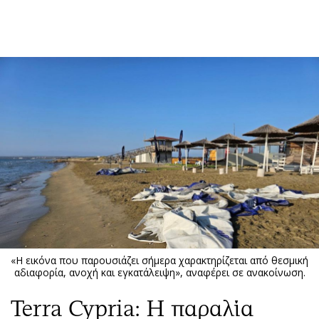
ΕΓΓΡΑΦΗ
ΕΙΣΟΔΟΣ
ΚΑΤΗΓΟΡΙΕΣ
ΣΥΝΔΕΣΗ
Κύπρος
Απόψεις
Παιδεία
Αρθρογραφία
Υγεία
The Hill
Πολιτική
Υγεία
Βουλευτικές 2026
Αγγελίες
Εκλογές 2024
Ενοικιάζονται
«Η εικόνα που παρουσιάζει σήμερα χαρακτηρίζεται από θεσμική
Προεδρικές 2023
Πωλούνται
αδιαφορία, ανοχή και εγκατάλειψη», αναφέρει σε ανακοίνωση.
Δημοσκοπήσεις
Ζητούν εργασία
Terra Cypria: Η παραλία
Διπλωματία
Θέσεις εργασίας