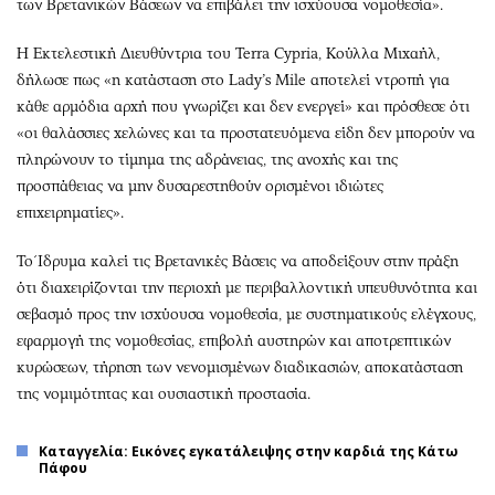
των Βρετανικών Βάσεων να επιβάλει την ισχύουσα νομοθεσία».
Η Εκτελεστική Διευθύντρια του Terra Cypria, Κούλλα Μιχαήλ,
δήλωσε πως «η κατάσταση στο Lady’s Mile αποτελεί ντροπή για
κάθε αρμόδια αρχή που γνωρίζει και δεν ενεργεί» και πρόσθεσε ότι
«οι θαλάσσιες χελώνες και τα προστατευόμενα είδη δεν μπορούν να
πληρώνουν το τίμημα της αδράνειας, της ανοχής και της
προσπάθειας να μην δυσαρεστηθούν ορισμένοι ιδιώτες
επιχειρηματίες».
Το Ίδρυμα καλεί τις Βρετανικές Βάσεις να αποδείξουν στην πράξη
ότι διαχειρίζονται την περιοχή με περιβαλλοντική υπευθυνότητα και
σεβασμό προς την ισχύουσα νομοθεσία, με συστηματικούς ελέγχους,
εφαρμογή της νομοθεσίας, επιβολή αυστηρών και αποτρεπτικών
κυρώσεων, τήρηση των νενομισμένων διαδικασιών, αποκατάσταση
της νομιμότητας και ουσιαστική προστασία.
Καταγγελία: Εικόνες εγκατάλειψης στην καρδιά της Κάτω
Πάφου