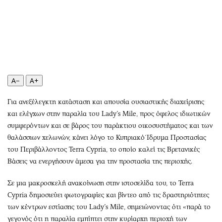
Περιβάλλον
Ταξίδια
Ελλάδα
Συνταγές
Κόσμος
Έξοδος
Παράξενα
Media
Πολιτισμός
Εκπομπές
Σινεμά
Wine routes
A−
A+
Θέατρο-Χορός
Podcasts
Για ανεξέλεγκτη κατάσταση και απουσία ουσιαστικής διαχείρισης
Μουσική
Uncut
και ελέγχων στην παραλία του Lady’s Mile, προς όφελος ιδιωτικών
Εικαστικά
Προσφορές
συμφερόντων και σε βάρος του παράκτιου οικοσυστήματος και των
Βιβλίο
Προσωπικότητες στην ''Κ''
θαλάσσιων χελωνών, κάνει λόγο το Κυπριακό Ίδρυμα Προστασίας
Χειρόγραφα
Επιστολές
του Περιβάλλοντος Terra Cypria, το οποίο καλεί τις Βρετανικές
Βάσεις να ενεργήσουν άμεσα για την προστασία της περιοχής.
Σε μια μακροσκελή ανακοίνωση στην ιστοσελίδα του, το Terra
Cypria δημοσιεύει φωτογραφίες και βίντεο από τις δραστηριότητες
των κέντρων εστίασης του Lady’s Mile, σημειώνοντας ότι «παρά το
γεγονός ότι η παραλία εμπίπτει στην κυρίαρχη περιοχή των