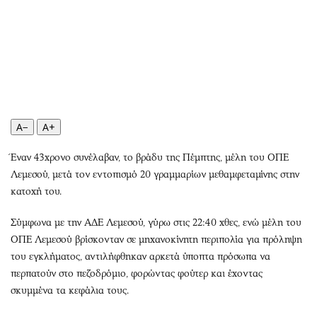
Περιβάλλον
Ταξίδια
Ελλάδα
Συνταγές
Κόσμος
Έξοδος
Παράξενα
Media
Πολιτισμός
Εκπομπές
Σινεμά
Wine routes
A−
A+
Θέατρο-Χορός
Podcasts
Μουσική
Uncut
Έναν 43χρονο συνέλαβαν, το βράδυ της Πέμπτης, μέλη του ΟΠΕ
Εικαστικά
Προσφορές
Λεμεσού, μετά τον εντοπισμό 20 γραμμαρίων μεθαμφεταμίνης στην
Βιβλίο
Προσωπικότητες στην ''Κ''
κατοχή του.
Χειρόγραφα
Επιστολές
Σύμφωνα με την ΑΔΕ Λεμεσού, γύρω στις 22:40 χθες, ενώ μέλη του
ΟΠΕ Λεμεσού βρίσκονταν σε μηχανοκίνητη περιπολία για πρόληψη
του εγκλήματος, αντιλήφθηκαν αρκετά ύποπτα πρόσωπα να
περπατούν στο πεζοδρόμιο, φορώντας φούτερ και έχοντας
σκυμμένα τα κεφάλια τους.