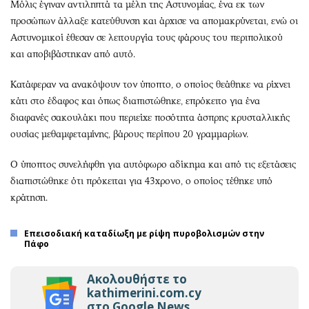
Μόλις έγιναν αντιληπτά τα μέλη της Αστυνομίας, ένα εκ των
προσώπων άλλαξε κατεύθυνση και άρχισε να απομακρύνεται, ενώ οι
Αστυνομικοί έθεσαν σε λειτουργία τους φάρους του περιπολικού
και αποβιβάστηκαν από αυτό.
Κατάφεραν να ανακόψουν τον ύποπτο, ο οποίος θεάθηκε να ρίχνει
κάτι στο έδαφος και όπως διαπιστώθηκε, επρόκειτο για ένα
διαφανές σακουλάκι που περιείχε ποσότητα άσπρης κρυσταλλικής
ουσίας μεθαμφεταμίνης, βάρους περίπου 20 γραμμαρίων.
Ο ύποπτος συνελήφθη για αυτόφωρο αδίκημα και από τις εξετάσεις
διαπιστώθηκε ότι πρόκειται για 43χρονο, ο οποίος τέθηκε υπό
κράτηση.
Επεισοδιακή καταδίωξη με ρίψη πυροβολισμών στην
Πάφο
Ακολουθήστε το
kathimerini.com.cy
στο Google News