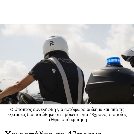
ΕΓΓΡΑΦΗ
ΕΙΣΟΔΟΣ
ΚΑΤΗΓΟΡΙΕΣ
ΣΥΝΔΕΣΗ
Κύπρος
Απόψεις
Παιδεία
Αρθρογραφία
Υγεία
The Hill
Πολιτική
Υγεία
Βουλευτικές 2026
Αγγελίες
Εκλογές 2024
Ενοικιάζονται
Ο ύποπτος συνελήφθη για αυτόφωρο αδίκημα και από τις
Προεδρικές 2023
Πωλούνται
εξετάσεις διαπιστώθηκε ότι πρόκειται για 43χρονο, ο οποίος
τέθηκε υπό κράτηση
Δημοσκοπήσεις
Ζητούν εργασία
Διπλωματία
Θέσεις εργασίας