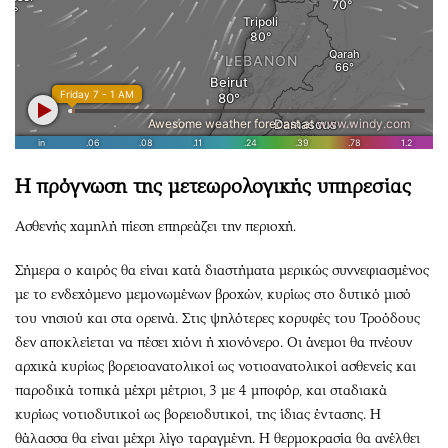
Η πρόγνωση της μετεωρολογικής υπηρεσίας
Ασθενής χαμηλή πίεση επηρεάζει την περιοχή.
Σήμερα ο καιρός θα είναι κατά διαστήματα μερικώς συννεφιασμένος
με το ενδεχόμενο μεμονωμένων βροχών, κυρίως στο δυτικό μισό
του νησιού και στα ορεινά. Στις ψηλότερες κορυφές του Τροόδους
δεν αποκλείεται να πέσει χιόνι ή χιονόνερο. Οι άνεμοι θα πνέουν
αρχικά κυρίως βορειοανατολικοί ως νοτιοανατολικοί ασθενείς και
παροδικά τοπικά μέχρι μέτριοι, 3 με 4 μποφόρ, και σταδιακά
κυρίως νοτιοδυτικοί ως βορειοδυτικοί, της ίδιας έντασης. Η
θάλασσα θα είναι μέχρι λίγο ταραγμένη. Η θερμοκρασία θα ανέλθει