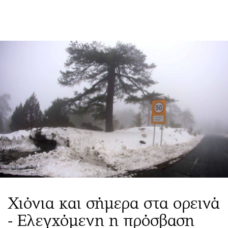
ΕΓΓΡΑΦΗ
ΕΙΣΟΔΟΣ
ΚΑΤΗΓΟΡΙΕΣ
ΣΥΝΔΕΣΗ
Κύπρος
Απόψεις
Παιδεία
Αρθρογραφία
Υγεία
The Hill
Πολιτική
Υγεία
Βουλευτικές 2026
Αγγελίες
Εκλογές 2024
Ενοικιάζονται
Προεδρικές 2023
Πωλούνται
Χιόνια και σήμερα στα ορεινά
Δημοσκοπήσεις
Ζητούν εργασία
- Ελεγχόμενη η πρόσβαση
Διπλωματία
Θέσεις εργασίας