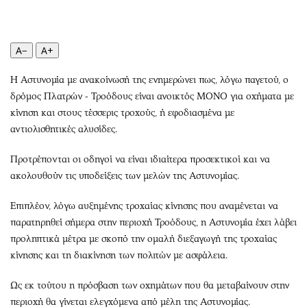
Περιβάλλον
Ταξίδια
Ελλάδα
Συνταγές
Κόσμος
Έξοδος
A−
A+
Παράξενα
Media
Η Αστυνομία με ανακοίνωσή της ενημερώνει πως, λόγω παγετού, ο
Πολιτισμός
Εκπομπές
δρόμος Πλατρών - Τροόδους είναι ανοικτός ΜΟΝΟ για οχήματα με
Σινεμά
Wine routes
κίνηση και στους τέσσερις τροχούς, ή εφοδιασμένα με
Θέατρο-Χορός
Podcasts
αντιολισθητικές αλυσίδες.
Μουσική
Uncut
Προτρέπονται οι οδηγοί να είναι ιδιαίτερα προσεκτικοί και να
Εικαστικά
Προσφορές
ακολουθούν τις υποδείξεις των μελών της Αστυνομίας.
Βιβλίο
Προσωπικότητες στην ''Κ''
Χειρόγραφα
Επιστολές
Επιπλέον, λόγω αυξημένης τροχαίας κίνησης που αναμένεται να
παρατηρηθεί σήμερα στην περιοχή Τροόδους, η Αστυνομία έχει λάβει
προληπτικά μέτρα με σκοπό την ομαλή διεξαγωγή της τροχαίας
κίνησης και τη διακίνηση των πολιτών με ασφάλεια.
Ως εκ τούτου η πρόσβαση των οχημάτων που θα μεταβαίνουν στην
περιοχή θα γίνεται ελεγχόμενα από μέλη της Αστυνομίας.