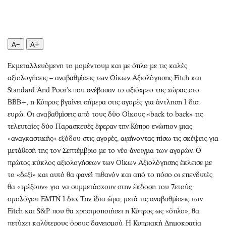
Περιβάλλον
Ταξίδια
Ελλάδα
Συνταγές
Κόσμος
Έξοδος
A−
A+
Παράξενα
Media
Πολιτισμός
Εκπομπές
Εκμεταλλευόμενη το μομέντουμ και με όπλο με τις καλές
Σινεμά
Wine routes
αξιολογήσεις – αναβαθμίσεις των Οίκων Αξιολόγησης Fitch και
Standard And Poor’s που ανέβασαν το αξιόχρεο της χώρας στο
Θέατρο-Χορός
Podcasts
BBB+, η Κύπρος βγαίνει σήμερα στις αγορές για άντληση 1 δισ.
Μουσική
Uncut
ευρώ. Οι αναβαθμίσεις από τους δύο Οίκους «back to back» τις
Εικαστικά
Προσφορές
τελευταίες δύο Παρασκευές έφεραν την Κύπρο ενώπιον μιας
Βιβλίο
Προσωπικότητες στην ''Κ''
«αναγκαστικής» εξόδου στις αγορές, αφήνοντας πίσω τις σκέψεις για
Χειρόγραφα
Επιστολές
μετάθεσή της τον Σεπτέμβριο με το νέο άνοιγμα των αγορών. Ο
πρώτος κύκλος αξιολογήσεων των Οίκων Αξιολόγησης έκλεισε με
το «δεξί» και αυτό θα φανεί πιθανόν και από το πόσο οι επενδυτές
θα «τρέξουν» για να συμμετάσχουν στην έκδοση του 7ετούς
ομολόγου EMTN 1 δισ. Την ίδια ώρα, μετά τις αναβαθμίσεις των
Fitch και S&P που θα χρησιμοποιήσει η Κύπρος ως «όπλο», θα
πετύχει καλύτερους όρους δανεισμού. Η Κυπριακή Δημοκρατία