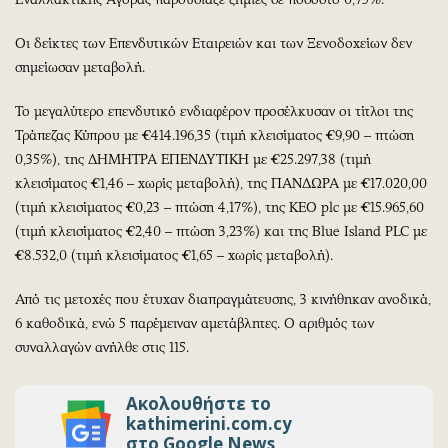
Οι δείκτες των Επενδυτικών Εταιρειών και των Ξενοδοχείων δεν
σημείωσαν μεταβολή.
Το μεγαλύτερο επενδυτικό ενδιαφέρον προσέλκυσαν οι τίτλοι της
Τράπεζας Κύπρου με €414.196,35 (τιμή κλεισίματος €9,90 – πτώση
0,35%), της ΔΗΜΗΤΡΑ ΕΠΕΝΔΥΤΙΚΗ με €25.297,38 (τιμή
κλεισίματος €1,46 – χωρίς μεταβολή), της ΠΑΝΔΩΡΑ με €17.020,00
(τιμή κλεισίματος €0,23 – πτώση 4,17%), της KEO plc με €15.965,60
(τιμή κλεισίματος €2,40 – πτώση 3,23%) και της Blue Island PLC με
€8.532,0 (τιμή κλεισίματος €1,65 – χωρίς μεταβολή).
Από τις μετοχές που έτυχαν διαπραγμάτευσης, 3 κινήθηκαν ανοδικά,
6 καθοδικά, ενώ 5 παρέμειναν αμετάβλητες. Ο αριθμός των
συναλλαγών ανήλθε στις 115.
Ακολουθήστε το
kathimerini.com.cy
στο Google News