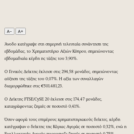
Περιβάλλον
Ταξίδια
Ελλάδα
Συνταγές
Κόσμος
Έξοδος
Παράξενα
Media
A−
A+
Πολιτισμός
Εκπομπές
Άνοδο κατέγραψε στη σημερινή τελευταία συνάντηση της
Σινεμά
Wine routes
εβδομάδας, το Χρηματιστήριο Αξιών Κύπρου, σημειώνοντας
Θέατρο-Χορός
Podcasts
εβδομαδιαία κέρδη ης τάξης του 3,90%.
Μουσική
Uncut
Εικαστικά
Προσφορές
Ο Γενικός Δείκτης έκλεισε στις 294,58 μονάδες, σημειώνοντας
αύξηση της τάξης του 0,07%. Η αξία των συναλλαγών
Βιβλίο
Προσωπικότητες στην ''Κ''
διαμορφώθηκε στις €501.481,23.
Χειρόγραφα
Επιστολές
Ο Δείκτης FTSE/CySE 20 έκλεισε στις 174,47 μονάδες,
καταγράφοντας ζημιές σε ποσοστό 0,41%.
Όσον αφορά τους επιμέρους χρηματιστηριακούς δείκτες, κέρδη
κατέγραψαν ο δείκτης της Κύριας Αγοράς σε ποσοστό 0,32%, ενώ η
Εναλλακτικής Αγοράς παρουσιαζε ζημιές σε ποσοστό 0,75%.