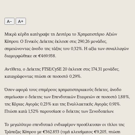
Περιβάλλον
Ταξίδια
Ελλάδα
Συνταγές
Κόσμος
Έξοδος
A−
A+
Παράξενα
Media
Μικρά κέρδη κατέγραψε τη Δευτέρα το Χρηματιστήριο Αξιών
Πολιτισμός
Εκπομπές
Κύπρου. Ο Γενικός Δείκτης έκλεισε στις 290,26 μονάδες,
Σινεμά
Wine routes
σημειώνοντας άνοδο της τάξης του 0,32%. Η αξία των συναλλαγών
Θέατρο-Χορός
Podcasts
διαμορφώθηκε σε €469.938.
Μουσική
Uncut
Αντίθετα, ο Δείκτης FTSE/CySE 20 έκλεισε στις 174,31 μονάδες,
Εικαστικά
Προσφορές
καταγράφοντας πτώση σε ποσοστό 0,29%.
Βιβλίο
Προσωπικότητες στην ''Κ''
Χειρόγραφα
Επιστολές
Όσον αφορά τους επιμέρους χρηματιστηριακούς δείκτες, άνοδο
σημείωσαν ο δείκτης των Επενδυτικών Εταιρειών σε ποσοστό 1,88%,
της Κύριας Αγοράς 0,23% και της Εναλλακτικής Αγοράς 0,91%.
Πτώση κατά 1,52% παρουσίασε ο δείκτης των Ξενοδοχείων.
Το μεγαλύτερο επενδυτικό ενδιαφέρον προσέλκυσαν οι τίτλοι της
Τράπεζας Κύπρου με €362.853 (τιμή κλεισίματος €9,205, πτώση