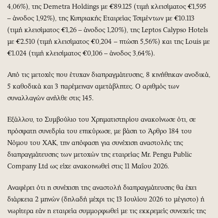
4,06%), της Demetra Holdings με €89.125 (τιμή κλεισίματος €1,595
– άνοδος 1,92%), της Κυπριακής Εταιρείας Τσιμέντων με €10.113
(τιμή κλεισίματος €1,26 – άνοδος 1,20%), της Leptos Calypso Hotels
με €2.510 (τιμή κλεισίματος €0,204 – πτώση 5,56%) και της Louis με
€1.024 (τιμή κλεισίματος €0,106 – άνοδος 3,64%).
Από τις μετοχές που έτυχαν διαπραγμάτευσης, 8 κινήθηκαν ανοδικά,
5 καθοδικά και 3 παρέμειναν αμετάβλητες. Ο αριθμός των
συναλλαγών ανήλθε στις 145.
Εξάλλου, το Συμβούλιο του Χρηματιστηρίου ανακοίνωσε ότι, σε
πρόσφατη συνεδρία του επικύρωσε, με βάση το Άρθρο 184 του
Νόμου του ΧΑΚ, την απόφαση για συνέχιση αναστολής της
διαπραγμάτευσης των μετοχών της εταιρείας Mr. Pengu Public
Company Ltd ως είχε ανακοινωθεί στις 11 Μαΐου 2026.
Αναφέρει ότι η συνέχιση της αναστολή διαπραγμάτευσης θα έχει
διάρκεια 2 μηνών (δηλαδή μέχρι τις 13 Ιουλίου 2026 το μέγιστο) ή
νωρίτερα εάν η εταιρεία συμμορφωθεί με τις εκκρεμείς συνεχείς της