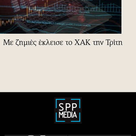
Με ζημιές έκλεισε το ΧΑΚ την Τρίτη