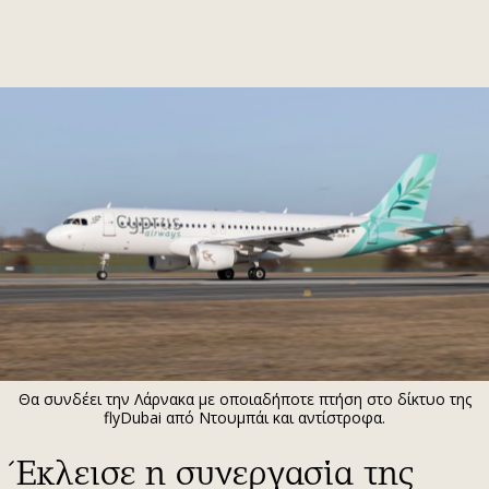
ΕΓΓΡΑΦΗ
ΕΙΣΟΔΟΣ
ΚΑΤΗΓΟΡΙΕΣ
ΣΥΝΔΕΣΗ
Κύπρος
Απόψεις
Παιδεία
Αρθρογραφία
Υγεία
The Hill
Πολιτική
Υγεία
Βουλευτικές 2026
Αγγελίες
Εκλογές 2024
Ενοικιάζονται
Θα συνδέει την Λάρνακα με οποιαδήποτε πτήση στο δίκτυο της
Προεδρικές 2023
Πωλούνται
flyDubai από Ντουμπάι και αντίστροφα.
Δημοσκοπήσεις
Ζητούν εργασία
Έκλεισε η συνεργασία της
Διπλωματία
Θέσεις εργασίας