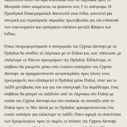
Μουμπάι όπου αναμένεται να φτάσουν στις 5 το απόγευμα. Η
Προεδρική Επιχειρηματική Αποστολή στην Ινδία, αποτελεί μία
ιστορική και στρατηγικής σημασίας πρωτοβουλία για την ενίσχυση
των οικονομικών και εμπορικών σχέσεων μεταξύ Κύπρου και
Ινδίας.
Όπως πληροφορούμαστε η συνεργασία της Cyprus Airways με τη
flydubai θα συνδέει τη Λάρνακα με το Dubai και, κατ’ επέκταση, με
ολόκληρο το δίκτυο προορισμών της flydubai. Ειδικότερα, οι
επιβάτες θα μπορούν, μέσω ενός ενιαίου εισιτηρίου της Cyprus
Airways, να πραγματοποιούν ανταποκρίσεις προς όλους τους
προορισμούς που εξυπηρετεί η flydubai μέσω Dubai, τόσο για το
ταξίδι μετάβασης όσο και για την επιστροφή. Για παράδειγμα, ένας
επιβάτης θα μπορεί να ταξιδεύει από τη Λάρνακα στο Dubai με
πτήση της Cyprus Airways και στη συνέχεια να συνεχίζει από το
Dubai προς το Νέο Δελχί με τη flydubai, χρησιμοποιώντας ένα
ενιαίο εισιτήριο για ολόκληρο το ταξίδι. Όσον αφορά τη συχνότητα
των δρομολογίων, προς το παρόν, οι πτήσεις της Cyprus Airways