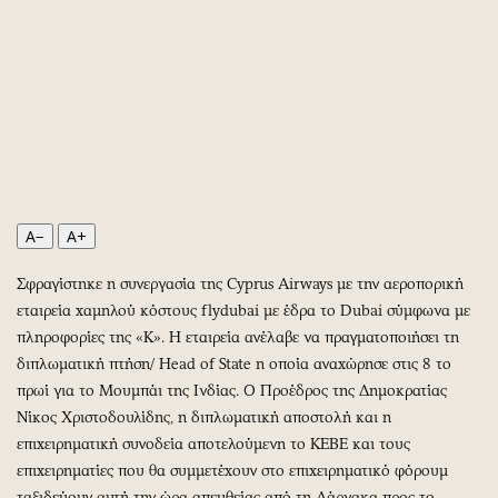
Περιβάλλον
Ταξίδια
Ελλάδα
Συνταγές
Κόσμος
Έξοδος
Παράξενα
Media
Πολιτισμός
Εκπομπές
Σινεμά
Wine routes
Θέατρο-Χορός
Podcasts
Μουσική
Uncut
A−
A+
Εικαστικά
Προσφορές
Σφραγίστηκε η συνεργασία της Cyprus Airways με την αεροπορική
Βιβλίο
Προσωπικότητες στην ''Κ''
εταιρεία χαμηλού κόστους flydubai με έδρα το Dubai σύμφωνα με
Χειρόγραφα
Επιστολές
πληροφορίες της «Κ». Η εταιρεία ανέλαβε να πραγματοποιήσει τη
διπλωματική πτήση/ Head of State η οποία αναχώρησε στις 8 το
πρωί για το Μουμπάι της Ινδίας. Ο Προέδρος της Δημοκρατίας
Νίκος Χριστοδουλίδης, η διπλωματική αποστολή και η
επιχειρηματική συνοδεία αποτελούμενη το ΚΕΒΕ και τους
επιχειρηματίες που θα συμμετέχουν στο επιχειρηματικό φόρουμ
ταξιδεύουν αυτή την ώρα απευθείας από τη Λάρνακα προς το