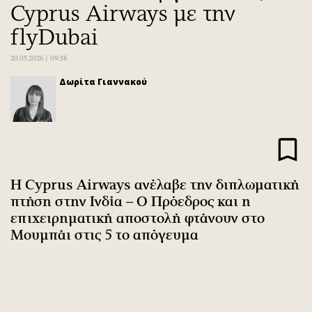
Cyprus Airways με την
Αθλητισμός
Geek
flyDubai
Κύπρος
Νέα
Ελλάδα
Κινητά-tablets
20.05.2026 | 09:58
Διεθνή
Social
Δωρίτα Γιαννακού
Κληρώσεις Allwyn
Αυτοκίνηση
Οικονομική
Αφιερώματα
Οικονομία
Πολιτική
Real Estate
Οικονομία
Επιχειρήσεις
Γενικά
H Cyprus Airways ανέλαβε την διπλωματική
Αγορές
Αναδρομές
πτήση στην Ινδία – Ο Πρόεδρος και η
Money Review
Πρόσωπα
επιχειρηματική αποστολή φτάνουν στο
Μουμπάι στις 5 το απόγευμα
AstroBank Properties
Περιβάλλον
Trends
Good Life
Ενέργεια
Γυναίκα
Ναυτιλία
Showbiz