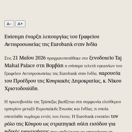
Περιβάλλον
Ταξίδια
Ελλάδα
Συνταγές
Κόσμος
Έξοδος
A−
A+
Παράξενα
Media
Πολιτισμός
Εκπομπές
Επίσημη έναρξη λειτουργίας του Γραφείου
Αντιπροσωπείας της Eurobank στην Ινδία
Σινεμά
Wine routes
Θέατρο-Χορός
Podcasts
21 Μαΐου 2026
ξενοδοχείο Taj
Στις
πραγματοποιήθηκε στο
Μουσική
Uncut
Mahal Palace στη Βομβάη
η επίσημη τελετή εγκαινίων του
Εικαστικά
Προσφορές
παρουσία
Γραφείου Αντιπροσωπείας της Eurobank στην Ινδία,
Βιβλίο
Προσωπικότητες στην ''Κ''
του Προέδρου της Κυπριακής Δημοκρατίας, κ. Νίκου
Χειρόγραφα
Επιστολές
Χριστοδουλίδη
.
Η πρωτοβουλία της Τράπεζας βασίζεται στη συμφωνία ελεύθερου
εμπορίου μεταξύ Ευρωπαϊκής Ένωσης και Ινδίας, η οποία
τον
επετεύχθη νωρίτερα εντός του έτους. Η Eurobank ενισχύει
ρόλο της Κύπρου ως στρατηγική πύλη εισόδου για
ινδικές επιχειρήσεις
που επιδιώκουν να επεκτείνουν τη