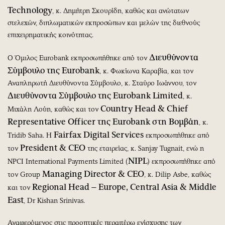
Technology
, κ. Δημήτρη Σκουρίδη, καθώς και ανώτατων
στελεχών, διπλωματικών εκπροσώπων και μελών της διεθνούς
επιχειρηματικής κοινότητας.
Διευθύνοντα
Ο Όμιλος Eurobank εκπροσωπήθηκε από τον
Σύμβουλο της
Eurobank
, κ. Φωκίωνα Καραβία, και τον
Αναπληρωτή Διευθύνοντα Σύμβουλο, κ. Σταύρο Ιωάννου, τον
Διευθύνοντα Σύμβουλο της
Eurobank
Limited
, κ.
Country
Head
&
Chief
Μιχάλη Λούη, καθώς και τον
Representative
Officer
της
Eurobank
στη Βομβάη
, κ.
Fairfax Digital Services
Tridib Saha. Η
εκπροσωπήθηκε από
President & CEO
τον
της εταιρείας, κ. Sanjay Tugnait, ενώ η
NIPL
NPCI International Payments Limited (
) εκπροσωπήθηκε από
Managing Director & CEO
τον Group
, κ. Dilip Asbe, καθώς
Regional
Head
–
Europe
,
Central
Asia
&
Middle
και τον
East
, Dr Kishan Srinivas.
Αναφερόμενος στις προοπτικές περαιτέρω ενίσχυσης των