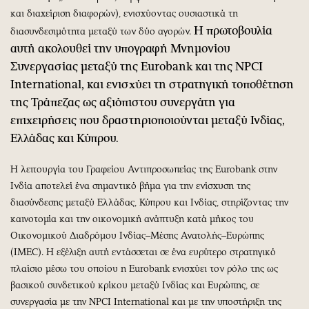
και διαχείριση διαφορών), ενισχύοντας ουσιαστικά τη
Η πρωτοβουλία
διασυνδεσιμότητα μεταξύ των δύο αγορών.
αυτή ακολουθεί την υπογραφή Μνημονίου
Συνεργασίας μεταξύ της Eurobank και της NPCI
International, και ενισχύει τη στρατηγική τοποθέτηση
της Τράπεζας ως αξιόπιστου συνεργάτη για
επιχειρήσεις που δραστηριοποιούνται μεταξύ Ινδίας,
Ελλάδας και Κύπρου.
Η λειτουργία του Γραφείου Αντιπροσωπείας της Eurobank στην
Ινδία αποτελεί ένα σημαντικό βήμα για την ενίσχυση της
διασύνδεσης μεταξύ Ελλάδας, Κύπρου και Ινδίας, στηρίζοντας την
καινοτομία και την οικονομική ανάπτυξη κατά μήκος του
Οικονομικού Διαδρόμου Ινδίας–Μέσης Ανατολής–Ευρώπης
(IMEC). Η εξέλιξη αυτή εντάσσεται σε ένα ευρύτερο στρατηγικό
πλαίσιο μέσω του οποίου η Eurobank ενισχύει τον ρόλο της ως
βασικού συνδετικού κρίκου μεταξύ Ινδίας και Ευρώπης, σε
συνεργασία με την NPCI International και με την υποστήριξη της