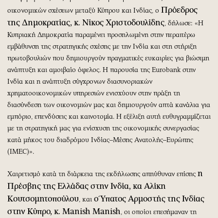
Πρόεδρος
οικονομικών σχέσεων μεταξύ Κύπρου και Ινδίας, ο
της Δημοκρατίας, κ. Νίκος Χριστοδουλίδης
, δήλωσε: «Η
Κυπριακή Δημοκρατία παραμένει προσηλωμένη στην περαιτέρω
εμβάθυνση της στρατηγικής σχέσης με την Ινδία και στη στήριξη
πρωτοβουλιών που δημιουργούν πραγματικές ευκαιρίες για βιώσιμη
ανάπτυξη και αμοιβαίο όφελος. Η παρουσία της Eurobank στην
Ινδία και η ανάπτυξη σύγχρονων διασυνοριακών
χρηματοοικονομικών υπηρεσιών ενισχύουν στην πράξη τη
διασύνδεση των οικονομιών μας και δημιουργούν απτά κανάλια για
εμπόριο, επενδύσεις και καινοτομία. Η εξέλιξη αυτή ευθυγραμμίζεται
με τη στρατηγική μας για ενίσχυση της οικονομικής συνεργασίας
κατά μήκος του διαδρόμου Ινδίας–Μέσης Ανατολής–Ευρώπης
(IMEC)».
η
Χαιρετισμό κατά τη διάρκεια της εκδήλωσης απηύθυναν επίσης
Πρέσβης της Ελλάδας στην Ινδία, κα Αλίκη
Κουτσομητοπούλου
ο Ύπατος Αρμοστής της Ινδίας
, και
στην Κύπρο, κ. Manish Manish
, οι οποίοι επεσήμαναν τη