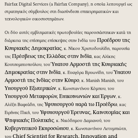
Fairfax Digital Services (a Fairfax Company), η οποία λειτουργεί ως
στρατηγικός σύμβουλος στη διασύνδεση επιχειρηματικών και
τεχνολογικών οικοσυστημάτων.
Οι δύο αυτές εμβληματικές πρωτοβουλίες παρουσιάστηκαν κατά τη
Προέδρου της
διάρκεια της επίσημης επίσκεψης στην Ινδία του
Κυπριακής Δημοκρατίας
, κ. Νίκου Χριστοδουλίδη, παρουσία
Πρέσβεως της Ελλάδας στην Ινδία
της
, κας Αλίκης
Ύπατου Αρμοστή της Κυπριακής
Κουτσομητοπούλου, του
Δημοκρατίας στην Ινδία
Ύπατου
, κ. Ευαγόρα Βρυωνίδη, του
Αρμοστή της Ινδίας στην Κύπρο
, κ. Manish Manish, του
Υπουργού Εξωτερικών
, κ. Κωνσταντίνου Κόμπου, του
Υπουργού Μεταφορών, Επικοινωνιών και Έργων
, κ.
Υφυπουργού παρά τω Προέδρω
Αλέξη Βαφεάδη, της
, κας
Υφυπουργού Έρευνας, Καινοτομίας και
Ειρήνης Πική, του
Ψηφιακής Πολιτικής
, κ. Νικόδημου Δαμιανού, του
Κυβερνητικού Εκπροσώπου
, κ. Κωνσταντίνου Λετυμπιώτη,
Chief Scientist for Research, Innovation and
του