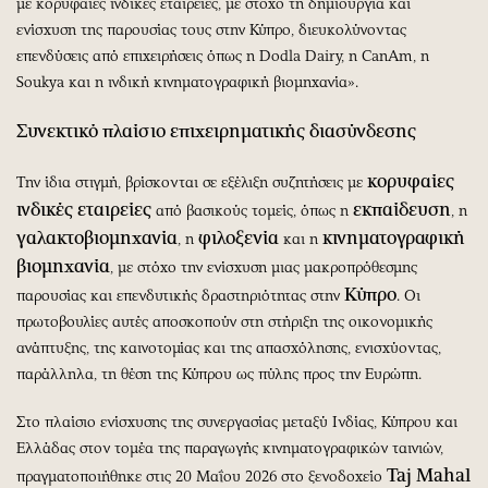
με κορυφαίες ινδικές εταιρείες, με στόχο τη δημιουργία και
ενίσχυση της παρουσίας τους στην Κύπρο, διευκολύνοντας
επενδύσεις από επιχειρήσεις όπως η Dodla Dairy, η CanAm, η
Soukya και η ινδική κινηματογραφική βιομηχανία».
Συνεκτικό πλαίσιο επιχειρηματικής διασύνδεσης
κορυφαίες
Την ίδια στιγμή, βρίσκονται σε εξέλιξη συζητήσεις με
ινδικές εταιρείες
εκπαίδευση
από βασικούς τομείς, όπως η
, η
γαλακτοβιομηχανία
φιλοξενία
κινηματογραφική
, η
και η
βιομηχανία
, με στόχο την ενίσχυση μιας μακροπρόθεσμης
Κύπρο
παρουσίας και επενδυτικής δραστηριότητας στην
. Οι
πρωτοβουλίες αυτές αποσκοπούν στη στήριξη της οικονομικής
ανάπτυξης, της καινοτομίας και της απασχόλησης, ενισχύοντας,
παράλληλα, τη θέση της Κύπρου ως πύλης προς την Ευρώπη.
Στο πλαίσιο ενίσχυσης της συνεργασίας μεταξύ Ινδίας, Κύπρου και
Ελλάδας στον τομέα της παραγωγής κινηματογραφικών ταινιών,
Taj Mahal
πραγματοποιήθηκε στις 20 Μαΐου 2026 στο ξενοδοχείο