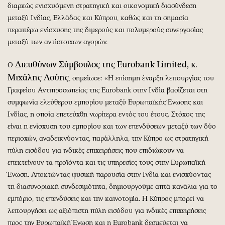
διαρκώς ενισχυόμενη στρατηγική και οικονομική διασύνδεση
μεταξύ Ινδίας, Ελλάδας και Κύπρου, καθώς και τη σημασία
περαιτέρω ενίσχυσης της διμερούς και πολυμερούς συνεργασίας
μεταξύ των αντίστοιχων αγορών.
Διευθύνων Σύμβουλος της Eurobank Limited, κ.
Ο
Μιχάλης Λούης
, σημείωσε: «Η επίσημη έναρξη λειτουργίας του
Γραφείου Αντιπροσωπείας της Eurobank στην Ινδία βασίζεται στη
συμφωνία ελεύθερου εμπορίου μεταξύ Ευρωπαϊκής Ένωσης και
Ινδίας, η οποία επετεύχθη νωρίτερα εντός του έτους. Στόχος της
είναι η ενίσχυση του εμπορίου και των επενδύσεων μεταξύ των δύο
περιοχών, αναδεικνύοντας, παράλληλα, την Κύπρο ως στρατηγική
πύλη εισόδου για ινδικές επιχειρήσεις που επιδιώκουν να
επεκτείνουν τα προϊόντα και τις υπηρεσίες τους στην Ευρωπαϊκή
Ένωση. Αποκτώντας φυσική παρουσία στην Ινδία και ενισχύοντας
τη διασυνοριακή συνδεσιμότητα, δημιουργούμε απτά κανάλια για το
εμπόριο, τις επενδύσεις και την καινοτομία. Η Κύπρος μπορεί να
λειτουργήσει ως αξιόπιστη πύλη εισόδου για ινδικές επιχειρήσεις
προς την Ευρωπαϊκή Ένωση και η Eurobank δεσμεύεται να