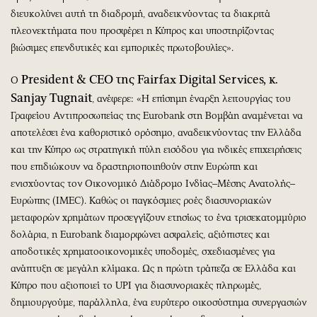
διευκολύνει αυτή τη διαδρομή, αναδεικνύοντας τα διακριτά
πλεονεκτήματα που προσφέρει η Κύπρος και υποστηρίζοντας
βιώσιμες επενδυτικές και εμπορικές πρωτοβουλίες».
President
&
CEO
της
Fairfax
Digital
Services
, κ.
Ο
Sanjay
Tugnait
, ανέφερε: «Η επίσημη έναρξη λειτουργίας του
Γραφείου Αντιπροσωπείας της Eurobank στη Βομβάη αναμένεται να
αποτελέσει ένα καθοριστικό ορόσημο, αναδεικνύοντας την Ελλάδα
και την Κύπρο ως στρατηγική πύλη εισόδου για ινδικές επιχειρήσεις
που επιδιώκουν να δραστηριοποιηθούν στην Ευρώπη και
ενισχύοντας τον Οικονομικό Διάδρομο Ινδίας–Μέσης Ανατολής–
Ευρώπης (IMEC). Καθώς οι παγκόσμιες ροές διασυνοριακών
μεταφορών χρημάτων προσεγγίζουν ετησίως το ένα τρισεκατομμύριο
δολάρια, η Eurobank διαμορφώνει ασφαλείς, αξιόπιστες και
αποδοτικές χρηματοοικονομικές υποδομές, σχεδιασμένες για
ανάπτυξη σε μεγάλη κλίμακα. Ως η πρώτη τράπεζα σε Ελλάδα και
Κύπρο που αξιοποιεί το UPI για διασυνοριακές πληρωμές,
δημιουργούμε, παράλληλα, ένα ευρύτερο οικοσύστημα συνεργασιών