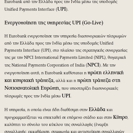
Eurobank από την Ελλάδα προς την Ινδία μέσω της υποδομής
UPI
Unified Payments Interface (
).
Ενεργοποίηση της υπηρεσίας UPI (Go-Live)
Η Eurobank ενεργοποίησε την υπηρεσία διασυνοριακών πληρωμών
από την Ελλάδα προς την Ινδία μέσω της υποδομής Unified
Payments Interface (UPI), στο πλαίσιο της στρατηγικής συνεργασίας
της με την NPCI International Payments Limited (NIPL), θυγατρική
NPCI
της National Payments Corporation of India (
). Με την
πρώτη ελληνική
ενεργοποίηση αυτή, η Eurobank καθίσταται η
και κυπριακή τράπεζα,
πρώτη τράπεζα στη
αλλά και η
Νοτιοανατολική Ευρώπη,
που υποστηρίζει διασυνοριακές
UPI
πληρωμές προς την Ινδία μέσω
.
Ελλάδα
Η υπηρεσία, η οποία είναι ήδη διαθέσιμη στην
και
Κύπρο
προγραμματίζεται να επεκταθεί σε επόμενο στάδιο και στην
,
καλύπτει το σύνολο του κύκλου της συναλλαγής (έναρξη
συναλλαγής, εκκαθάριση, συμφωνία και αντιστοίχιση συναλλαγών