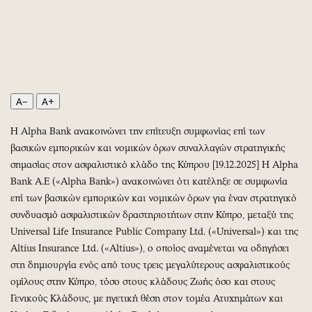
Περιβάλλον
Ταξίδια
Ελλάδα
Συνταγές
Κόσμος
Έξοδος
Παράξενα
Media
Πολιτισμός
Εκπομπές
A−
A+
Σινεμά
Wine routes
Θέατρο-Χορός
Podcasts
Η Alpha Bank ανακοινώνει την επίτευξη συμφωνίας επί των
Μουσική
Uncut
βασικών εμπορικών και νομικών όρων συναλλαγών στρατηγικής
σημασίας στον ασφαλιστικό κλάδο της Κύπρου [19.12.2025] Η Alpha
Εικαστικά
Προσφορές
Bank A.E («Alpha Bank») ανακοινώνει ότι κατέληξε σε συμφωνία
Βιβλίο
Προσωπικότητες στην ''Κ''
επί των βασικών εμπορικών και νομικών όρων για έναν στρατηγικό
Χειρόγραφα
Επιστολές
συνδυασμό ασφαλιστικών δραστηριοτήτων στην Κύπρο, μεταξύ της
Universal Life Insurance Public Company Ltd. («Universal») και της
Altius Insurance Ltd. («Altius»), ο οποίος αναμένεται να οδηγήσει
στη δημιουργία ενός από τους τρεις μεγαλύτερους ασφαλιστικούς
ομίλους στην Κύπρο, τόσο στους κλάδους Ζωής όσο και στους
Γενικούς Κλάδους, με ηγετική θέση στον τομέα Ατυχημάτων και