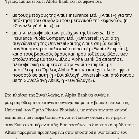
Υγείας. Ειδικότερα, η Alpha Bank έχει συμφωνήσει:
με τους μετόχους της Altius Insurance Ltd. («Altius») για την
απόκτηση του συνόλου του μετοχικού της κεφαλαίου (η
«Συναλλαγή Altius»), και
με την πλειοψηφία των μετόχων της Universal Life
Insurance Public Company Ltd. («Universal») για: o τη
συγχώνευση της Universal και της Altius σε μία ενιαία
συνδυασμένη ασφαλιστική εταιρεία (η «Ενιαία Εταιρεία»),
και o τους βασικούς όρους και προϋποθέσεις, βάσει των
οποίων εταιρεία του Ομίλου Alpha Bank θα αποκτήσει
πλειοψηφική συμμετοχή στην Ενιαία Εταιρεία, με
αποτέλεσμα ο Όμιλος Alpha Bank να κατέχει πλειοψηφικό
ποσοστό σε αυτή (η «Συναλλαγή Universal» και, από κοινού
με τη Συναλλαγή Altius, η «Συναλλαγή»).
Στο πλαίσιο της Συναλλαγής, η Alpha Bank θα συνάψει
μακροπρόθεσμη στρατηγική συνεργασία με τον βασικό μέτοχο της
Universal, τον Όμιλο Photos Photiades, με στόχο την από κοινού
υλοποίηση των ασφαλιστικών αναπτυξιακών στόχων των μερών
στην Κύπρο και πέραν αυτής. Επιπροσθέτως, η διοικητική ομάδα της
Altius παραμένει προσηλωμένη στην υποστήριξη υλοποίησης του